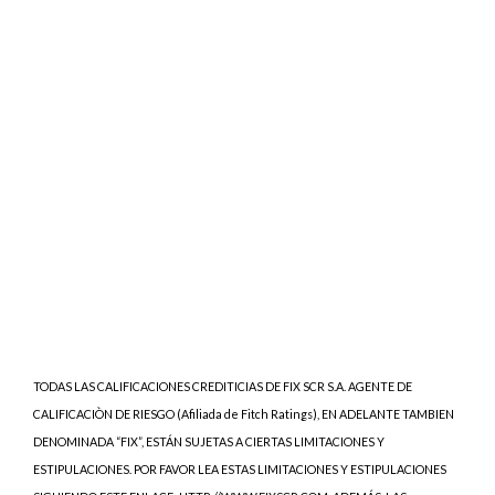
TODAS LAS CALIFICACIONES CREDITICIAS DE FIX SCR S.A. AGENTE DE
CALIFICACIÒN DE RIESGO (Afiliada de Fitch Ratings), EN ADELANTE TAMBIEN
DENOMINADA “FIX”, ESTÁN SUJETAS A CIERTAS LIMITACIONES Y
ESTIPULACIONES. POR FAVOR LEA ESTAS LIMITACIONES Y ESTIPULACIONES