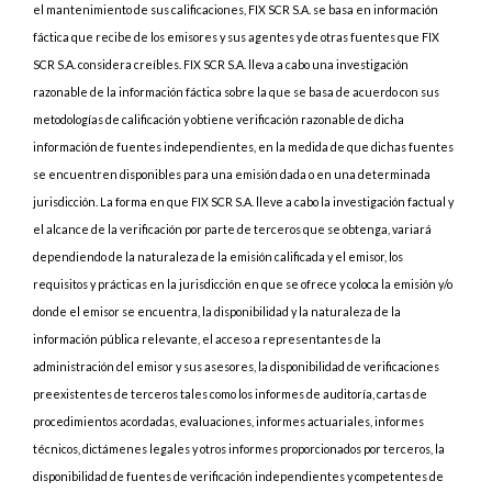
el mantenimiento de sus calificaciones, FIX SCR S.A. se basa en información
fáctica que recibe de los emisores y sus agentes y de otras fuentes que FIX
SCR S.A. considera creíbles. FIX SCR S.A. lleva a cabo una investigación
razonable de la información fáctica sobre la que se basa de acuerdo con sus
metodologías de calificación y obtiene verificación razonable de dicha
información de fuentes independientes, en la medida de que dichas fuentes
se encuentren disponibles para una emisión dada o en una determinada
jurisdicción. La forma en que FIX SCR S.A. lleve a cabo la investigación factual y
el alcance de la verificación por parte de terceros que se obtenga, variará
dependiendo de la naturaleza de la emisión calificada y el emisor, los
requisitos y prácticas en la jurisdicción en que se ofrece y coloca la emisión y/o
donde el emisor se encuentra, la disponibilidad y la naturaleza de la
información pública relevante, el acceso a representantes de la
administración del emisor y sus asesores, la disponibilidad de verificaciones
preexistentes de terceros tales como los informes de auditoría, cartas de
procedimientos acordadas, evaluaciones, informes actuariales, informes
técnicos, dictámenes legales y otros informes proporcionados por terceros, la
disponibilidad de fuentes de verificación independientes y competentes de