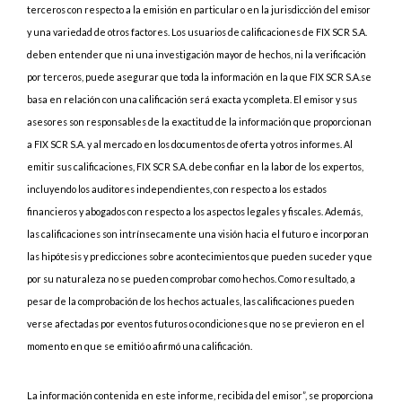
terceros con respecto a la emisión en particular o en la jurisdicción del emisor
y una variedad de otros factores. Los usuarios de calificaciones de FIX SCR S.A.
deben entender que ni una investigación mayor de hechos, ni la verificación
por terceros, puede asegurar que toda la información en la que FIX SCR S.A.se
basa en relación con una calificación será exacta y completa. El emisor y sus
asesores son responsables de la exactitud de la información que proporcionan
a FIX SCR S.A. y al mercado en los documentos de oferta y otros informes. Al
emitir sus calificaciones, FIX SCR S.A. debe confiar en la labor de los expertos,
incluyendo los auditores independientes, con respecto a los estados
financieros y abogados con respecto a los aspectos legales y fiscales. Además,
las calificaciones son intrínsecamente una visión hacia el futuro e incorporan
las hipótesis y predicciones sobre acontecimientos que pueden suceder y que
por su naturaleza no se pueden comprobar como hechos. Como resultado, a
pesar de la comprobación de los hechos actuales, las calificaciones pueden
verse afectadas por eventos futuros o condiciones que no se previeron en el
momento en que se emitió o afirmó una calificación.
La información contenida en este informe, recibida del emisor”, se proporciona