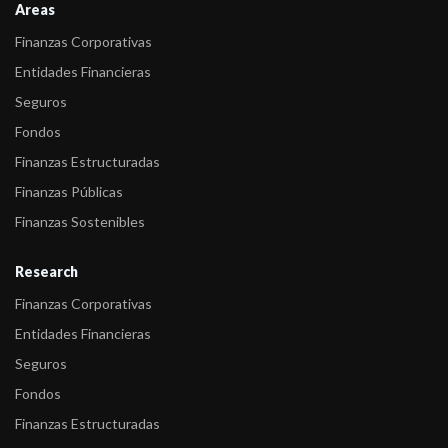
Areas
-
FIX (afiliada de Fitch Ratings) asigna calificación a las ON Clase
Finanzas Corporativas
12, 13 y ...
Entidades Financieras
-
FIX (afiliada de Fitch Ratings) confirma las calificaciones de las
Seguros
Entidade ...
Fondos
Finanzas Estructuradas
Finanzas Públicas
Finanzas Sostenibles
Research
Finanzas Corporativas
Entidades Financieras
Seguros
Fondos
Finanzas Estructuradas