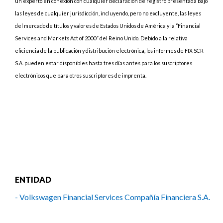
un experto en conexión con cualquier declaración de registro presentada bajo
las leyes de cualquier jurisdicción, incluyendo, pero no excluyente, las leyes
del mercado de títulos y valores de Estados Unidos de América y la “Financial
Services and Markets Act of 2000” del Reino Unido. Debido a la relativa
eficiencia de la publicación y distribución electrónica, los informes de FIX SCR
S.A. pueden estar disponibles hasta tres días antes para los suscriptores
electrónicos que para otros suscriptores de imprenta.
ENTIDAD
- Volkswagen Financial Services Compañía Financiera S.A.