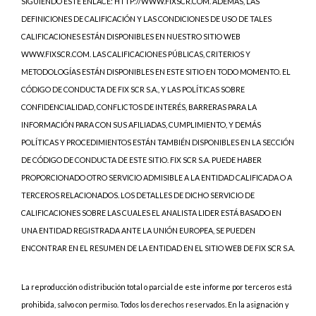
SIGUIENDO ESTE ENLACE: HTTP://WWW.FIXSCR.COM. ADEMÁS, LAS
DEFINICIONES DE CALIFICACIÓN Y LAS CONDICIONES DE USO DE TALES
CALIFICACIONES ESTÁN DISPONIBLES EN NUESTRO SITIO WEB
WWW.FIXSCR.COM. LAS CALIFICACIONES PÚBLICAS, CRITERIOS Y
METODOLOGÍAS ESTÁN DISPONIBLES EN ESTE SITIO EN TODO MOMENTO. EL
CÓDIGO DE CONDUCTA DE FIX SCR S.A., Y LAS POLÍTICAS SOBRE
CONFIDENCIALIDAD, CONFLICTOS DE INTERÉS, BARRERAS PARA LA
INFORMACIÓN PARA CON SUS AFILIADAS, CUMPLIMIENTO, Y DEMÁS
POLÍTICAS Y PROCEDIMIENTOS ESTÁN TAMBIÉN DISPONIBLES EN LA SECCIÓN
DE CÓDIGO DE CONDUCTA DE ESTE SITIO. FIX SCR S.A. PUEDE HABER
PROPORCIONADO OTRO SERVICIO ADMISIBLE A LA ENTIDAD CALIFICADA O A
TERCEROS RELACIONADOS. LOS DETALLES DE DICHO SERVICIO DE
CALIFICACIONES SOBRE LAS CUALES EL ANALISTA LIDER ESTÁ BASADO EN
UNA ENTIDAD REGISTRADA ANTE LA UNIÓN EUROPEA, SE PUEDEN
ENCONTRAR EN EL RESUMEN DE LA ENTIDAD EN EL SITIO WEB DE FIX SCR S.A.
La reproducción o distribución total o parcial de este informe por terceros está
prohibida, salvo con permiso. Todos los derechos reservados. En la asignación y