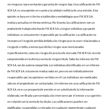
sin ninguna representación o garantía de ningún tipo. Una calificación de FIX
SCR S.A. es una opinión en cuanto a la calidad crediticia de una emisión. Esta
opinión se basa en criterios establecidos y metodologías que FIX SCR S.A.
evalúa y actualiza en forma continua. Por lo tanto, las calificaciones son un
producto de trabajo colectivo de FIX SCR S.A. y ningún individuo, o grupo de
individuos, es únicamente responsable por la calificación. La calificación no
incorpora el riesgo de pérdida debido a los riesgos que no sean relacionados a
riesgo de crédito, a menos que dichos riesgos sean mencionados
específicamente, como son riesgos de precio o de mercado. FIX SCR S.A. no está
comprometido en la oferta o venta de ningún título. Todos los informes de FIX
SCR S.A. son de autoría compartida. Los individuos identificados en un informe
de FIX SCR S.A. estuvieron involucrados en, pero no son individualmente
responsables por, las opiniones vertidas en él. Los individuos son nombrados
solo con el propósito de ser contactados. Un informe con una calificación de FIX
SCR S.A. no es un prospecto de emisión ni un substituto de la información
elaborada, verificada y presentada a los inversores por el emisor y sus agentes
en relación con la venta de los títulos. Las calificaciones pueden ser
modificadas, suspendidas, o retiradas en cualquier momento por cualquier