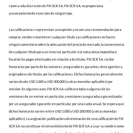
razón a sola discreción de FIX SCR S.A. FIX SCR S.A. no proporciona
asesoramiento de inversión de ningún tipo.
Las calificaciones representan una opinión y no son una recomendación para
comprar, vender o mantener cualquier título. Las calificaciones no hacen
ningún comentario sobre la adecuación del precio de mercado, la conveniencia
de cualquier título para un inversor particular o la naturaleza impositiva o
fiscal de los pagos efectuados en relación a los títulos. FIX SCR S.A. recibe
honorarios por parte de los emisores, aseguradores, garantes, otros agentes y
originadores de títulos, por las calificaciones. Dichos honorarios generalmente
varían desde USD 1.000 a USD 200.000 (u otras monedas aplicables) por
emisión. En algunos casos, FIX SCR S.A. calificará todas o algunas de las
emisiones de un emisor en particular, o emisiones aseguradas o garantizadas
por un asegurador o garante en particular, por una cuota anual. Se espera que
dichos honorarios varíen entre USD 1.000 y USD 200.000 (u otras monedas
aplicables). La asignación, publicación o diseminación de una calificación de FIX
SCR S.A. no constituye el consentimiento de FIX SCR S.A. a usar su nombre como