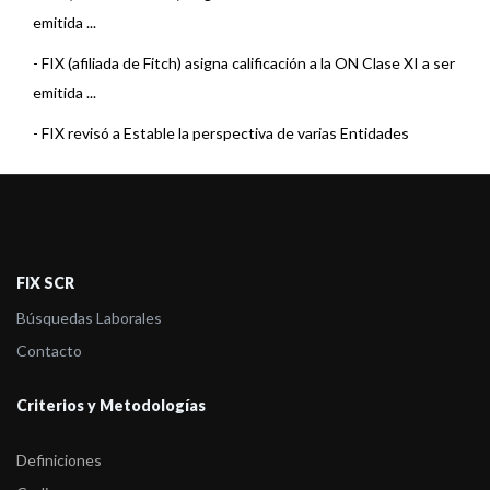
emitida ...
-
FIX (afiliada de Fitch) asigna calificación a la ON Clase XI a ser
emitida ...
-
FIX revisó a Estable la perspectiva de varias Entidades
Financieras
-
FIX (afiliada de Fitch) asigna la calificación de ON Clase X de
Fiat ...
-
FIX (afiliada de Fitch) confirma las calificaciones de las cuatro
FIX SCR
financier ...
Búsquedas Laborales
-
Fix (afiliada de Fitch) confirma la calificación de ON Clase IX Seri
Contacto
...
Criterios y Metodologías
-
Fix (afiliada de Fitch) asigna la calificación de ON Clase IX Serie
...
Definiciones
-
Fix (afiliada a Fitch), asigna calificación a las ONs Clase VIII a e