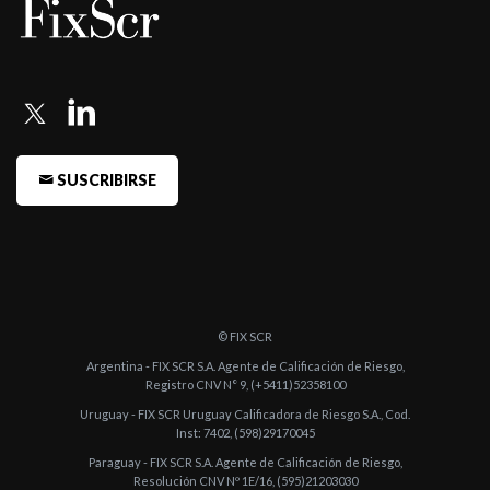
-
FIX (afiliada de Fitch) asigna las calificaciones a la ON Clase XV
Serie I ...
-
FIX (afiliada de Fitch Ratings) confirma las calificaciones de las
Entidade ...
-
FIX (afiliada de Fitch Ratings) asigna calificación a las
SUSCRIBIRSE
Obligaciones Nego ...
-
FIX (afiliada de Fitch Ratings) confirma las calificaciones de las
Entidade ...
-
FIX (afiliada de Fitch Ratings) confirma las calificaciones de las
Entidade ...
© FIX SCR
Argentina - FIX SCR S.A. Agente de Calificación de Riesgo,
-
FIX (afiliada de Fitch Ratings) asigna calificación a las
Registro CNV N° 9, (+5411)52358100
Obligaciones Nego ...
Uruguay - FIX SCR Uruguay Calificadora de Riesgo S.A., Cod.
Inst: 7402, (598)29170045
-
FIX (afiliada de Fitch Ratings) asigna calificación a las
Paraguay - FIX SCR S.A. Agente de Calificación de Riesgo,
Obligaciones Nego ...
Resolución CNV Nº 1E/16, (595)21203030