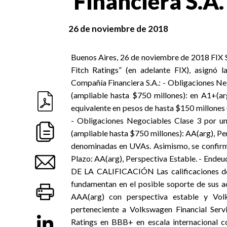
Financiera S.A.
26 de noviembre de 2018
Buenos Aires, 26 de noviembre de 2018 FIX SCR S.A. AGENTE DE CALIFICACIÓN DE RIESGO “afiliada de Fitch Ratings” (en adelante FIX), asignó las siguientes calificaciones a Volkswagen Financial Services Compañía Financiera S.A.: - Obligaciones Negociables Clase 1 por un valor nominal de hasta $150 millones (ampliable hasta $750 millones): en A1+(arg). - Obligaciones Negociables Clase 2 por un valor nominal equivalente en pesos de hasta $150 millones (ampliable hasta $750 millones): AA(arg), Perspectiva Estable. - Obligaciones Negociables Clase 3 por un valor nominal equivalente en pesos de hasta $150 millones (ampliable hasta $750 millones): AA(arg), Perspectiva Estable. Las Obligaciones Negociables Clase 3 están denominadas en UVAs. Asimismo, se confirman (*) las siguientes calificaciones: - Endeudamiento de Largo Plazo: AA(arg), Perspectiva Estable. - Endeudamiento de Corto Plazo: A1+(arg). FACTORES RELEVANTES DE LA CALIFICACIÓN Las calificaciones de Volkswagen Financial Services Compañía Financiera S.A. se fundamentan en el posible soporte de sus accionistas: BBVA Banco Francés (51%), calificado por FIX en AAA(arg) con perspectiva estable y Volkswagen Financial Services Holding Argentina SRL (49%), perteneciente a Volkswagen Financial Services AG, propiedad de Volkswagen AG, calificada por Fitch Ratings en BBB+ en escala internacional con Perspectiva Estable. Asimismo, se consideraron la escasa trayectoria de la compañía, su gran potencial de crecimiento y su muy buena calidad de activos. SENSIBILIDAD DE LA CALIFICACIÓN Una garantía explícita por parte de sus accionistas podría subir la calificación. Asimismo, un deterioro severo en la calidad crediticia de sus accionistas y/o, de manera persistente en los niveles de rentabilidad de la compañía podría generar presiones a la baja de sus calificaciones. Volkswagen Financial Services Compañía Financiera S.A. (Volkswagen FS) comenzó sus operaciones en septiembre de 1995, bajo la denominación “VW Compañía Financiera S.A.”. En enero de 2008 se efectuó un nuevo cambio de la razón social por Volkswagen Credit Compañía Financiera S.A. En ese entonces, la sociedad pertenecía al Grupo Volkswagen, siendo sus accionistas Volkswagen Argentina S.A. y Seat S.A. En agosto de 2016 el BCRA autorizó la transferencia del 100% del paquete accionario de VW Credit a favor del BBVA Banco Francés SA en un 51% (calificado por FIX en AAA(arg) con Perspectiva Estable) y a Volkswagen Financial Services Holding Argentina SRL en un 49%, junto con el cambio de denominación por su razón social actual. Las acciones de Volkswagen Financial Services Holding Argentina S.R.L. pertenecen a Volkswagen Financial Services AG (calificada por Fitch Ratings en BBB+ con Perspectiva Estable, en escala internacional), poseedora del 96% de su capital social y a Volkswagen Finance Overseas B.V., constituida en los Países Bajos, poseedora del 4% restante. Volkswagen FS es una compañía financiera cuyo objetivo principal es la provisión de servicios financieros a individuos, empresas y concesionarios de la red Volkswagen, para la adquisición de automóviles del Grupo Volkswagen, así como vehículos marca Audi, VW Truck and Buses, y Ducati, aunque la penetración en estos últimos es aún marginal. Asimismo, la compañía comenzó a ofrecer mantenimientos financiados y prevee el lanzamiento de nuevos productos como wholesale de repuestos. El grupo Volkswagen es líder en el mercado de automotriz desde hace 14 años, alcanzando un market share de 16.0% sobre el total de patentamientos de vehículos durante el 2017, en línea con lo registrado el año previo (16.8%). En tanto, a sep’18 el market share fue de 14.8% se mantuvo el ratio del 13.6% de los autos del grupo vendidos con préstamos prendarios otorgados por Volkswagen FS en relacion al 13,3% obtenido en 2017. La entidad estima al 20% en 2020. Hasta sep’18, Volkswagen FS captó un 65.4% del total de préstamos prendarios que se otorgaron en el mercado sobre vehículos de las marcas del grupo. Para incentivar la fidelidad de los concesionarios, la entidad cuenta con una categorización de los mismos en segmentos que condicionan las condiciones comerciales. La compañía espera fina