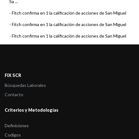
Sa ...
-
Fitch confirma en 1 la calificación de acciones de San Miguel
-
Fitch confirma en 1 la calificación de acciones de San Miguel
-
Fitch confirma en 1 la calificación de acciones de San Miguel
-
Fitch confirma en 1 la calificación de acciones de San Miguel
-
Fitch confirma en 1 la calificación de San Miguel
-
Fitch confirma en 1 la calificación de San Miguel
FIX SCR
-
Fitch confirma en 1 la calificación de San Miguel
Búsquedas Laborales
-
Fitch confirma en 1 la calificación de San Miguel
Contacto
-
Fitch sube a 1 la calificación de las acciones de San Miguel
Criterios y Metodologías
-
Fitch Argentina confirmó en 2 las acciones de S.A. San Miguel
Definiciones
-
Fitch Argentina confirmó en 2 las acciones de S.A. San Miguel
Codigos