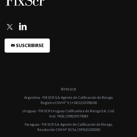
San Mig ...
-
Fitch Argentina confirma en la Categoría 1 las acciones de San
Miguel
-
Fitch Argentina confirma en Categoría 2 las acciones de San
SUSCRIBIRSE
Miguel
-
Fitch Argentina confirma la calificación de Acciones de S.A. San
Miguel ...
-
Fitch Argentina confirma la calificación de Acciones de S.A. San
Miguel en ...
© FIX SCR
-
Fitch Argentina confirma la calificación de acciones de S.A. San
Argentina - FIX SCR S.A. Agente de Calificación de Riesgo,
Registro CNV N° 9, (+5411)52358100
Miguel en ...
Uruguay - FIX SCR Uruguay Calificadora de Riesgo S.A., Cod.
-
S.A. SAN MIGUEL: Cierre del Acuerdo de Prefinanciación de
Inst: 7402, (598)29170045
Exportaciones por ...
Paraguay - FIX SCR S.A. Agente de Calificación de Riesgo,
Resolución CNV Nº 1E/16, (595)21203030
-
Fitch mantuvo en Categoría 1 la calificación asignada a las