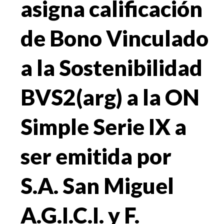
asigna calificación
de Bono Vinculado
a la Sostenibilidad
BVS2(arg) a la ON
Simple Serie IX a
ser emitida por
S.A. San Miguel
A.G.I.C.I. y F.