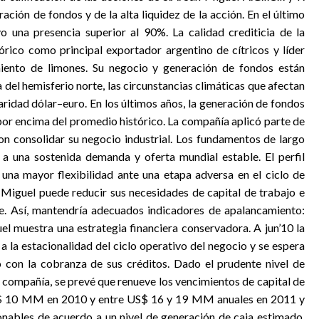
ción de fondos y de la alta liquidez de la acción. En el último
 una presencia superior al 90%. La calidad crediticia de la
rico como principal exportador argentino de cítricos y líder
iento de limones. Su negocio y generación de fondos están
del hemisferio norte, las circunstancias climáticas que afectan
aridad dólar–euro. En los últimos años, la generación de fondos
por encima del promedio histórico. La compañía aplicó parte de
ron consolidar su negocio industrial. Los fundamentos de largo
a a una sostenida demanda y oferta mundial estable. El perfil
una mayor flexibilidad ante una etapa adversa en el ciclo de
n Miguel puede reducir sus necesidades de capital de trabajo e
bre. Así, mantendría adecuados indicadores de apalancamiento:
 muestra una estrategia financiera conservadora. A jun’10 la
a la estacionalidad del ciclo operativo del negocio y se espera
 con la cobranza de sus créditos. Dado el prudente nivel de
a compañía, se prevé que renueve los vencimientos de capital de
US$ 10 MM en 2010 y entre US$ 16 y 19 MM anuales en 2011 y
nables de acuerdo a un nivel de generación de caja estimado.