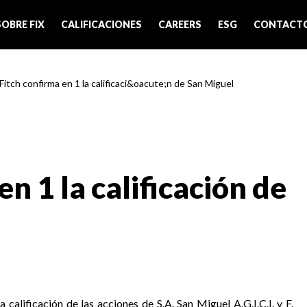
SOBRE FIX
CALIFICACIONES
CAREERS
ESG
CONTACT
 Fitch confirma en 1 la calificaci&oacute;n de San Miguel
en 1 la calificación de
 calificación de las acciones de S.A. San Miguel A.G.I.C.I. y F.