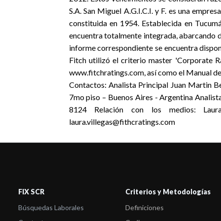
S.A. San Miguel A.G.I.C.I. y F. es una empre
constituida en 1954. Establecida en Tucumá
encuentra totalmente integrada, abarcando de
informe correspondiente se encuentra dispon
Fitch utilizó el criterio master 'Corporate
www.fitchratings.com, así como el Manual de
Contactos: Analista Principal Juan Martin
7mo piso – Buenos Aires - Argentina Analis
8124 Relación con los medios: Lau
laura.villegas@fithcratings.com
FIX SCR
Criterios y Metodologías
Búsquedas Laborales
Definiciones