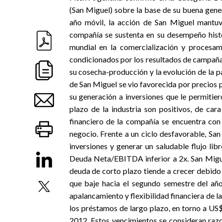
(San Miguel) sobre la base de su buena genera
año móvil, la acción de San Miguel mantuvo
compañía se sustenta en su desempeño histó
mundial en la comercialización y procesam
condicionados por los resultados de campaña 
su cosecha-producción y la evolución de la p
de San Miguel se vio favorecida por precios 
su generación a inversiones que le permitie
plazo de la industria son positivos, de car
financiero de la compañía se encuentra con 
negocio. Frente a un ciclo desfavorable, Sa
inversiones y generar un saludable flujo li
Deuda Neta/EBITDA inferior a 2x. San Miguel
deuda de corto plazo tiende a crecer debido 
que baje hacia el segundo semestre del año
apalancamiento y flexibilidad financiera de l
los préstamos de largo plazo, en torno a 
2012. Estos vencimientos se consideran razo