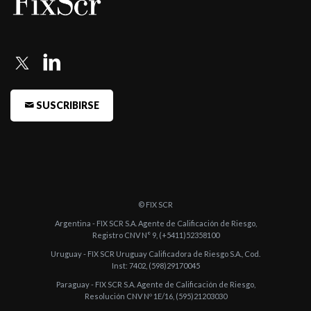
Miguel
-
Fitch Argentina confirma en Categoría 2 las acciones de San
Miguel
-
Fitch Argentina confirma la calificación de Acciones de S.A. San
SUSCRIBIRSE
Miguel ...
-
Fitch Argentina confirma la calificación de Acciones de S.A. San
Miguel en ...
-
Fitch Argentina confirma la calificación de acciones de S.A. San
Miguel en ...
© FIX SCR
-
S.A. SAN MIGUEL: Cierre del Acuerdo de Prefinanciación de
Argentina - FIX SCR S.A. Agente de Calificación de Riesgo,
Registro CNV N° 9, (+5411)52358100
Exportaciones por ...
Uruguay - FIX SCR Uruguay Calificadora de Riesgo S.A., Cod.
-
Fitch mantuvo en Categoría 1 la calificación asignada a las
Inst: 7402, (598)29170045
Acciones Ordina ...
Paraguay - FIX SCR S.A. Agente de Calificación de Riesgo,
Resolución CNV Nº 1E/16, (595)21203030
-
FIX asignó A1(arg) a las ON Serie III Clase A, B y C a ser