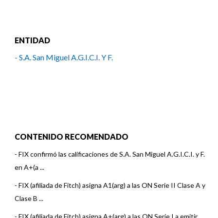
ENTIDAD
- S.A. San Miguel A.G.I.C.I. Y F.
CONTENIDO RECOMENDADO
-
FIX confirmó las calificaciones de S.A. San Miguel A.G.I.C.I. y F.
en A+(a ...
-
FIX (afiliada de Fitch) asigna A1(arg) a las ON Serie II Clase A y
Clase B ...
-
FIX (afiliada de Fitch) asigna A+(arg) a las ON Serie I a emitir