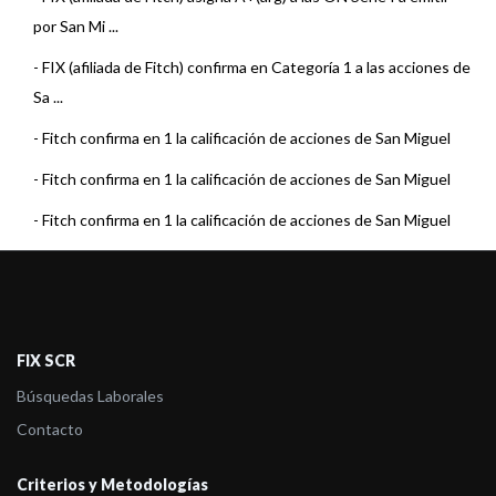
por San Mi ...
-
FIX (afiliada de Fitch) confirma en Categoría 1 a las acciones de
Sa ...
-
Fitch confirma en 1 la calificación de acciones de San Miguel
-
Fitch confirma en 1 la calificación de acciones de San Miguel
-
Fitch confirma en 1 la calificación de acciones de San Miguel
-
Fitch confirma en 1 la calificación de acciones de San Miguel
-
Fitch confirma en 1 la calificación de San Miguel
-
Fitch confirma en 1 la calificación de San Miguel
FIX SCR
-
Fitch confirma en 1 la calificación de San Miguel
Búsquedas Laborales
-
Fitch confirma en 1 la calificación de San Miguel
Contacto
-
Fitch sube a 1 la calificación de las acciones de San Miguel
Criterios y Metodologías