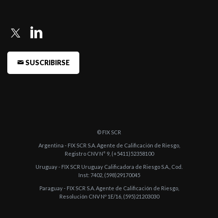
-
Fitch Argentina confirma en Categoría 3 la calificación de
acciones de ...
-
Fitch Argentina confirma en Categoría 3 la calificación de
acciones de Cent ...
SUSCRIBIRSE
-
Fitch Argentina confirma la calificación de las acciones de
Central Pue ...
-
Fitch Argentina confirma la calificación de las acciones de
Central Pue ...
© FIX SCR
-
Fitch Argentina confirma la calificación de las acciones de
Argentina - FIX SCR S.A. Agente de Calificación de Riesgo,
Central Puerto ...
Registro CNV N° 9, (+5411)52358100
Uruguay - FIX SCR Uruguay Calificadora de Riesgo S.A., Cod.
-
Fitch Argentina confirma la calificación de las acciones de
Inst: 7402, (598)29170045
Central Puerto ...
Paraguay - FIX SCR S.A. Agente de Calificación de Riesgo,
Resolución CNV Nº 1E/16, (595)21203030
-
Fitch Argentina confirma la calificacion de las acciones de
Central Puerto ...