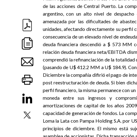
de las acciones de Central Puerto. La comp
argentino, con un alto nivel de despacho 
amenazada por las dificultades de abastec
unidades, afectando directamente su perfil 
consecuencia de un elevado nivel de endeuda
deuda financiera descendió a $ 573 MM con
relación deuda financiera neta/EBITDA dismi
comprendió la refinanciación de la totalida
(pasando de U$ 412.2 MM a U$ 184.9). Con un
Diciembre la compañía difirió el pago de int
post reestructuración de deuda. Si bien dic
perfil financiero, la misma permanece con un
moneda entre sus ingresos y compromiso
amortizaciones de capital de los años 200
capacidad de generación de fondos. La compa
Loma la Lata con Pampa Holding S.A. por US$
principios de diciembre. El mismo está suj
asamblea de accionistas. Dicha transacción 