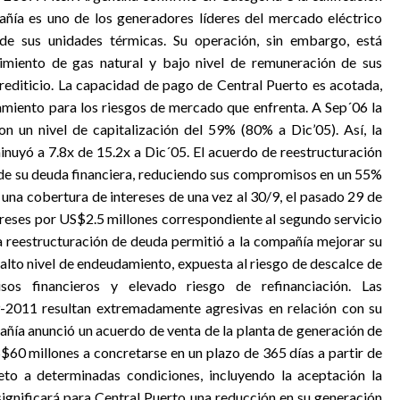
añía es uno de los generadores líderes del mercado eléctrico
de sus unidades térmicas. Su operación, sin embargo, está
imiento de gas natural y bajo nivel de remuneración de sus
crediticio. La capacidad de pago de Central Puerto es acotada,
miento para los riesgos de mercado que enfrenta. A Sep´06 la
 un nivel de capitalización del 59% (80% a Dic’05). Así, la
nuyó a 7.8x de 15.2x a Dic´05. El acuerdo de reestructuración
d de su deuda financiera, reduciendo sus compromisos en un 55%
a cobertura de intereses de una vez al 30/9, el pasado 29 de
ereses por US$2.5 millones correspondiente al segundo servicio
ha reestructuración de deuda permitió a la compañía mejorar su
 alto nivel de endeudamiento, expuesta al riesgo de descalce de
s financieros y elevado riesgo de refinanciación. Las
9-2011 resultan extremadamente agresivas en relación con su
ñía anunció un acuerdo de venta de la planta de generación de
60 millones a concretarse en un plazo de 365 días a partir de
eto a determinadas condiciones, incluyendo la aceptación la
significará para Central Puerto una reducción en su generación