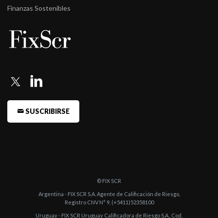
-
Fitch Argentina confirma en Categoría 3 la calificación de
Finanzas Sostenibles
acciones de Cent ...
-
Fitch Argentina confirma en Categoría 3 la calificación de
acciones de ...
-
Fitch Argentina confirma en Categoría 3 la calificación de
acciones de ...
-
Fitch Argentina confirma en Categoría 3 la calificación de
acciones de Cent ...
SUSCRIBIRSE
-
Fitch Argentina confirma la calificación de las acciones de
Central Pue ...
-
Fitch Argentina confirma la calificación de las acciones de
Central Puerto ...
© FIX SCR
-
Fitch Argentina confirma la calificación de las acciones de
Argentina - FIX SCR S.A. Agente de Calificación de Riesgo,
Central Puerto ...
Registro CNV N° 9, (+5411)52358100
Uruguay - FIX SCR Uruguay Calificadora de Riesgo S.A., Cod.