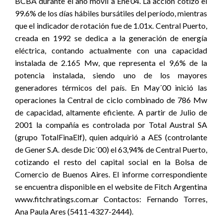
BCBA durante el año móvil a Ene’04. La acción cotizó el
99.6% de los días hábiles bursátiles del período, mientras
que el indicador de rotación fue de 1.01x. Central Puerto,
creada en 1992 se dedica a la generación de energía
eléctrica, contando actualmente con una capacidad
instalada de 2.165 Mw, que representa el 9,6% de la
potencia instalada, siendo uno de los mayores
generadores térmicos del país. En May´00 inició las
operaciones la Central de ciclo combinado de 786 Mw
de capacidad, altamente eficiente. A partir de Julio de
2001 la compañía es controlada por Total Austral SA
(grupo TotalFinaElf), quien adquirió a AES (controlante
de Gener S.A. desde Dic´00) el 63,94% de Central Puerto,
cotizando el resto del capital social en la Bolsa de
Comercio de Buenos Aires. El informe correspondiente
se encuentra disponible en el website de Fitch Argentina
www.fitchratings.com.ar Contactos: Fernando Torres,
Ana Paula Ares (5411-4327-2444).