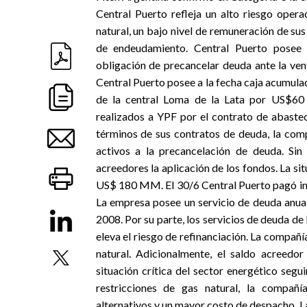
Central Puerto refleja un alto riesgo opera
natural, un bajo nivel de remuneración de su
de endeudamiento. Central Puerto posee 
obligación de precancelar deuda ante la ven
Central Puerto posee a la fecha caja acumu
de la central Loma de la Lata por US$60 m
realizados a YPF por el contrato de abast
términos de sus contratos de deuda, la com
activos a la precancelación de deuda. Si
acreedores la aplicación de los fondos. La si
US$ 180 MM. El 30/6 Central Puerto pagó in
La empresa posee un servicio de deuda anua
2008. Por su parte, los servicios de deuda 
eleva el riesgo de refinanciación. La compañ
natural. Adicionalmente, el saldo acree
situación crítica del sector energético seg
restricciones de gas natural, la compañí
alternativos y un mayor costo de despacho. L