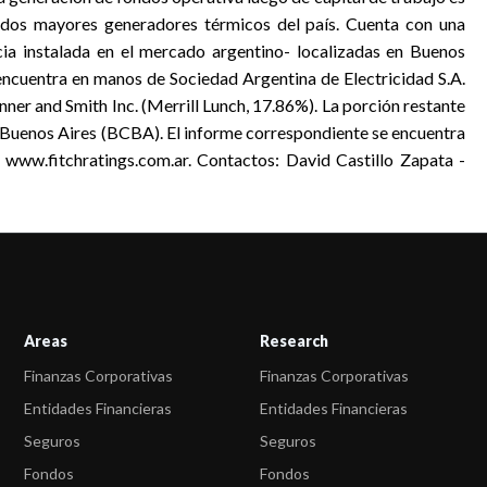
s dos mayores generadores térmicos del país. Cuenta con una
a instalada en el mercado argentino- localizadas en Buenos
 encuentra en manos de Sociedad Argentina de Electricidad S.A.
nner and Smith Inc. (Merrill Lunch, 17.86%). La porción restante
e Buenos Aires (BCBA). El informe correspondiente se encuentra
 www.fitchratings.com.ar. Contactos: David Castillo Zapata -
Areas
Research
Finanzas Corporativas
Finanzas Corporativas
Entidades Financieras
Entidades Financieras
Seguros
Seguros
Fondos
Fondos