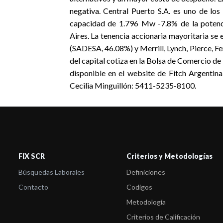
negativa. Central Puerto S.A. es uno de lo
capacidad de 1.796 Mw -7.8% de la potenci
Aires. La tenencia accionaria mayoritaria se
(SADESA, 46.08%) y Merrill, Lynch, Pierce, Fe
del capital cotiza en la Bolsa de Comercio d
disponible en el website de Fitch Argentina
Cecilia Minguillón: 5411-5235-8100.
FIX SCR
Criterios y Metodologías
Búsquedas Laborales
Definiciones
Contacto
Codigos
Metodología
Criterios de Calificación