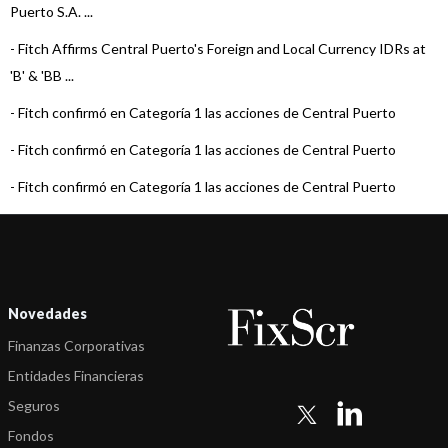
Puerto S.A. ...
-
Fitch Affirms Central Puerto's Foreign and Local Currency IDRs at
'B' & 'BB ...
-
Fitch confirmó en Categoría 1 las acciones de Central Puerto
-
Fitch confirmó en Categoría 1 las acciones de Central Puerto
-
Fitch confirmó en Categoría 1 las acciones de Central Puerto
-
Fitch confirmó en Categoría 1 las acciones de Central Puerto
-
Fitch confirmó en Categoría 1 las acciones de Central Puerto
-
Fitch confirmó en Categoría 1 las acciones de Central Puerto
Novedades
-
Fitch confirmó en Categoría 1 las acciones de Central Puerto
Finanzas Corporativas
-
Fitch confirmó en Categoría 1 las acciones de Central Puerto
Entidades Financieras
Seguros
-
Fitch confirmó en Categoría 1 las acciones de Central Puerto
Fondos
-
Fitch confirmó en Categoría 1 las acciones de Central Puerto