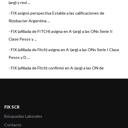
(arg) y revi ...
-
FIX asignó perspectiva Estable a las calificaciones de
Rizobacter Argentina ...
-
FIX (afiliada de FITCH) asigna en A-(arg) a las ONs Serie II
Clase Pesos y ...
-
FIX (afiliada de Fitch) asigna en A-(arg) a las ONs Serie I Clase
Pesos y D ...
-
FIX (afiliada de Fitch) confirmó en A-(arg) a las ON de
Rizobacter
-
Fitch confirmó en A-(arg) a las ON de Rizobacter
-
Fitch confirmó A-(arg) a las ONs de Rizobacter Argentina S.A.
FIX SCR
-
Fitch confirmó A-(arg) a las ONs de Rizobacter Argentina S.A.
Búsquedas Laborales
-
Fitch asignó A-(arg) a las ONs de Rizobacter Argentina S.A.
Contacto