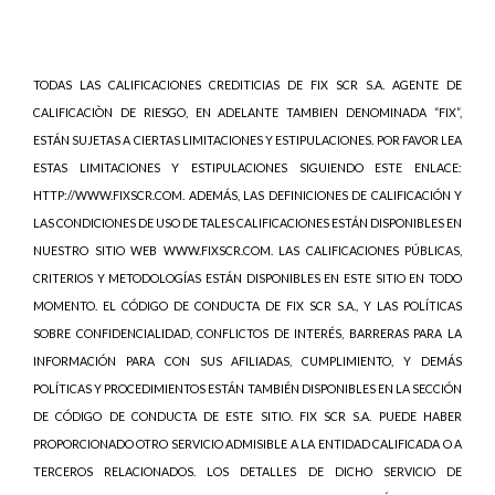
TODAS LAS CALIFICACIONES CREDITICIAS DE FIX SCR S.A. AGENTE DE
CALIFICACIÒN DE RIESGO, EN ADELANTE TAMBIEN DENOMINADA “FIX”,
ESTÁN SUJETAS A CIERTAS LIMITACIONES Y ESTIPULACIONES. POR FAVOR LEA
ESTAS LIMITACIONES Y ESTIPULACIONES SIGUIENDO ESTE ENLACE:
HTTP://WWW.FIXSCR.COM. ADEMÁS, LAS DEFINICIONES DE CALIFICACIÓN Y
LAS CONDICIONES DE USO DE TALES CALIFICACIONES ESTÁN DISPONIBLES EN
NUESTRO SITIO WEB WWW.FIXSCR.COM. LAS CALIFICACIONES PÚBLICAS,
CRITERIOS Y METODOLOGÍAS ESTÁN DISPONIBLES EN ESTE SITIO EN TODO
MOMENTO. EL CÓDIGO DE CONDUCTA DE FIX SCR S.A., Y LAS POLÍTICAS
SOBRE CONFIDENCIALIDAD, CONFLICTOS DE INTERÉS, BARRERAS PARA LA
INFORMACIÓN PARA CON SUS AFILIADAS, CUMPLIMIENTO, Y DEMÁS
POLÍTICAS Y PROCEDIMIENTOS ESTÁN TAMBIÉN DISPONIBLES EN LA SECCIÓN
DE CÓDIGO DE CONDUCTA DE ESTE SITIO. FIX SCR S.A. PUEDE HABER
PROPORCIONADO OTRO SERVICIO ADMISIBLE A LA ENTIDAD CALIFICADA O A
TERCEROS RELACIONADOS. LOS DETALLES DE DICHO SERVICIO DE