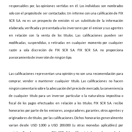
responsables por, las opiniones vertidas en él. Los individuos son nombrados
solo con el propósito de ser contactados. Un informe con una calificación de FIX
SCR S.A. no es un prospecto de emisión ni un substituto de la información
elaborada, verificada y presentada a los inversores por el emisor y sus agentes
en relación con la venta de los títulos. Las calificaciones pueden ser
modificadas, suspendidas, o retiradas en cualquier momento por cualquier
razón a sola discreción de FIX SCR S.A. FIX SCR S.A. no proporciona
asesoramiento de inversión de ningún tipo.
Las calificaciones representan una opinión y no son una recomendación para
comprar, vender o mantener cualquier título. Las calificaciones no hacen
ningún comentario sobre la adecuación del precio de mercado, la conveniencia
de cualquier título para un inversor particular o la naturaleza impositiva o
fiscal de los pagos efectuados en relación a los títulos. FIX SCR S.A. recibe
honorarios por parte de los emisores, aseguradores, garantes, otros agentes y
originadores de títulos, por las calificaciones. Dichos honorarios generalmente
varían desde USD 1.000 a USD 200.000 (u otras monedas aplicables) por