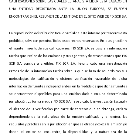
CALIFICACIONES SOBRE LAS CUALES EL ANALISTA LIDER ESTÁ BASADO EN
UNA ENTIDAD REGISTRADA ANTE LA UNIÓN EUROPEA, SE PUEDEN
ENCONTRAR EN EL RESUMEN DE LA ENTIDAD EN EL SITIO WEB DE FIX SCR S.A.
La reproducción o distribución total o parcial de este informe por terceros está
prohibida, salvo con permiso. Todos los derechos reservados. En la asignación y
el mantenimiento de sus calificaciones, FIX SCR S.A. se basa en información
fáctica que recibe de los emisores y sus agentes y de otras fuentes que FIX
SCR S.A. considera creíbles. FIX SCR S.A. lleva a cabo una investigación
razonable de la información fáctica sobre la que se basa de acuerdo con sus
metodologías de calificación y obtiene verificación razonable de dicha
información de fuentes independientes, en la medida de que dichas fuentes
se encuentren disponibles para una emisión dada o en una determinada
jurisdicción. La forma en que FIX SCR S.A. lleve a cabo la investigación factual y
el alcance de la verificación por parte de terceros que se obtenga, variará
dependiendo de la naturaleza de la emisión calificada y el emisor, los
requisitos y prácticas en la jurisdicción en que se ofrece y coloca la emisión y/o
donde el emisor se encuentra, la disponibilidad y la naturaleza de la