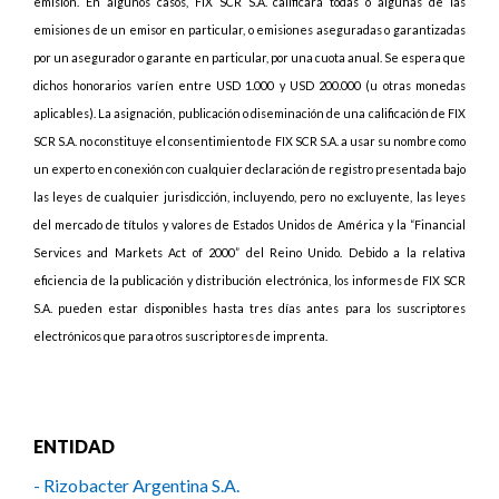
emisión. En algunos casos, FIX SCR S.A. calificará todas o algunas de las
emisiones de un emisor en particular, o emisiones aseguradas o garantizadas
por un asegurador o garante en particular, por una cuota anual. Se espera que
dichos honorarios varíen entre USD 1.000 y USD 200.000 (u otras monedas
aplicables). La asignación, publicación o diseminación de una calificación de FIX
SCR S.A. no constituye el consentimiento de FIX SCR S.A. a usar su nombre como
un experto en conexión con cualquier declaración de registro presentada bajo
las leyes de cualquier jurisdicción, incluyendo, pero no excluyente, las leyes
del mercado de títulos y valores de Estados Unidos de América y la “Financial
Services and Markets Act of 2000” del Reino Unido. Debido a la relativa
eficiencia de la publicación y distribución electrónica, los informes de FIX SCR
S.A. pueden estar disponibles hasta tres días antes para los suscriptores
electrónicos que para otros suscriptores de imprenta.
ENTIDAD
- Rizobacter Argentina S.A.