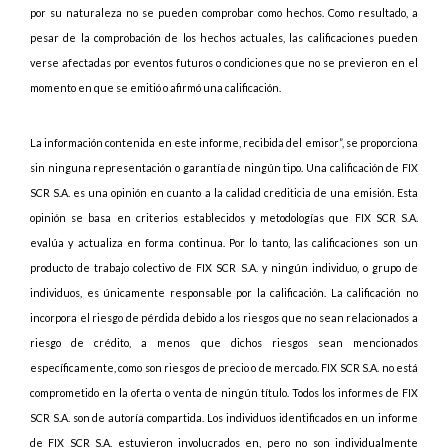
por su naturaleza no se pueden comprobar como hechos. Como resultado, a
pesar de la comprobación de los hechos actuales, las calificaciones pueden
verse afectadas por eventos futuros o condiciones que no se previeron en el
momento en que se emitió o afirmó una calificación.
La información contenida en este informe, recibida del emisor”, se proporciona
sin ninguna representación o garantía de ningún tipo. Una calificación de FIX
SCR S.A. es una opinión en cuanto a la calidad crediticia de una emisión. Esta
opinión se basa en criterios establecidos y metodologías que FIX SCR S.A.
evalúa y actualiza en forma continua. Por lo tanto, las calificaciones son un
producto de trabajo colectivo de FIX SCR S.A. y ningún individuo, o grupo de
individuos, es únicamente responsable por la calificación. La calificación no
incorpora el riesgo de pérdida debido a los riesgos que no sean relacionados a
riesgo de crédito, a menos que dichos riesgos sean mencionados
específicamente, como son riesgos de precio o de mercado. FIX SCR S.A. no está
comprometido en la oferta o venta de ningún título. Todos los informes de FIX
SCR S.A. son de autoría compartida. Los individuos identificados en un informe
de FIX SCR S.A. estuvieron involucrados en, pero no son individualmente