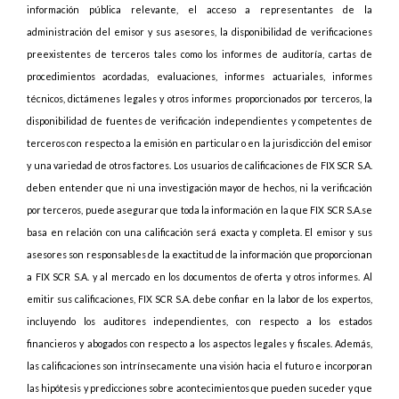
información pública relevante, el acceso a representantes de la
administración del emisor y sus asesores, la disponibilidad de verificaciones
preexistentes de terceros tales como los informes de auditoría, cartas de
procedimientos acordadas, evaluaciones, informes actuariales, informes
técnicos, dictámenes legales y otros informes proporcionados por terceros, la
disponibilidad de fuentes de verificación independientes y competentes de
terceros con respecto a la emisión en particular o en la jurisdicción del emisor
y una variedad de otros factores. Los usuarios de calificaciones de FIX SCR S.A.
deben entender que ni una investigación mayor de hechos, ni la verificación
por terceros, puede asegurar que toda la información en la que FIX SCR S.A.se
basa en relación con una calificación será exacta y completa. El emisor y sus
asesores son responsables de la exactitud de la información que proporcionan
a FIX SCR S.A. y al mercado en los documentos de oferta y otros informes. Al
emitir sus calificaciones, FIX SCR S.A. debe confiar en la labor de los expertos,
incluyendo los auditores independientes, con respecto a los estados
financieros y abogados con respecto a los aspectos legales y fiscales. Además,
las calificaciones son intrínsecamente una visión hacia el futuro e incorporan
las hipótesis y predicciones sobre acontecimientos que pueden suceder y que