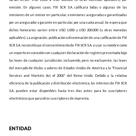
emisión. En algunos casos, FIX SCR S.A. calificará todas o algunas de las
emisiones de un emisor en particular, o emisiones aseguradas o garantizadas
por un asegurador o garante en particular, por una cuota anual. Se espera que
dichos honorarios varíen entre USD 1.000 y USD 200.000 (u otras monedas
aplicables). La asignación, publicación o diseminación de una calificación de FIX
SCR S.A. no constituye el consentimiento de FIX SCR S.A. a usar su nombre como
un experto en conexión con cualquier declaración de registro presentada bajo
las leyes de cualquier jurisdicción, incluyendo, pero no excluyente, las leyes
del mercado de títulos y valores de Estados Unidos de América y la “Financial
Services and Markets Act of 2000” del Reino Unido. Debido a la relativa
eficiencia de la publicación y distribución electrónica, los informes de FIX SCR
S.A. pueden estar disponibles hasta tres días antes para los suscriptores
electrónicos que para otros suscriptores de imprenta.
ENTIDAD