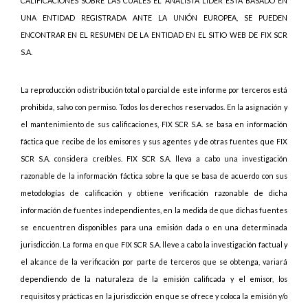
CALIFICACIONES SOBRE LAS CUALES EL ANALISTA LIDER ESTÁ BASADO EN
UNA ENTIDAD REGISTRADA ANTE LA UNIÓN EUROPEA, SE PUEDEN
ENCONTRAR EN EL RESUMEN DE LA ENTIDAD EN EL SITIO WEB DE FIX SCR
S.A.
La reproducción o distribución total o parcial de este informe por terceros está
prohibida, salvo con permiso. Todos los derechos reservados. En la asignación y
el mantenimiento de sus calificaciones, FIX SCR S.A. se basa en información
fáctica que recibe de los emisores y sus agentes y de otras fuentes que FIX
SCR S.A. considera creíbles. FIX SCR S.A. lleva a cabo una investigación
razonable de la información fáctica sobre la que se basa de acuerdo con sus
metodologías de calificación y obtiene verificación razonable de dicha
información de fuentes independientes, en la medida de que dichas fuentes
se encuentren disponibles para una emisión dada o en una determinada
jurisdicción. La forma en que FIX SCR S.A. lleve a cabo la investigación factual y
el alcance de la verificación por parte de terceros que se obtenga, variará
dependiendo de la naturaleza de la emisión calificada y el emisor, los
requisitos y prácticas en la jurisdicción en que se ofrece y coloca la emisión y/o