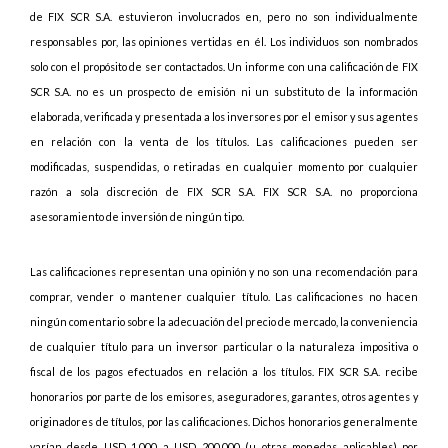
de FIX SCR S.A. estuvieron involucrados en, pero no son individualmente
responsables por, las opiniones vertidas en él. Los individuos son nombrados
solo con el propósito de ser contactados. Un informe con una calificación de FIX
SCR S.A. no es un prospecto de emisión ni un substituto de la información
elaborada, verificada y presentada a los inversores por el emisor y sus agentes
en relación con la venta de los títulos. Las calificaciones pueden ser
modificadas, suspendidas, o retiradas en cualquier momento por cualquier
razón a sola discreción de FIX SCR S.A. FIX SCR S.A. no proporciona
asesoramiento de inversión de ningún tipo.
Las calificaciones representan una opinión y no son una recomendación para
comprar, vender o mantener cualquier título. Las calificaciones no hacen
ningún comentario sobre la adecuación del precio de mercado, la conveniencia
de cualquier título para un inversor particular o la naturaleza impositiva o
fiscal de los pagos efectuados en relación a los títulos. FIX SCR S.A. recibe
honorarios por parte de los emisores, aseguradores, garantes, otros agentes y
originadores de títulos, por las calificaciones. Dichos honorarios generalmente
varían desde USD 1.000 a USD 200.000 (u otras monedas aplicables) por