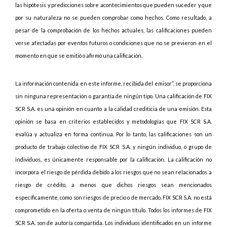
las hipótesis y predicciones sobre acontecimientos que pueden suceder y que
por su naturaleza no se pueden comprobar como hechos. Como resultado, a
pesar de la comprobación de los hechos actuales, las calificaciones pueden
verse afectadas por eventos futuros o condiciones que no se previeron en el
momento en que se emitió o afirmó una calificación.
La información contenida en este informe, recibida del emisor”, se proporciona
sin ninguna representación o garantía de ningún tipo. Una calificación de FIX
SCR S.A. es una opinión en cuanto a la calidad crediticia de una emisión. Esta
opinión se basa en criterios establecidos y metodologías que FIX SCR S.A.
evalúa y actualiza en forma continua. Por lo tanto, las calificaciones son un
producto de trabajo colectivo de FIX SCR S.A. y ningún individuo, o grupo de
individuos, es únicamente responsable por la calificación. La calificación no
incorpora el riesgo de pérdida debido a los riesgos que no sean relacionados a
riesgo de crédito, a menos que dichos riesgos sean mencionados
específicamente, como son riesgos de precio o de mercado. FIX SCR S.A. no está
comprometido en la oferta o venta de ningún título. Todos los informes de FIX
SCR S.A. son de autoría compartida. Los individuos identificados en un informe