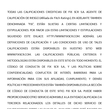
TODAS LAS CALIFICACIONES CREDITICIAS DE FIX SCR S.A. AGENTE DE
CALIFICACIÒN DE RIESGO (Afiliada de Fitch Ratings), EN ADELANTE TAMBIEN
DENOMINADA “FIX”, ESTÁN SUJETAS A CIERTAS LIMITACIONES Y
ESTIPULACIONES. POR FAVOR LEA ESTAS LIMITACIONES Y ESTIPULACIONES
SIGUIENDO ESTE ENLACE: HTTP://WWW.FIXSCR.COM. ADEMÁS, LAS
DEFINICIONES DE CALIFICACIÓN Y LAS CONDICIONES DE USO DE TALES
CALIFICACIONES ESTÁN DISPONIBLES EN NUESTRO SITIO WEB
WWW.FIXSCR.COM. LAS CALIFICACIONES PÚBLICAS, CRITERIOS Y
METODOLOGÍAS ESTÁN DISPONIBLES EN ESTE SITIO EN TODO MOMENTO. EL
CÓDIGO DE CONDUCTA DE FIX SCR S.A., Y LAS POLÍTICAS SOBRE
CONFIDENCIALIDAD, CONFLICTOS DE INTERÉS, BARRERAS PARA LA
INFORMACIÓN PARA CON SUS AFILIADAS, CUMPLIMIENTO, Y DEMÁS
POLÍTICAS Y PROCEDIMIENTOS ESTÁN TAMBIÉN DISPONIBLES EN LA SECCIÓN
DE CÓDIGO DE CONDUCTA DE ESTE SITIO. FIX SCR S.A. PUEDE HABER
PROPORCIONADO OTRO SERVICIO ADMISIBLE A LA ENTIDAD CALIFICADA O A
TERCEROS RELACIONADOS. LOS DETALLES DE DICHO SERVICIO DE