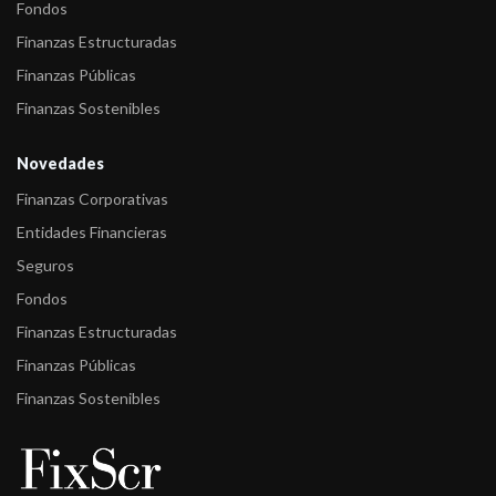
Fondos
-
FIX subió a B(arg) desde CC(arg) la calificación de Emisor de
Largo Plazo d ...
Finanzas Estructuradas
Finanzas Públicas
Finanzas Sostenibles
Novedades
Finanzas Corporativas
Entidades Financieras
Seguros
Fondos
Finanzas Estructuradas
Finanzas Públicas
Finanzas Sostenibles