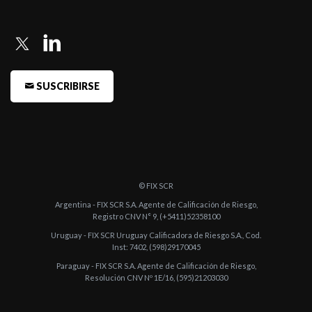
SUSCRIBIRSE
© FIX SCR
Argentina - FIX SCR S.A. Agente de Calificación de Riesgo,
Registro CNV N° 9, (+5411)52358100
Uruguay - FIX SCR Uruguay Calificadora de Riesgo S.A., Cod.
Inst: 7402, (598)29170045
Paraguay - FIX SCR S.A. Agente de Calificación de Riesgo,
Resolución CNV Nº 1E/16, (595)21203030