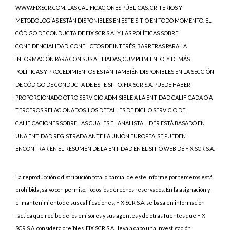
WWW.FIXSCR.COM. LAS CALIFICACIONES PÚBLICAS, CRITERIOS Y
METODOLOGÍAS ESTÁN DISPONIBLES EN ESTE SITIO EN TODO MOMENTO. EL
CÓDIGO DE CONDUCTA DE FIX SCR S.A., Y LAS POLÍTICAS SOBRE
CONFIDENCIALIDAD, CONFLICTOS DE INTERÉS, BARRERAS PARA LA
INFORMACIÓN PARA CON SUS AFILIADAS, CUMPLIMIENTO, Y DEMÁS
POLÍTICAS Y PROCEDIMIENTOS ESTÁN TAMBIÉN DISPONIBLES EN LA SECCIÓN
DE CÓDIGO DE CONDUCTA DE ESTE SITIO. FIX SCR S.A. PUEDE HABER
PROPORCIONADO OTRO SERVICIO ADMISIBLE A LA ENTIDAD CALIFICADA O A
TERCEROS RELACIONADOS. LOS DETALLES DE DICHO SERVICIO DE
CALIFICACIONES SOBRE LAS CUALES EL ANALISTA LIDER ESTÁ BASADO EN
UNA ENTIDAD REGISTRADA ANTE LA UNIÓN EUROPEA, SE PUEDEN
ENCONTRAR EN EL RESUMEN DE LA ENTIDAD EN EL SITIO WEB DE FIX SCR S.A.
La reproducción o distribución total o parcial de este informe por terceros está
prohibida, salvo con permiso. Todos los derechos reservados. En la asignación y
el mantenimiento de sus calificaciones, FIX SCR S.A. se basa en información
fáctica que recibe de los emisores y sus agentes y de otras fuentes que FIX
SCR S.A. considera creíbles. FIX SCR S.A. lleva a cabo una investigación