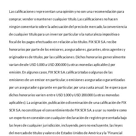
Las calificaciones representan una opinión y no son una recomendación para
comprar, vender o mantener cualquier título. Las calificaciones no hacen
ningún comentario sobre la adecuación del precio de mercado, la conveniencia
de cualquier título para un inversor particular o la naturaleza impositiva o
fiscal de los pagos efectuados en relación a los títulos. FIX SCR S.A. recibe
honorarios por parte de los emisores, aseguradores, garantes, otros agentes y
originadores de títulos, por las calificaciones. Dichos honorarios generalmente
varían desde USD 1.000 a USD 200.000 (u otras monedas aplicables) por
emisión. En algunos casos, FIX SCR S.A. calificará todas o algunas de las
emisiones de un emisor en particular, o emisiones aseguradas o garantizadas
por un asegurador o garante en particular, por una cuota anual. Se espera que
dichos honorarios varíen entre USD 1.000 y USD 200.000 (u otras monedas
aplicables). La asignación, publicación o diseminación de una calificación de FIX
SCR S.A. no constituye el consentimiento de FIX SCR S.A. a usar su nombre como
un experto en conexión con cualquier declaración de registro presentada bajo
las leyes de cualquier jurisdicción, incluyendo, pero no excluyente, las leyes
del mercado de títulos y valores de Estados Unidos de América y la “Financial