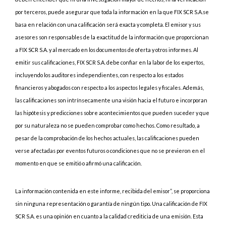
por terceros, puede asegurar que toda la información en la que FIX SCR S.A.se
basa en relación con una calificación será exacta y completa. El emisor y sus
asesores son responsables de la exactitud de la información que proporcionan
a FIX SCR S.A. y al mercado en los documentos de oferta y otros informes. Al
emitir sus calificaciones, FIX SCR S.A. debe confiar en la labor de los expertos,
incluyendo los auditores independientes, con respecto a los estados
financieros y abogados con respecto a los aspectos legales y fiscales. Además,
las calificaciones son intrínsecamente una visión hacia el futuro e incorporan
las hipótesis y predicciones sobre acontecimientos que pueden suceder y que
por su naturaleza no se pueden comprobar como hechos. Como resultado, a
pesar de la comprobación de los hechos actuales, las calificaciones pueden
verse afectadas por eventos futuros o condiciones que no se previeron en el
momento en que se emitió o afirmó una calificación.
La información contenida en este informe, recibida del emisor”, se proporciona
sin ninguna representación o garantía de ningún tipo. Una calificación de FIX
SCR S.A. es una opinión en cuanto a la calidad crediticia de una emisión. Esta