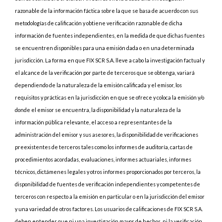
razonable de la información fáctica sobre la que se basa de acuerdo con sus
metodologías de calificación y obtiene verificación razonable de dicha
información de fuentes independientes, en la medida de que dichas fuentes
se encuentren disponibles para una emisión dada o en una determinada
jurisdicción. La forma en que FIX SCR S.A. lleve a cabo la investigación factual y
el alcance de la verificación por parte de terceros que se obtenga, variará
dependiendo de la naturaleza de la emisión calificada y el emisor, los
requisitos y prácticas en la jurisdicción en que se ofrece y coloca la emisión y/o
donde el emisor se encuentra, la disponibilidad y la naturaleza de la
información pública relevante, el acceso a representantes de la
administración del emisor y sus asesores, la disponibilidad de verificaciones
preexistentes de terceros tales como los informes de auditoría, cartas de
procedimientos acordadas, evaluaciones, informes actuariales, informes
técnicos, dictámenes legales y otros informes proporcionados por terceros, la
disponibilidad de fuentes de verificación independientes y competentes de
terceros con respecto a la emisión en particular o en la jurisdicción del emisor
y una variedad de otros factores. Los usuarios de calificaciones de FIX SCR S.A.
deben entender que ni una investigación mayor de hechos, ni la verificación