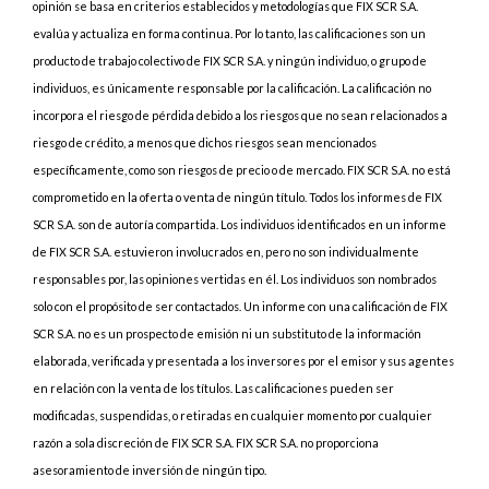
opinión se basa en criterios establecidos y metodologías que FIX SCR S.A.
evalúa y actualiza en forma continua. Por lo tanto, las calificaciones son un
producto de trabajo colectivo de FIX SCR S.A. y ningún individuo, o grupo de
individuos, es únicamente responsable por la calificación. La calificación no
incorpora el riesgo de pérdida debido a los riesgos que no sean relacionados a
riesgo de crédito, a menos que dichos riesgos sean mencionados
específicamente, como son riesgos de precio o de mercado. FIX SCR S.A. no está
comprometido en la oferta o venta de ningún título. Todos los informes de FIX
SCR S.A. son de autoría compartida. Los individuos identificados en un informe
de FIX SCR S.A. estuvieron involucrados en, pero no son individualmente
responsables por, las opiniones vertidas en él. Los individuos son nombrados
solo con el propósito de ser contactados. Un informe con una calificación de FIX
SCR S.A. no es un prospecto de emisión ni un substituto de la información
elaborada, verificada y presentada a los inversores por el emisor y sus agentes
en relación con la venta de los títulos. Las calificaciones pueden ser
modificadas, suspendidas, o retiradas en cualquier momento por cualquier
razón a sola discreción de FIX SCR S.A. FIX SCR S.A. no proporciona
asesoramiento de inversión de ningún tipo.