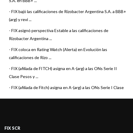
S.A. en BBB+ ...
-
FIX bajó las calificaciones de Rizobacter Argentina S.A. a BBB+
(arg) y revi ...
-
FIX asignó perspectiva Estable a las calificaciones de
Rizobacter Argentina ...
-
FIX coloca en Rating Watch (Alerta) en Evolución las
calificaciones de Rizo ...
-
FIX (afiliada de FITCH) asigna en A-(arg) a las ONs Serie II
Clase Pesos y ...
-
FIX (afiliada de Fitch) asigna en A-(arg) a las ONs Serie I Clase
Pesos y D ...
-
FIX (afiliada de Fitch) confirmó en A-(arg) a las ON de
Rizobacter
-
Fitch confirmó en A-(arg) a las ON de Rizobacter
FIX SCR