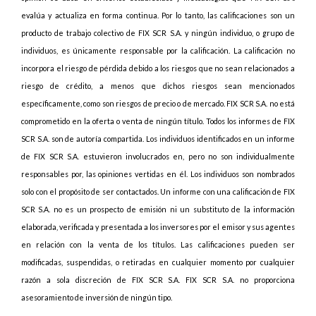
evalúa y actualiza en forma continua. Por lo tanto, las calificaciones son un
producto de trabajo colectivo de FIX SCR S.A. y ningún individuo, o grupo de
individuos, es únicamente responsable por la calificación. La calificación no
incorpora el riesgo de pérdida debido a los riesgos que no sean relacionados a
riesgo de crédito, a menos que dichos riesgos sean mencionados
específicamente, como son riesgos de precio o de mercado. FIX SCR S.A. no está
comprometido en la oferta o venta de ningún título. Todos los informes de FIX
SCR S.A. son de autoría compartida. Los individuos identificados en un informe
de FIX SCR S.A. estuvieron involucrados en, pero no son individualmente
responsables por, las opiniones vertidas en él. Los individuos son nombrados
solo con el propósito de ser contactados. Un informe con una calificación de FIX
SCR S.A. no es un prospecto de emisión ni un substituto de la información
elaborada, verificada y presentada a los inversores por el emisor y sus agentes
en relación con la venta de los títulos. Las calificaciones pueden ser
modificadas, suspendidas, o retiradas en cualquier momento por cualquier
razón a sola discreción de FIX SCR S.A. FIX SCR S.A. no proporciona
asesoramiento de inversión de ningún tipo.