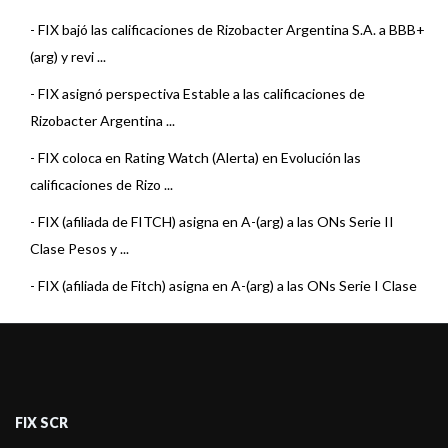
-
FIX bajó las calificaciones de Rizobacter Argentina S.A. a BBB+
(arg) y revi ...
-
FIX asignó perspectiva Estable a las calificaciones de
Rizobacter Argentina ...
-
FIX coloca en Rating Watch (Alerta) en Evolución las
calificaciones de Rizo ...
-
FIX (afiliada de FITCH) asigna en A-(arg) a las ONs Serie II
Clase Pesos y ...
-
FIX (afiliada de Fitch) asigna en A-(arg) a las ONs Serie I Clase
Pesos y D ...
-
FIX (afiliada de Fitch) confirmó en A-(arg) a las ON de
Rizobacter
-
Fitch confirmó en A-(arg) a las ON de Rizobacter
FIX SCR