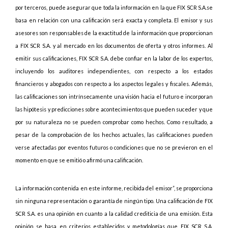
por terceros, puede asegurar que toda la información en la que FIX SCR S.A.se
basa en relación con una calificación será exacta y completa. El emisor y sus
asesores son responsables de la exactitud de la información que proporcionan
a FIX SCR S.A. y al mercado en los documentos de oferta y otros informes. Al
emitir sus calificaciones, FIX SCR S.A. debe confiar en la labor de los expertos,
incluyendo los auditores independientes, con respecto a los estados
financieros y abogados con respecto a los aspectos legales y fiscales. Además,
las calificaciones son intrínsecamente una visión hacia el futuro e incorporan
las hipótesis y predicciones sobre acontecimientos que pueden suceder y que
por su naturaleza no se pueden comprobar como hechos. Como resultado, a
pesar de la comprobación de los hechos actuales, las calificaciones pueden
verse afectadas por eventos futuros o condiciones que no se previeron en el
momento en que se emitió o afirmó una calificación.
La información contenida en este informe, recibida del emisor”, se proporciona
sin ninguna representación o garantía de ningún tipo. Una calificación de FIX
SCR S.A. es una opinión en cuanto a la calidad crediticia de una emisión. Esta
opinión se basa en criterios establecidos y metodologías que FIX SCR S.A.