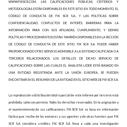
WWW.FIXSCR.COM. LAS CALIFICACIONES PÚBLICAS, CRITERIOS Y
METODOLOGÍAS ESTÁN DISPONIBLES EN ESTE SITIO EN TODO MOMENTO. EL
CÓDIGO DE CONDUCTA DE FIX SCR S.A., Y LAS POLÍTICAS SOBRE
CONFIDENCIALIDAD, CONFLICTOS DE INTERÉS, BARRERAS PARA LA
INFORMACIÓN PARA CON SUS AFILIADAS, CUMPLIMIENTO, Y DEMÁS
POLÍTICAS Y PROCEDIMIENTOS ESTÁN TAMBIÉN DISPONIBLES EN LA SECCIÓN
DE CÓDIGO DE CONDUCTA DE ESTE SITIO. FIX SCR S.A. PUEDE HABER
PROPORCIONADO OTRO SERVICIO ADMISIBLE A LA ENTIDAD CALIFICADA O A
TERCEROS RELACIONADOS. LOS DETALLES DE DICHO SERVICIO DE
CALIFICACIONES SOBRE LAS CUALES EL ANALISTA LIDER ESTÁ BASADO EN
UNA ENTIDAD REGISTRADA ANTE LA UNIÓN EUROPEA, SE PUEDEN
ENCONTRAR EN EL RESUMEN DE LA ENTIDAD EN EL SITIO WEB DE FIX SCR S.A.
La reproducción o distribución total o parcial de este informe por terceros está
prohibida, salvo con permiso. Todos los derechos reservados. En la asignación y
el mantenimiento de sus calificaciones, FIX SCR S.A. se basa en información
fáctica que recibe de los emisores y sus agentes y de otras fuentes que FIX
SCR S.A. considera creíbles. FIX SCR S.A. lleva a cabo una investigación