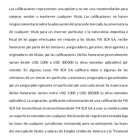
Las calificaciones representan una opinión y no son una recomendación para
comprar, vender o mantener cualquier título. Las calificaciones no hacen
ningún comentario sobre la adecuación del precio de mercado, la conveniencia
de cualquier título para un inversor particular o la naturaleza impositiva o
fiscal de los pagos efectuados en relación a los títulos. FIX SCR S.A. recibe
honorarios por parte de los emisores, aseguradores, garantes, otros agentes y
originadores de títulos, por las calificaciones. Dichos honorarios generalmente
varían desde USD 1.000 a USD 200.000 (u otras monedas aplicables) por
emisión. En algunos casos, FIX SCR S.A. calificará todas o algunas de las
emisiones de un emisor en particular, o emisiones aseguradas o garantizadas
por un asegurador o garante en particular, por una cuota anual. Se espera que
dichos honorarios varíen entre USD 1.000 y USD 200.000 (u otras monedas
aplicables). La asignación, publicación o diseminación de una calificación de FIX
SCR S.A. no constituye el consentimiento de FIX SCR S.A. a usar su nombre como
un experto en conexión con cualquier declaración de registro presentada bajo
las leyes de cualquier jurisdicción, incluyendo, pero no excluyente, las leyes
del mercado de títulos y valores de Estados Unidos de América y la “Financial