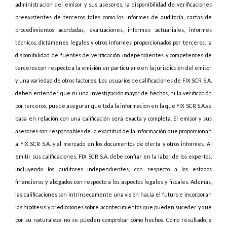
administración del emisor y sus asesores, la disponibilidad de verificaciones
preexistentes de terceros tales como los informes de auditoría, cartas de
procedimientos acordadas, evaluaciones, informes actuariales, informes
técnicos, dictámenes legales y otros informes proporcionados por terceros, la
disponibilidad de fuentes de verificación independientes y competentes de
terceros con respecto a la emisión en particular o en la jurisdicción del emisor
y una variedad de otros factores. Los usuarios de calificaciones de FIX SCR S.A.
deben entender que ni una investigación mayor de hechos, ni la verificación
por terceros, puede asegurar que toda la información en la que FIX SCR S.A.se
basa en relación con una calificación será exacta y completa. El emisor y sus
asesores son responsables de la exactitud de la información que proporcionan
a FIX SCR S.A. y al mercado en los documentos de oferta y otros informes. Al
emitir sus calificaciones, FIX SCR S.A. debe confiar en la labor de los expertos,
incluyendo los auditores independientes, con respecto a los estados
financieros y abogados con respecto a los aspectos legales y fiscales. Además,
las calificaciones son intrínsecamente una visión hacia el futuro e incorporan
las hipótesis y predicciones sobre acontecimientos que pueden suceder y que
por su naturaleza no se pueden comprobar como hechos. Como resultado, a