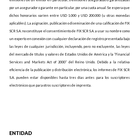
por un asegurador o garante en particular, por una cuota anual. Se espera que
dichos honorarios varíen entre USD 1.000 y USD 200.000 (u otras monedas
aplicables). La asignación, publicación o diseminación de una calificación de FIX
SCR S.A. no constituye el consentimiento de FIX SCR S.A. a usar su nombre como
un experto en conexión con cualquier declaración de registro presentada bajo
las leyes de cualquier jurisdicción, incluyendo, pero no excluyente, las leyes
del mercado de títulos y valores de Estados Unidos de América y la “Financial
Services and Markets Act of 2000” del Reino Unido. Debido a la relativa
eficiencia de la publicación y distribución electrónica, los informes de FIX SCR
S.A. pueden estar disponibles hasta tres días antes para los suscriptores
electrónicos que para otros suscriptores de imprenta.
ENTIDAD