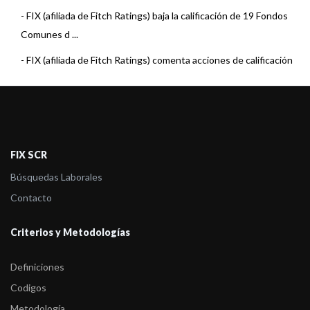
-
FIX (afiliada de Fitch Ratings) baja la calificación de 19 Fondos
Comunes d ...
-
FIX (afiliada de Fitch Ratings) comenta acciones de calificación
sobre 14 F ...
-
FIX (afiliada de Fitch Ratings) baja la calificación de 6 Fondos de
Renta F ...
-
FIX (afiliada de Fitch Ratings) subió la calificación del Fondo
FIX SCR
Optimum Ren ...
Búsquedas Laborales
-
FIX (afiliada de Fitch Ratings) comenta acciones de calificación
Contacto
sobre 15 F ...
Criterios y Metodologías
-
FIX (afiliada de Fitch Ratings) subió las calificaciones de 34
Fondos de Re ...
Definiciones
-
FIX (afiliada de Fitch Ratings) comenta acciones de calificación
Codigos
sobre 19 F ...
Metodología