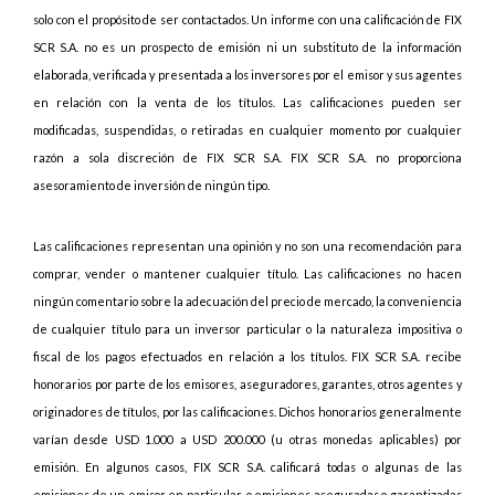
solo con el propósito de ser contactados. Un informe con una calificación de FIX
SCR S.A. no es un prospecto de emisión ni un substituto de la información
elaborada, verificada y presentada a los inversores por el emisor y sus agentes
en relación con la venta de los títulos. Las calificaciones pueden ser
modificadas, suspendidas, o retiradas en cualquier momento por cualquier
razón a sola discreción de FIX SCR S.A. FIX SCR S.A. no proporciona
asesoramiento de inversión de ningún tipo.
Las calificaciones representan una opinión y no son una recomendación para
comprar, vender o mantener cualquier título. Las calificaciones no hacen
ningún comentario sobre la adecuación del precio de mercado, la conveniencia
de cualquier título para un inversor particular o la naturaleza impositiva o
fiscal de los pagos efectuados en relación a los títulos. FIX SCR S.A. recibe
honorarios por parte de los emisores, aseguradores, garantes, otros agentes y
originadores de títulos, por las calificaciones. Dichos honorarios generalmente
varían desde USD 1.000 a USD 200.000 (u otras monedas aplicables) por
emisión. En algunos casos, FIX SCR S.A. calificará todas o algunas de las
emisiones de un emisor en particular, o emisiones aseguradas o garantizadas