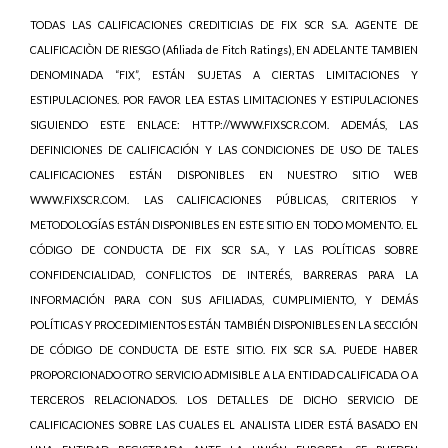
TODAS LAS CALIFICACIONES CREDITICIAS DE FIX SCR S.A. AGENTE DE
CALIFICACIÒN DE RIESGO (Afiliada de Fitch Ratings), EN ADELANTE TAMBIEN
DENOMINADA “FIX”, ESTÁN SUJETAS A CIERTAS LIMITACIONES Y
ESTIPULACIONES. POR FAVOR LEA ESTAS LIMITACIONES Y ESTIPULACIONES
SIGUIENDO ESTE ENLACE: HTTP://WWW.FIXSCR.COM. ADEMÁS, LAS
DEFINICIONES DE CALIFICACIÓN Y LAS CONDICIONES DE USO DE TALES
CALIFICACIONES ESTÁN DISPONIBLES EN NUESTRO SITIO WEB
WWW.FIXSCR.COM. LAS CALIFICACIONES PÚBLICAS, CRITERIOS Y
METODOLOGÍAS ESTÁN DISPONIBLES EN ESTE SITIO EN TODO MOMENTO. EL
CÓDIGO DE CONDUCTA DE FIX SCR S.A., Y LAS POLÍTICAS SOBRE
CONFIDENCIALIDAD, CONFLICTOS DE INTERÉS, BARRERAS PARA LA
INFORMACIÓN PARA CON SUS AFILIADAS, CUMPLIMIENTO, Y DEMÁS
POLÍTICAS Y PROCEDIMIENTOS ESTÁN TAMBIÉN DISPONIBLES EN LA SECCIÓN
DE CÓDIGO DE CONDUCTA DE ESTE SITIO. FIX SCR S.A. PUEDE HABER
PROPORCIONADO OTRO SERVICIO ADMISIBLE A LA ENTIDAD CALIFICADA O A
TERCEROS RELACIONADOS. LOS DETALLES DE DICHO SERVICIO DE
CALIFICACIONES SOBRE LAS CUALES EL ANALISTA LIDER ESTÁ BASADO EN