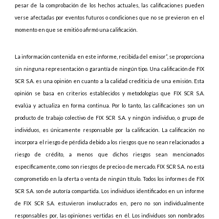
pesar de la comprobación de los hechos actuales, las calificaciones pueden
verse afectadas por eventos futuros o condiciones que no se previeron en el
momento en que se emitió o afirmó una calificación.
La información contenida en este informe, recibida del emisor”, se proporciona
sin ninguna representación o garantía de ningún tipo. Una calificación de FIX
SCR S.A. es una opinión en cuanto a la calidad crediticia de una emisión. Esta
opinión se basa en criterios establecidos y metodologías que FIX SCR S.A.
evalúa y actualiza en forma continua. Por lo tanto, las calificaciones son un
producto de trabajo colectivo de FIX SCR S.A. y ningún individuo, o grupo de
individuos, es únicamente responsable por la calificación. La calificación no
incorpora el riesgo de pérdida debido a los riesgos que no sean relacionados a
riesgo de crédito, a menos que dichos riesgos sean mencionados
específicamente, como son riesgos de precio o de mercado. FIX SCR S.A. no está
comprometido en la oferta o venta de ningún título. Todos los informes de FIX
SCR S.A. son de autoría compartida. Los individuos identificados en un informe
de FIX SCR S.A. estuvieron involucrados en, pero no son individualmente
responsables por, las opiniones vertidas en él. Los individuos son nombrados