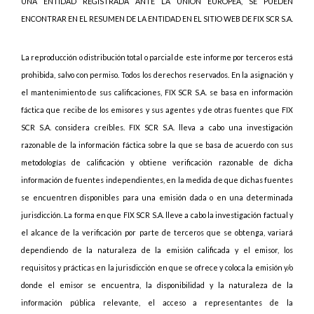
UNA ENTIDAD REGISTRADA ANTE LA UNIÓN EUROPEA, SE PUEDEN
ENCONTRAR EN EL RESUMEN DE LA ENTIDAD EN EL SITIO WEB DE FIX SCR S.A.
La reproducción o distribución total o parcial de este informe por terceros está
prohibida, salvo con permiso. Todos los derechos reservados. En la asignación y
el mantenimiento de sus calificaciones, FIX SCR S.A. se basa en información
fáctica que recibe de los emisores y sus agentes y de otras fuentes que FIX
SCR S.A. considera creíbles. FIX SCR S.A. lleva a cabo una investigación
razonable de la información fáctica sobre la que se basa de acuerdo con sus
metodologías de calificación y obtiene verificación razonable de dicha
información de fuentes independientes, en la medida de que dichas fuentes
se encuentren disponibles para una emisión dada o en una determinada
jurisdicción. La forma en que FIX SCR S.A. lleve a cabo la investigación factual y
el alcance de la verificación por parte de terceros que se obtenga, variará
dependiendo de la naturaleza de la emisión calificada y el emisor, los
requisitos y prácticas en la jurisdicción en que se ofrece y coloca la emisión y/o
donde el emisor se encuentra, la disponibilidad y la naturaleza de la
información pública relevante, el acceso a representantes de la