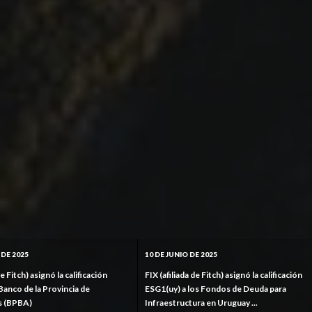
10 DE JUNIO DE 2025
19 DE MAY
calificación
FIX (afiliada de Fitch) asignó la calificación
FIX (afilia
cia de
ESG1(uy) a los Fondos de Deuda para
calificaci
Infraestructura en Uruguay ...
S.R.L.