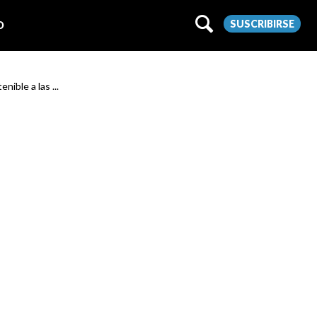
SUSCRIBIRSE
O
nible a las ...