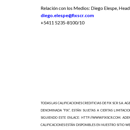
Relación con los Medios: Diego Elespe, Head
diego.elespe@fixscr.com
+5411 5235-8100/10
TODAS LAS CALIFICACIONES CREDITICIAS DE FIX SCR S.A. AGE
DENOMINADA “FIX”, ESTÁN SUJETAS A CIERTAS LIMITACIO
SIGUIENDO ESTE ENLACE: HTTP://WWW.FIXSCR.COM. ADEM
CALIFICACIONES ESTÁN DISPONIBLES EN NUESTRO SITIO W