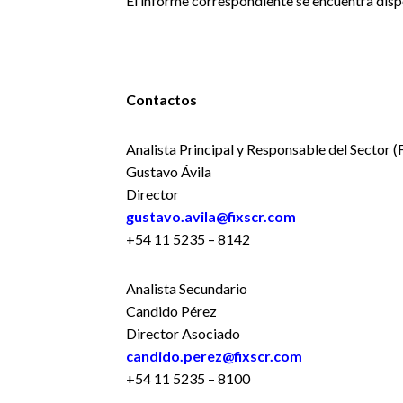
El informe correspondiente se encuentra disp
Contactos
Analista Principal y Responsable del Sector (
Gustavo Ávila
Director
gustavo.avila@fixscr.com
+54 11 5235 – 8142
Analista Secundario
Candido Pérez
Director Asociado
candido.perez@fixscr.com
+54 11 5235 – 8100