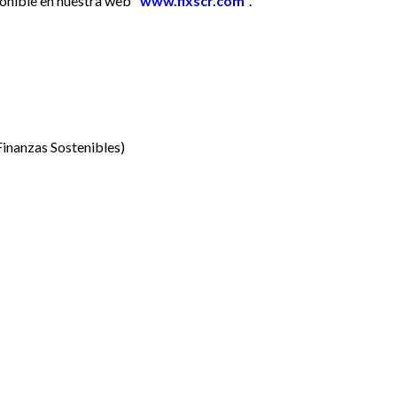
onible en nuestra web "
www.fixscr.com
".
Finanzas Sostenibles)