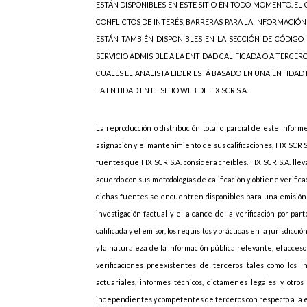
ESTÁN DISPONIBLES EN ESTE SITIO EN TODO MOMENTO. EL C
CONFLICTOS DE INTERÉS, BARRERAS PARA LA INFORMACIÓN
ESTÁN TAMBIÉN DISPONIBLES EN LA SECCIÓN DE CÓDIGO 
SERVICIO ADMISIBLE A LA ENTIDAD CALIFICADA O A TERCER
CUALES EL ANALISTA LIDER ESTÁ BASADO EN UNA ENTIDAD
LA ENTIDAD EN EL SITIO WEB DE FIX SCR S.A.
La reproducción o distribución total o parcial de este inform
asignación y el mantenimiento de sus calificaciones, FIX SCR 
fuentes que FIX SCR S.A. considera creíbles. FIX SCR S.A. lle
acuerdo con sus metodologías de calificación y obtiene verif
dichas fuentes se encuentren disponibles para una emisión d
investigación factual y el alcance de la verificación por p
calificada y el emisor, los requisitos y prácticas en la jurisdicc
y la naturaleza de la información pública relevante, el acces
verificaciones preexistentes de terceros tales como los i
actuariales, informes técnicos, dictámenes legales y otros 
independientes y competentes de terceros con respecto a la emi