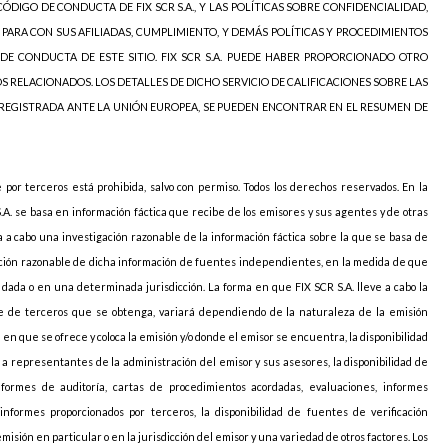
ÓDIGO DE CONDUCTA DE FIX SCR S.A., Y LAS POLÍTICAS SOBRE CONFIDENCIALIDAD,
 PARA CON SUS AFILIADAS, CUMPLIMIENTO, Y DEMÁS POLÍTICAS Y PROCEDIMIENTOS
DE CONDUCTA DE ESTE SITIO. FIX SCR S.A. PUEDE HABER PROPORCIONADO OTRO
OS RELACIONADOS. LOS DETALLES DE DICHO SERVICIO DE CALIFICACIONES SOBRE LAS
 REGISTRADA ANTE LA UNIÓN EUROPEA, SE PUEDEN ENCONTRAR EN EL RESUMEN DE
e por terceros está prohibida, salvo con permiso. Todos los derechos reservados. En la
S.A. se basa en información fáctica que recibe de los emisores y sus agentes y de otras
va a cabo una investigación razonable de la información fáctica sobre la que se basa de
icación razonable de dicha información de fuentes independientes, en la medida de que
ada o en una determinada jurisdicción. La forma en que FIX SCR S.A. lleve a cabo la
arte de terceros que se obtenga, variará dependiendo de la naturaleza de la emisión
ión en que se ofrece y coloca la emisión y/o donde el emisor se encuentra, la disponibilidad
o a representantes de la administración del emisor y sus asesores, la disponibilidad de
nformes de auditoría, cartas de procedimientos acordadas, evaluaciones, informes
informes proporcionados por terceros, la disponibilidad de fuentes de verificación
sión en particular o en la jurisdicción del emisor y una variedad de otros factores. Los