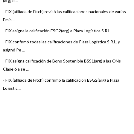
(arg) d ...
-
FIX (afiliada de Fitch) revisó las calificaciones nacionales de varios
Emis ...
-
FIX asigna la calificación ESG2(arg) a Plaza Logística S.R.L.
-
FIX confirmó todas las calificaciones de Plaza Logística S.R.L. y
asignó Pe ...
-
FIX asigna calificación de Bono Sostenible BSS1(arg) a las ONs
Clase 6 a se ...
-
FIX (afiliada de Fitch) confirmó la calificación ESG2(arg) a Plaza
Logístic ...
-
FIX (afiliada de Fitch) asigna la Segunda Opinión (SPO) Alineado
FUERTE al ...
-
FIX subió a AA(arg) la calificación de emisor de largo plazo y a A1+
(arg) l ...