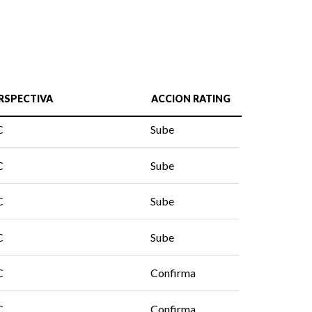
RSPECTIVA
ACCION RATING
C
Sube
C
Sube
C
Sube
C
Sube
C
Confirma
C
Confirma