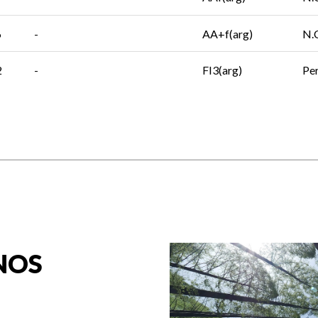
6
-
AA+f(arg)
N.
2
-
FI3(arg)
Per
NOS