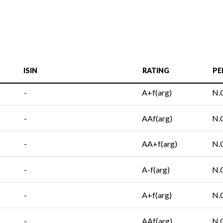
ISIN
RATING
PE
-
A+f(arg)
N.
-
AAf(arg)
N.
-
AA+f(arg)
N.
-
A-f(arg)
N.
-
A+f(arg)
N.
-
AAf(arg)
N.