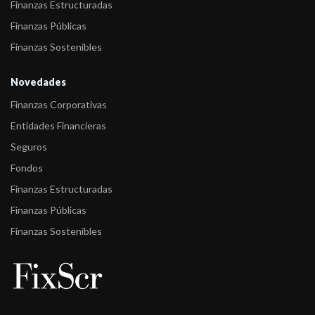
Finanzas Estructuradas
-
FIX revisó las calificaciones del portafolio de Provincias
Finanzas Públicas
Argentinas
Finanzas Sostenibles
Novedades
Finanzas Corporativas
Entidades Financieras
Seguros
Fondos
Finanzas Estructuradas
Finanzas Públicas
Finanzas Sostenibles