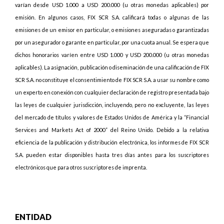
varían desde USD 1.000 a USD 200.000 (u otras monedas aplicables) por
emisión. En algunos casos, FIX SCR S.A. calificará todas o algunas de las
emisiones de un emisor en particular, o emisiones aseguradas o garantizadas
por un asegurador o garante en particular, por una cuota anual. Se espera que
dichos honorarios varíen entre USD 1.000 y USD 200.000 (u otras monedas
aplicables). La asignación, publicación o diseminación de una calificación de FIX
SCR S.A. no constituye el consentimiento de FIX SCR S.A. a usar su nombre como
un experto en conexión con cualquier declaración de registro presentada bajo
las leyes de cualquier jurisdicción, incluyendo, pero no excluyente, las leyes
del mercado de títulos y valores de Estados Unidos de América y la “Financial
Services and Markets Act of 2000” del Reino Unido. Debido a la relativa
eficiencia de la publicación y distribución electrónica, los informes de FIX SCR
S.A. pueden estar disponibles hasta tres días antes para los suscriptores
electrónicos que para otros suscriptores de imprenta.
ENTIDAD