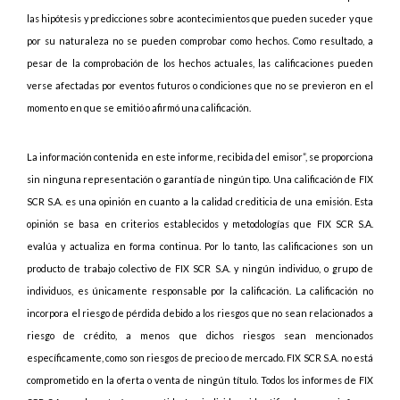
las hipótesis y predicciones sobre acontecimientos que pueden suceder y que
por su naturaleza no se pueden comprobar como hechos. Como resultado, a
pesar de la comprobación de los hechos actuales, las calificaciones pueden
verse afectadas por eventos futuros o condiciones que no se previeron en el
momento en que se emitió o afirmó una calificación.
La información contenida en este informe, recibida del emisor”, se proporciona
sin ninguna representación o garantía de ningún tipo. Una calificación de FIX
SCR S.A. es una opinión en cuanto a la calidad crediticia de una emisión. Esta
opinión se basa en criterios establecidos y metodologías que FIX SCR S.A.
evalúa y actualiza en forma continua. Por lo tanto, las calificaciones son un
producto de trabajo colectivo de FIX SCR S.A. y ningún individuo, o grupo de
individuos, es únicamente responsable por la calificación. La calificación no
incorpora el riesgo de pérdida debido a los riesgos que no sean relacionados a
riesgo de crédito, a menos que dichos riesgos sean mencionados
específicamente, como son riesgos de precio o de mercado. FIX SCR S.A. no está
comprometido en la oferta o venta de ningún título. Todos los informes de FIX