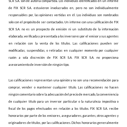
SCR S.A. son de autoría compartida. Los individuos identificados en un informe
de FIX SCR S.A. estuvieron involucrados en, pero no son individualmente
responsables por, las opiniones vertidas en él. Los individuos son nombrados
solo con el propósito de ser contactados. Un informe con una calificación de FIX
SCR S.A. no es un prospecto de emisión ni un substituto de la información
elaborada, verificada y presentada a los inversores por el emisor y sus agentes
en relación con la venta de los títulos. Las calificaciones pueden ser
modificadas, suspendidas, o retiradas en cualquier momento por cualquier
razón a sola discreción de FIX SCR S.A. FIX SCR S.A. no proporciona
asesoramiento de inversión de ningún tipo.
Las calificaciones representan una opinión y no son una recomendación para
comprar, vender o mantener cualquier título. Las calificaciones no hacen
ningún comentario sobre la adecuación del precio de mercado, la conveniencia
de cualquier título para un inversor particular o la naturaleza impositiva o
fiscal de los pagos efectuados en relación a los títulos. FIX SCR S.A. recibe
honorarios por parte de los emisores, aseguradores, garantes, otros agentes y
originadores de títulos, por las calificaciones. Dichos honorarios generalmente