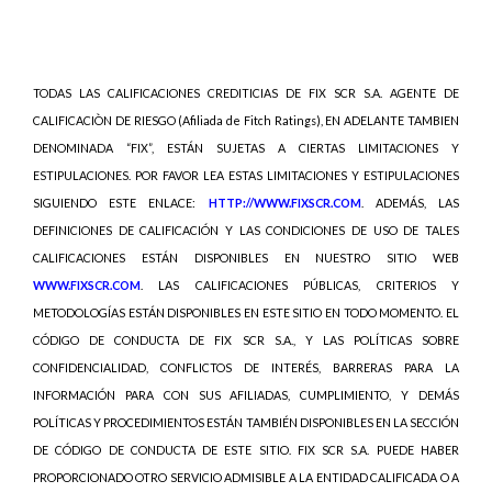
TODAS LAS CALIFICACIONES CREDITICIAS DE FIX SCR S.A. AGENTE DE
CALIFICACIÒN DE RIESGO (Afiliada de Fitch Ratings), EN ADELANTE TAMBIEN
DENOMINADA “FIX”, ESTÁN SUJETAS A CIERTAS LIMITACIONES Y
ESTIPULACIONES. POR FAVOR LEA ESTAS LIMITACIONES Y ESTIPULACIONES
SIGUIENDO ESTE ENLACE:
HTTP://WWW.FIXSCR.COM
. ADEMÁS, LAS
DEFINICIONES DE CALIFICACIÓN Y LAS CONDICIONES DE USO DE TALES
CALIFICACIONES ESTÁN DISPONIBLES EN NUESTRO SITIO WEB
WWW.FIXSCR.COM
. LAS CALIFICACIONES PÚBLICAS, CRITERIOS Y
METODOLOGÍAS ESTÁN DISPONIBLES EN ESTE SITIO EN TODO MOMENTO. EL
CÓDIGO DE CONDUCTA DE FIX SCR S.A., Y LAS POLÍTICAS SOBRE
CONFIDENCIALIDAD, CONFLICTOS DE INTERÉS, BARRERAS PARA LA
INFORMACIÓN PARA CON SUS AFILIADAS, CUMPLIMIENTO, Y DEMÁS
POLÍTICAS Y PROCEDIMIENTOS ESTÁN TAMBIÉN DISPONIBLES EN LA SECCIÓN
DE CÓDIGO DE CONDUCTA DE ESTE SITIO. FIX SCR S.A. PUEDE HABER
PROPORCIONADO OTRO SERVICIO ADMISIBLE A LA ENTIDAD CALIFICADA O A