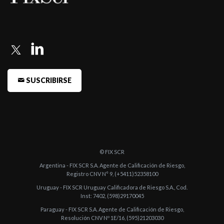
-
Fitch Argentina confirma la categoría A2(arg) para el
Endeudamiento de Cort ...
-
Fitch confirma en A2(arg) la calificación de Endeudamiento de
Corto Plazo d ...
-
Fitch sube a A2(arg) la calificación de Endeudamiento de Corto
SUSCRIBIRSE
Plazo de Ban ...
-
Fitch confirma en A3(arg) la calificación de Endeudamiento de
Corto Plazo d ...
-
Fitch confirma en "A3(arg)" la calificación de Endeudamiento de
Corto Plazo ...
© FIX SCR
-
Fitch confirma en "A3(arg)" la calificación de Endeudamiento de
Argentina - FIX SCR S.A. Agente de Calificación de Riesgo,
Registro CNV N° 9, (+5411)52358100
Corto P ...
Uruguay - FIX SCR Uruguay Calificadora de Riesgo S.A., Cod.
Inst: 7402, (598)29170045
-
Fitch confirma en "A3(arg)" la calificación de Endeudamiento de
Paraguay - FIX SCR S.A. Agente de Calificación de Riesgo,
Corto P ...
Resolución CNV Nº 1E/16, (595)21203030