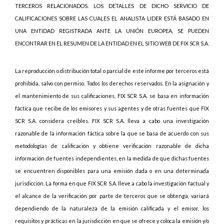
TERCEROS RELACIONADOS. LOS DETALLES DE DICHO SERVICIO DE
CALIFICACIONES SOBRE LAS CUALES EL ANALISTA LIDER ESTÁ BASADO EN
UNA ENTIDAD REGISTRADA ANTE LA UNIÓN EUROPEA, SE PUEDEN
ENCONTRAR EN EL RESUMEN DE LA ENTIDAD EN EL SITIO WEB DE FIX SCR S.A.
La reproducción o distribución total o parcial de este informe por terceros está
prohibida, salvo con permiso. Todos los derechos reservados. En la asignación y
el mantenimiento de sus calificaciones, FIX SCR S.A. se basa en información
fáctica que recibe de los emisores y sus agentes y de otras fuentes que FIX
SCR S.A. considera creíbles. FIX SCR S.A. lleva a cabo una investigación
razonable de la información fáctica sobre la que se basa de acuerdo con sus
metodologías de calificación y obtiene verificación razonable de dicha
información de fuentes independientes, en la medida de que dichas fuentes
se encuentren disponibles para una emisión dada o en una determinada
jurisdicción. La forma en que FIX SCR S.A. lleve a cabo la investigación factual y
el alcance de la verificación por parte de terceros que se obtenga, variará
dependiendo de la naturaleza de la emisión calificada y el emisor, los
requisitos y prácticas en la jurisdicción en que se ofrece y coloca la emisión y/o