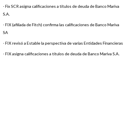
-
Fix SCR asigna calificaciones a títulos de deuda de Banco Mariva
S.A.
-
FIX (afiliada de Fitch) confirma las calificaciones de Banco Mariva
SA
-
FIX revisó a Estable la perspectiva de varias Entidades Financieras
-
FIX asigna calificaciones a títulos de deuda de Banco Mariva S.A.
-
FIX (afiliada de Fitch) asigna la calificación de VCP Serie VI de Ba ...
-
FIX (Afiliada a Fitch Ratings), asigna calificación a la Serie V de ...
-
Fitch califica en A1(arg) VCP Serie IV de Banco Mariva
-
Fitch Afirma calificaciones de Entidades Financieras
-
Fitch califica en A1(arg) VCP Serie III de Banco Mariva
-
Fitch afirma las calificaciones de Banco Mariva
-
Fitch califica en A1(arg) VCP Serie II de Banco Mariva