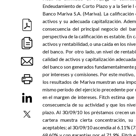
Endeudamiento de Corto Plazo y a la Serie I
Banco Mariva S.A. (Mariva). La calificación 
activos y su adecuada capitalización. Ademá
consecuencia del principal negocio del ban
perspectiva de la calificación es estable. En 
activos y rentabilidad, o una caída en los niv
del banco. Por otro lado, un nivel de renta
calidad de activos y capitalización adecuada
del banco son generados fundamentalmente po
por intereses y comisiones. Por este motivo, l
los resultados de Mariva muestran una impor
mismo período del ejercicio precedente por u
en el margen de intereses. Fitch estima que
consecuencia de su actividad y que los niv
plazo. Al 30/09/10 los préstamos crecen un 
cartera muestra cierta concentración, su 
aceptables; al 30/09/10 ascendía al 6.11% (7
68.60% y con garantías por el 71.9%. Fitch e