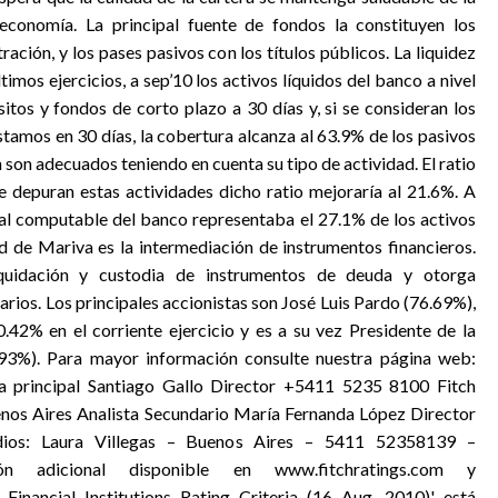
conomía. La principal fuente de fondos la constituyen los
ción, y los pases pasivos con los títulos públicos. La liquidez
imos ejercicios, a sep’10 los activos líquidos del banco a nivel
itos y fondos de corto plazo a 30 días y, si se consideran los
stamos en 30 días, la cobertura alcanza al 63.9% de los pasivos
 son adecuados teniendo en cuenta su tipo de actividad. El ratio
e depuran estas actividades dicho ratio mejoraría al 21.6%. A
nial computable del banco representaba el 27.1% de los activos
ad de Mariva es la intermediación de instrumentos financieros.
liquidación y custodia de instrumentos de deuda y otorga
rios. Los principales accionistas son José Luis Pardo (76.69%),
.42% en el corriente ejercicio y es a su vez Presidente de la
,93%). Para mayor información consulte nuestra página web:
ta principal Santiago Gallo Director +5411 5235 8100 Fitch
enos Aires Analista Secundario María Fernanda López Director
ios: Laura Villegas – Buenos Aires – 5411 52358139 –
mación adicional disponible en www.fitchratings.com y
 Financial Institutions Rating Criteria (16 Aug. 2010)' está