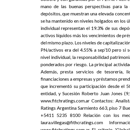
mano de las buenas perspectivas para la e
depósitos, que muestran una elevada concentra
se ha mantenido en niveles holgados en los últ
individual representan el 19.3% de sus depós
activos líquidos más los vencimientos de pré
del mismo plazo. Los niveles de capitalización
PN/activos era del 4.55% a sep’10 pero si s
nivel individual, la responsabilidad patrimo
ponderados por riesgo. La principal activid
Además, presta servicios de tesorería, 
financiaciones a empresas y préstamos prenda
que incrementó su participación desde el 50
entidad, y Sucesión Roberto Juan Jones (9
www.fitchratings.com.ar Contactos: Analis
Ratings Argentina Sarmiento 663, piso 7 Bu
+5411 5235 8100 Relación con los med
laura.villegas@fithcratings.com Infor
www.fitchratings.com.ar El criterio 'Global