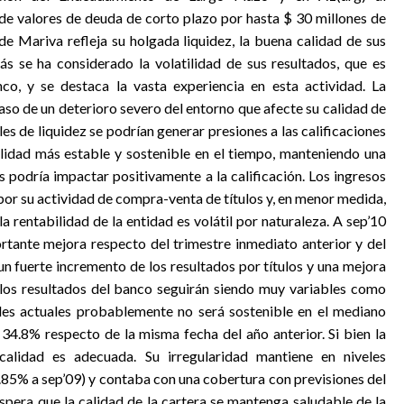
 de valores de deuda de corto plazo por hasta $ 30 millones de
de Mariva refleja su holgada liquidez, la buena calidad de sus
s se ha considerado la volatilidad de sus resultados, que es
co, y se destaca la vasta experiencia en esta actividad. La
caso de un deterioro severo del entorno que afecte su calidad de
eles de liquidez se podrían generar presiones a las calificaciones
bilidad más estable y sostenible en el tiempo, manteniendo una
s podría impactar positivamente a la calificación. Los ingresos
r su actividad de compra-venta de títulos y, en menor medida,
a rentabilidad de la entidad es volátil por naturaleza. A sep’10
tante mejora respecto del trimestre inmediato anterior y del
n fuerte incremento de los resultados por títulos y una mejora
 los resultados del banco seguirán siendo muy variables como
eles actuales probablemente no será sostenible en el mediano
34.8% respecto de la misma fecha del año anterior. Si bien la
calidad es adecuada. Su irregularidad mantiene en niveles
.85% a sep’09) y contaba con una cobertura con previsiones del
spera que la calidad de la cartera se mantenga saludable de la