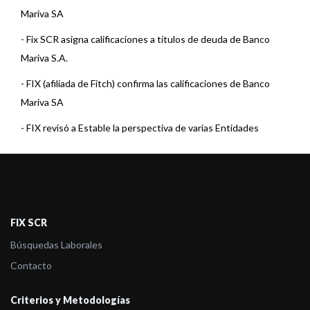
Mariva SA
-
Fix SCR asigna calificaciones a títulos de deuda de Banco
Mariva S.A.
-
FIX (afiliada de Fitch) confirma las calificaciones de Banco
Mariva SA
-
FIX revisó a Estable la perspectiva de varias Entidades
Financieras
-
FIX asigna calificaciones a títulos de deuda de Banco Mariva
S.A.
-
FIX (afiliada de Fitch) asigna la calificación de VCP Serie VI de
FIX SCR
Ba ...
Búsquedas Laborales
-
FIX (Afiliada a Fitch Ratings), asigna calificación a la Serie V de
Contacto
...
Criterios y Metodologías
-
Fitch califica en A1(arg) VCP Serie IV de Banco Mariva