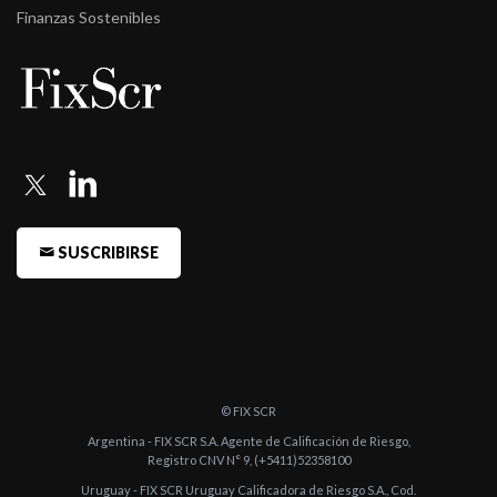
Finanzas Sostenibles
-
Fitch Argentina confirma la calificación de Banco Mariva S.A.
-
Fitch Argentina confirma la categoría A2(arg) para el
Endeudamiento de Cort ...
-
Fitch confirma en A2(arg) la calificación de Endeudamiento de
Corto Plazo d ...
-
Fitch sube a A2(arg) la calificación de Endeudamiento de Corto
Plazo de Ban ...
SUSCRIBIRSE
-
Fitch confirma en A3(arg) la calificación de Endeudamiento de
Corto Plazo d ...
-
Fitch confirma en "A3(arg)" la calificación de Endeudamiento de
Corto Plazo ...
© FIX SCR
-
Fitch confirma en "A3(arg)" la calificación de Endeudamiento de
Argentina - FIX SCR S.A. Agente de Calificación de Riesgo,
Corto P ...
Registro CNV N° 9, (+5411)52358100
Uruguay - FIX SCR Uruguay Calificadora de Riesgo S.A., Cod.