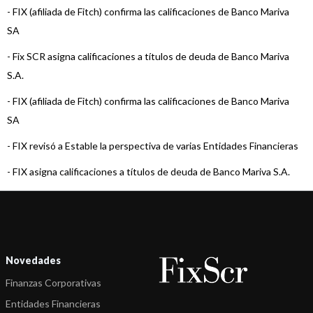
-
FIX (afiliada de Fitch) confirma las calificaciones de Banco Mariva
SA
-
Fix SCR asigna calificaciones a títulos de deuda de Banco Mariva
S.A.
-
FIX (afiliada de Fitch) confirma las calificaciones de Banco Mariva
SA
-
FIX revisó a Estable la perspectiva de varias Entidades Financieras
-
FIX asigna calificaciones a títulos de deuda de Banco Mariva S.A.
-
FIX (afiliada de Fitch) asigna la calificación de VCP Serie VI de Ba ...
-
FIX (Afiliada a Fitch Ratings), asigna calificación a la Serie V de ...
-
Fitch califica en A1(arg) VCP Serie IV de Banco Mariva
Novedades
-
Fitch Afirma calificaciones de Entidades Financieras
Finanzas Corporativas
-
Fitch califica en A1(arg) VCP Serie III de Banco Mariva
Entidades Financieras