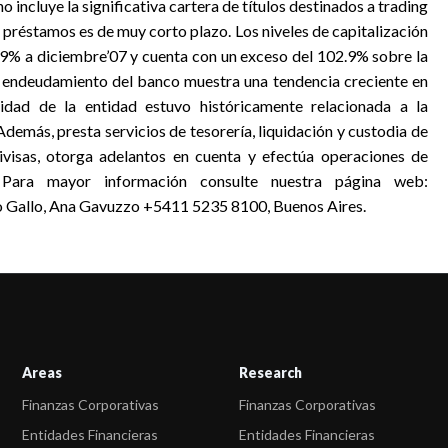
 incluye la significativa cartera de títulos destinados a trading
 préstamos es de muy corto plazo. Los niveles de capitalización
9.9% a diciembre’07 y cuenta con un exceso del 102.9% sobre la
de endeudamiento del banco muestra una tendencia creciente en
vidad de la entidad estuvo históricamente relacionada a la
demás, presta servicios de tesorería, liquidación y custodia de
visas, otorga adelantos en cuenta y efectúa operaciones de
 Para mayor información consulte nuestra página web:
o Gallo, Ana Gavuzzo +5411 5235 8100, Buenos Aires.
Areas
Research
Finanzas Corporativas
Finanzas Corporativas
Entidades Financieras
Entidades Financieras