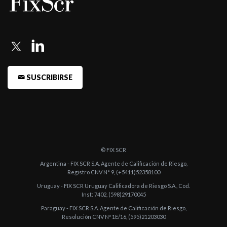
Endeudamiento de Cort ...
-
Fitch confirma en A2(arg) la calificación de Endeudamiento de
Corto Plazo d ...
-
Fitch sube a A2(arg) la calificación de Endeudamiento de Corto
Plazo de Ban ...
SUSCRIBIRSE
-
Fitch confirma en A3(arg) la calificación de Endeudamiento de
Corto Plazo d ...
-
Fitch confirma en "A3(arg)" la calificación de Endeudamiento de
Corto Plazo ...
© FIX SCR
-
Fitch confirma en "A3(arg)" la calificación de Endeudamiento de
Argentina - FIX SCR S.A. Agente de Calificación de Riesgo,
Corto P ...
Registro CNV N° 9, (+5411)52358100
Uruguay - FIX SCR Uruguay Calificadora de Riesgo S.A., Cod.
-
Fitch confirma en "A3(arg)" la calificación de Endeudamiento de
Inst: 7402, (598)29170045
Corto P ...
Paraguay - FIX SCR S.A. Agente de Calificación de Riesgo,
Resolución CNV Nº 1E/16, (595)21203030
-
Fitch confirma la calificación de Endeudamiento de Corto Plazo