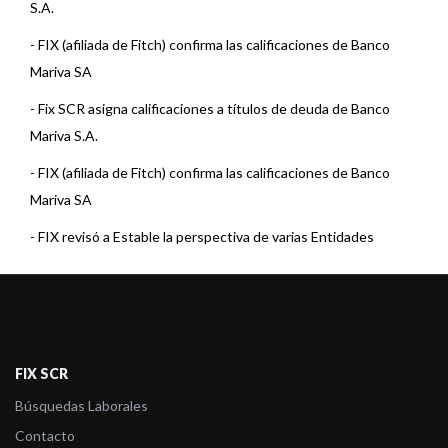
S.A.
-
FIX (afiliada de Fitch) confirma las calificaciones de Banco
Mariva SA
-
Fix SCR asigna calificaciones a títulos de deuda de Banco
Mariva S.A.
-
FIX (afiliada de Fitch) confirma las calificaciones de Banco
Mariva SA
-
FIX revisó a Estable la perspectiva de varias Entidades
Financieras
-
FIX asigna calificaciones a títulos de deuda de Banco Mariva
S.A.
-
FIX (afiliada de Fitch) asigna la calificación de VCP Serie VI de
FIX SCR
Ba ...
Búsquedas Laborales
-
FIX (Afiliada a Fitch Ratings), asigna calificación a la Serie V de
Contacto