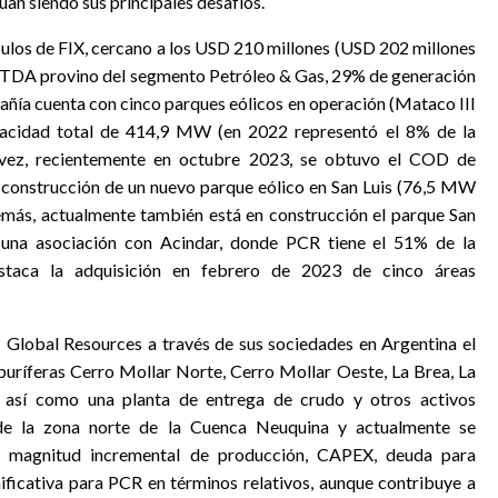
an siendo sus principales desafíos.
culos de FIX, cercano a los USD 210 millones (USD 202 millones
BITDA provino del segmento Petróleo & Gas, 29% de generación
añía cuenta con cinco parques eólicos en operación (Mataco III
acidad total de 414,9 MW (en 2022 representó el 8% de la
 vez, recientemente en octubre 2023, se obtuvo el COD de
construcción de un nuevo parque eólico en San Luis (76,5 MW
ás, actualmente también está en construcción el parque San
 una asociación con Acindar, donde PCR tiene el 51% de la
estaca la adquisición en febrero de 2023 de cinco áreas
Global Resources a través de sus sociedades en Argentina el
buríferas Cerro Mollar Norte, Cerro Mollar Oeste, La Brea, La
 así como una planta de entrega de crudo y otros activos
 de la zona norte de la Cuenca Neuquina y actualmente se
La magnitud incremental de producción, CAPEX, deuda para
nificativa para PCR en términos relativos, aunque contribuye a