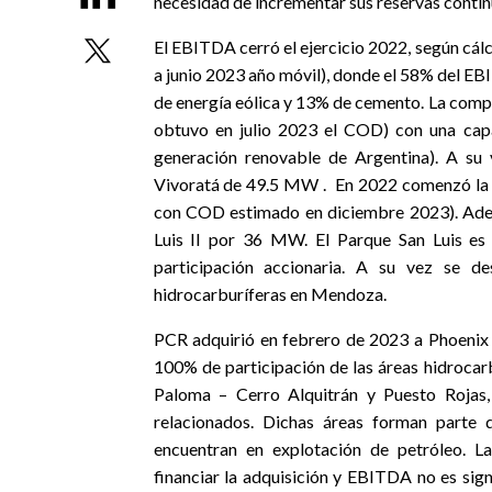
necesidad de incrementar sus reservas continú
El EBITDA cerró el ejercicio 2022, según cál
a junio 2023 año móvil), donde el 58% del E
de energía eólica y 13% de cemento. La comp
obtuvo en julio 2023 el COD) con una cap
generación renovable de Argentina). A su
Vivoratá de 49.5 MW .
En 2022 comenzó la 
con COD estimado en diciembre 2023). Adem
Luis II por 36 MW. El Parque San Luis es
participación accionaria. A su vez se d
hidrocarburíferas en Mendoza.
PCR adquirió en febrero de 2023 a Phoenix
100% de participación de las áreas hidrocar
Paloma – Cerro Alquitrán y Puesto Rojas,
relacionados. Dichas áreas forman parte
encuentran en explotación de petróleo. 
financiar la adquisición y EBITDA no es sig