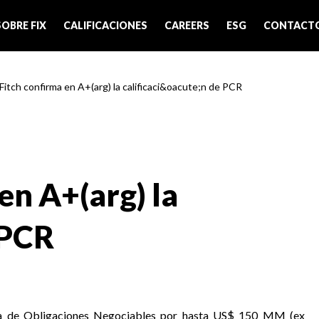
SOBRE FIX
CALIFICACIONES
CAREERS
ESG
CONTACT
 Fitch confirma en A+(arg) la calificaci&oacute;n de PCR
en A+(arg) la
 PCR
ma de Obligaciones Negociables por hasta US$ 150 MM (ex