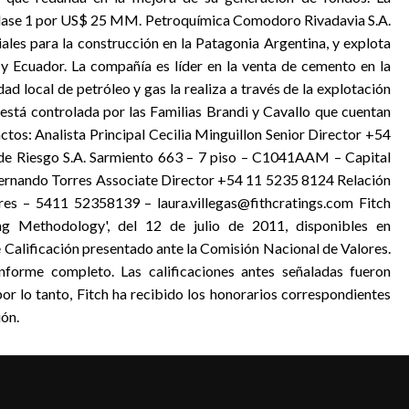
Clase 1 por US$ 25 MM. Petroquímica Comodoro Rivadavia S.A.
ales para la construcción en la Patagonia Argentina, y explota
y Ecuador. La compañía es líder en la venta de cemento en la
idad local de petróleo y gas la realiza a través de la explotación
stá controlada por las Familias Brandi y Cavallo que cuentan
ctos: Analista Principal Cecilia Minguillon Senior Director +54
 de Riesgo S.A. Sarmiento 663 – 7 piso – C1041AAM – Capital
Fernando Torres Associate Director +54 11 5235 8124 Relación
res – 5411 52358139 – laura.villegas@fithcratings.com Fitch
ing Methodology', del 12 de julio de 2011, disponibles en
 Calificación presentado ante la Comisión Nacional de Valores.
informe completo. Las calificaciones antes señaladas fueron
por lo tanto, Fitch ha recibido los honorarios correspondientes
ión.