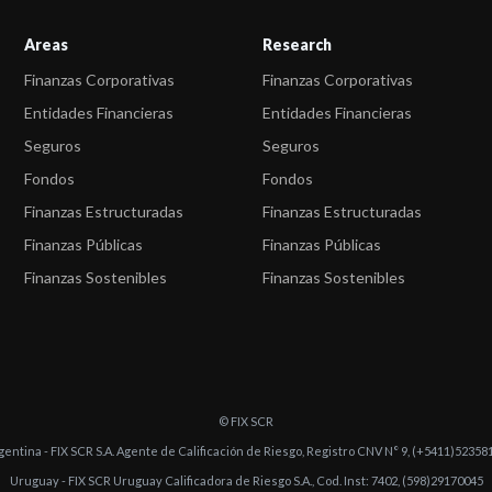
Areas
Research
Finanzas Corporativas
Finanzas Corporativas
Entidades Financieras
Entidades Financieras
Seguros
Seguros
Fondos
Fondos
Finanzas Estructuradas
Finanzas Estructuradas
Finanzas Públicas
Finanzas Públicas
Finanzas Sostenibles
Finanzas Sostenibles
© FIX SCR
gentina - FIX SCR S.A. Agente de Calificación de Riesgo, Registro CNV N° 9, (+5411)52358
Uruguay - FIX SCR Uruguay Calificadora de Riesgo S.A., Cod. Inst: 7402, (598)29170045