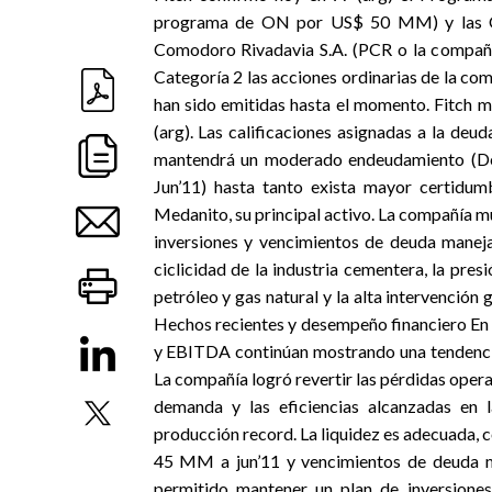
programa de ON por US$ 50 MM) y las ON
Comodoro Rivadavia S.A. (PCR o la compañía
Categoría 2 las acciones ordinarias de la c
han sido emitidas hasta el momento. Fitch 
(arg). Las calificaciones asignadas a la de
mantendrá un moderado endeudamiento (Deu
Jun’11) hasta tanto exista mayor certidum
Medanito, su principal activo. La compañía m
inversiones y vencimientos de deuda manejab
ciclicidad de la industria cementera, la presi
petróleo y gas natural y la alta intervención
Hechos recientes y desempeño financiero En c
y EBITDA continúan mostrando una tendenci
La compañía logró revertir las pérdidas ope
demanda y las eficiencias alcanzadas en l
producción record. La liquidez es adecuada, c
45 MM a jun’11 y vencimientos de deuda ma
permitido mantener un plan de inversione