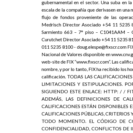
gubernamental en el sector. Una suba en la 
escala de la compañía que derivasen en una 
flujo de fondos proveniente de las operac
Medrisch Director Asociado +54 11 523
Sarmiento 663 – 7° piso – C1041AAM – Cap
Curutchet Director Asociado +54 11 5235 812
011 5235 8100 - doug.elespe@fixscr.com FIX 
Nacional de Valores disponible en www.cnv.go
web-site de FIX “www.fixscr.com”. Las califica
nombre, y por lo tanto, FIX ha recibido los h
calificación. TODAS LAS CALIFICACIONE
LIMITACIONES Y ESTIPULACIONES. PO
SIGUIENDO ESTE ENLACE: HTTP: / / 
ADEMÁS, LAS DEFINICIONES DE CA
CALIFICACIONES ESTÁN DISPONIBLES 
CALIFICACIONES PÚBLICAS, CRITERIOS 
TODO MOMENTO. EL CÓDIGO DE CON
CONFIDENCIALIDAD, CONFLICTOS DE 