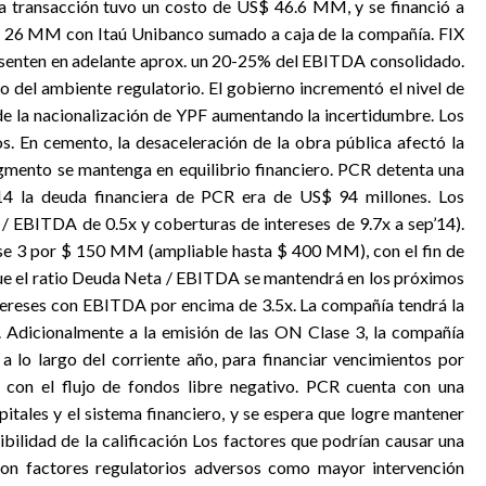
La transacción tuvo un costo de US$ 46.6 MM, y se financió a
$ 26 MM con Itaú Unibanco sumado a caja de la compañía. FIX
esenten en adelante aprox. un 20-25% del EBITDA consolidado.
ro del ambiente regulatorio. El gobierno incrementó el nivel de
sde la nacionalización de YPF aumentando la incertidumbre. Los
s. En cemento, la desaceleración de la obra pública afectó la
gmento se mantenga en equilibrio financiero. PCR detenta una
’14 la deuda financiera de PCR era de US$ 94 millones. Los
 / EBITDA de 0.5x y coberturas de intereses de 9.7x a sep’14).
se 3 por $ 150 MM (ampliable hasta $ 400 MM), con el fin de
 que el ratio Deuda Neta / EBITDA se mantendrá en los próximos
tereses con EBITDA por encima de 3.5x. La compañía tendrá la
. Adicionalmente a la emisión de las ON Clase 3, la compañía
a lo largo del corriente año, para financiar vencimientos por
on el flujo de fondos libre negativo. PCR cuenta con una
itales y el sistema financiero, y se espera que logre mantener
ibilidad de la calificación Los factores que podrían causar una
 con factores regulatorios adversos como mayor intervención