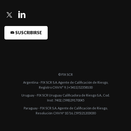
Clase O ...
-
FIX subió a AA(arg) la calificación de Emisor de Largo Plazo de
Petroquímic ...
-
FIX confirmó en AA(arg) Perspectiva Estable, la calificación de
SUSCRIBIRSE
emisor de l ...
© FIX SCR
Argentina - FIX SCR S.A. Agente de Calificación de Riesgo,
Registro CNV N° 9, (+5411)52358100
Uruguay - FIX SCR Uruguay Calificadora de Riesgo S.A., Cod.
Inst: 7402, (598)29170045
Paraguay - FIX SCR S.A. Agente de Calificación de Riesgo,
Resolución CNV Nº 1E/16, (595)21203030