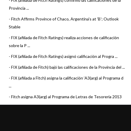
-
FIX (afiliada de Fitch Ratings) confirmó las calificaciones de la
Provincia ...
-
Fitch Affirms Province of Chaco, Argentina's at 'B'; Outlook
Stable
-
FIX (afiliada de Fitch Ratings) realiza acciones de calificación
sobre la P ...
-
FIX (afiliada de Fitch Ratings) asignó calificación al Progra ...
-
FIX (afiliada de Fitch) bajó las calificaciones de la Provincia del ...
-
FIX (afiliada a Fitch) asigna la calificación ‘A3(arg) al Programa d
...
-
Fitch asigna A3(arg) al Programa de Letras de Tesorería 2013
de la P ...
-
Fitch coloca en Rating Watch Negativo la calificación de los
T&iacut ...