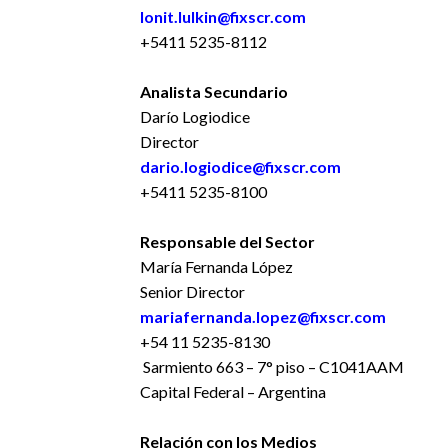
Ionit.lulkin@fixscr.com
+5411 5235-8112
Analista Secundario
Darío Logiodice
Director
dario.logiodice@fixscr.com
+5411 5235-8100
Responsable del Sector
María Fernanda López
Senior Director
mariafernanda.lopez@fixscr.com
+54 11 5235-8130
Sarmiento 663 – 7° piso – C1041AAM
Capital Federal – Argentina
Relación con los Medios