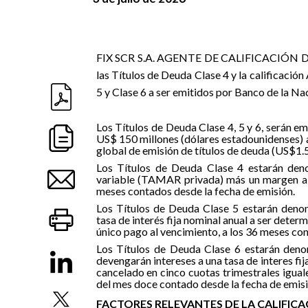
FIX
SCR S.A. AGENTE DE CALIFICACIÓN 
las Títulos de Deuda Clase 4 y la calificació
5 y Clase 6 a ser emitidos por Banco de la Na
Los Títulos de Deuda Clase 4, 5 y 6, serán em
US$ 150 millones (dólares estadounidenses) 
global de emisión de títulos de deuda (US$1.
Los Títulos de Deuda Clase 4 estarán deno
variable (TAMAR privada) más un margen a li
meses contados desde la fecha de emisión.
Los Títulos de Deuda Clase 5 estarán denom
tasa de interés fija nominal anual a ser deter
único pago al vencimiento, a los 36 meses con
Los Títulos de Deuda Clase 6 estarán deno
devengarán intereses a una tasa de interes fija
cancelado en cinco cuotas trimestrales iguale
del mes doce contado desde la fecha de emisi
FACTORES RELEVANTES DE LA CALIFIC