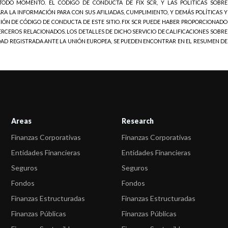
 TODO MOMENTO. EL CÓDIGO DE CONDUCTA DE FIX SCR, Y LAS POLÍTICAS SOBRE
ARA LA INFORMACIÓN PARA CON SUS AFILIADAS, CUMPLIMIENTO, Y DEMÁS POLÍTICAS Y
IÓN DE CÓDIGO DE CONDUCTA DE ESTE SITIO. FIX SCR PUEDE HABER PROPORCIONADO
TERCEROS RELACIONADOS. LOS DETALLES DE DICHO SERVICIO DE CALIFICACIONES SOBRE
IDAD REGISTRADA ANTE LA UNIÓN EUROPEA, SE PUEDEN ENCONTRAR EN EL RESUMEN DE
Areas
Research
Finanzas Corporativas
Finanzas Corporativas
Entidades Financieras
Entidades Financieras
Seguros
Seguros
Fondos
Fondos
Finanzas Estructuradas
Finanzas Estructuradas
Finanzas Públicas
Finanzas Públicas