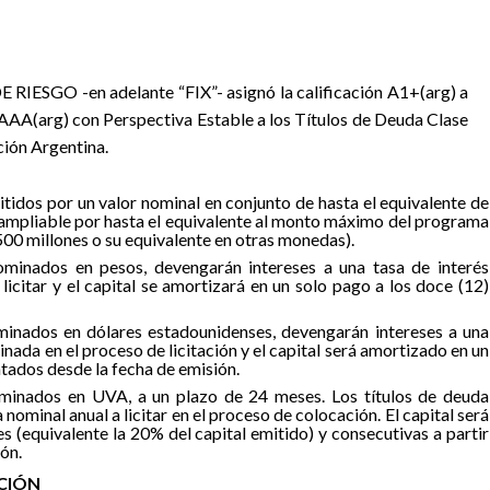
DE RIESGO
-en adelante “FIX”- asignó la calificación A1+(arg) a
n AAA(arg) con Perspectiva Estable a los Títulos de Deuda Clase
ción Argentina.
itidos por un valor nominal en conjunto de hasta el equivalente de
ampliable por hasta el equivalente al monto máximo del programa
500 millones o su equivalente en otras monedas).
minados en pesos, devengarán intereses a una tasa de interés
citar y el capital se amortizará en un solo pago a los doce (12)
inados en dólares estadounidenses, devengarán intereses a una
minada en el proceso de licitación y el capital será amortizado en un
tados desde la fecha de emisión.
minados en UVA, a un plazo de 24 meses. Los títulos de deuda
 nominal anual a licitar en el proceso de colocación. El capital será
s (equivalente la 20% del capital emitido) y consecutivas a partir
ón.
ACIÓN