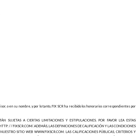
s
isor, o en su nombre, y por lo tanto, FIX SCR ha recibido los honorarios correspondientes por
STÁN SUJETAS A CIERTAS LIMITACIONES Y ESTIPULACIONES. POR FAVOR LEA ESTAS
TTP: / / FIXSCR.COM/. ADEMÁS, LAS DEFINICIONES DE CALIFICACIÓN Y LAS CONDICIONES
 NUESTRO SITIO WEB WWW.FIXSCR.COM. LAS CALIFICACIONES PÚBLICAS, CRITERIOS Y