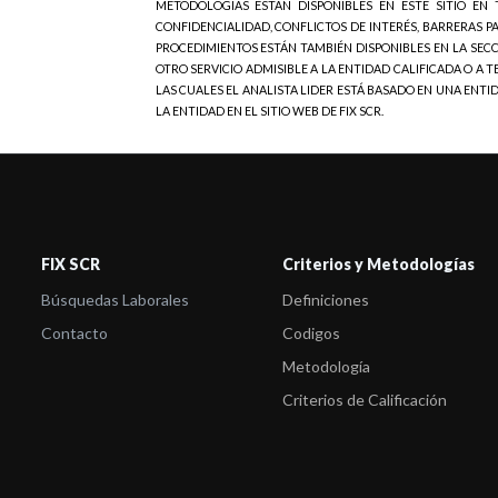
METODOLOGÍAS ESTÁN DISPONIBLES EN ESTE SITIO EN
CONFIDENCIALIDAD, CONFLICTOS DE INTERÉS, BARRERAS P
PROCEDIMIENTOS ESTÁN TAMBIÉN DISPONIBLES EN LA SECC
OTRO SERVICIO ADMISIBLE A LA ENTIDAD CALIFICADA O A 
LAS CUALES EL ANALISTA LIDER ESTÁ BASADO EN UNA ENT
LA ENTIDAD EN EL SITIO WEB DE FIX SCR.
FIX SCR
Criterios y Metodologías
Búsquedas Laborales
Definiciones
Contacto
Codigos
Metodología
Criterios de Calificación