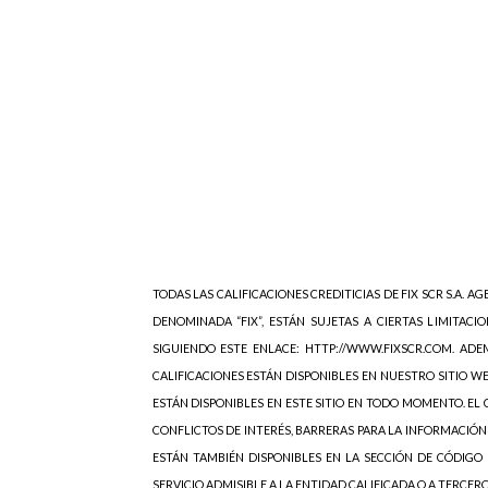
TODAS LAS CALIFICACIONES CREDITICIAS DE FIX SCR S.A. AGE
DENOMINADA “FIX”, ESTÁN SUJETAS A CIERTAS LIMITACIO
SIGUIENDO ESTE ENLACE: HTTP://WWW.FIXSCR.COM. ADEM
CALIFICACIONES ESTÁN DISPONIBLES EN NUESTRO SITIO W
ESTÁN DISPONIBLES EN ESTE SITIO EN TODO MOMENTO. EL C
CONFLICTOS DE INTERÉS, BARRERAS PARA LA INFORMACIÓN
ESTÁN TAMBIÉN DISPONIBLES EN LA SECCIÓN DE CÓDIGO 
SERVICIO ADMISIBLE A LA ENTIDAD CALIFICADA O A TERCER