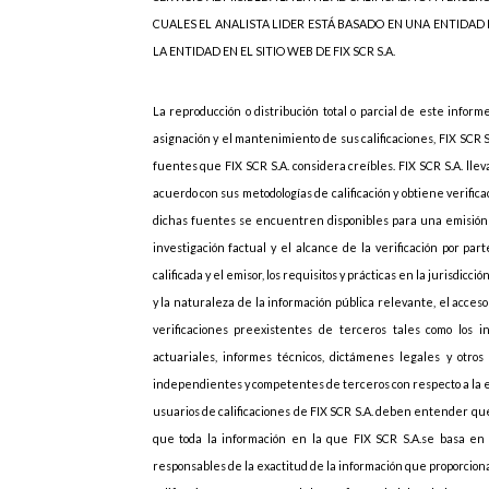
CUALES EL ANALISTA LIDER ESTÁ BASADO EN UNA ENTIDAD
LA ENTIDAD EN EL SITIO WEB DE FIX SCR S.A.
La reproducción o distribución total o parcial de este inform
asignación y el mantenimiento de sus calificaciones, FIX SCR 
fuentes que FIX SCR S.A. considera creíbles. FIX SCR S.A. lle
acuerdo con sus metodologías de calificación y obtiene verif
dichas fuentes se encuentren disponibles para una emisión d
investigación factual y el alcance de la verificación por p
calificada y el emisor, los requisitos y prácticas en la jurisdicc
y la naturaleza de la información pública relevante, el acces
verificaciones preexistentes de terceros tales como los i
actuariales, informes técnicos, dictámenes legales y otros 
independientes y competentes de terceros con respecto a la emi
usuarios de calificaciones de FIX SCR S.A. deben entender que
que toda la información en la que FIX SCR S.A.se basa en r
responsables de la exactitud de la información que proporcionan