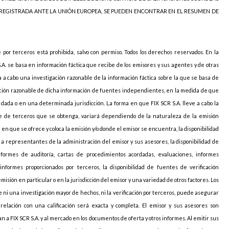
 REGISTRADA ANTE LA UNIÓN EUROPEA, SE PUEDEN ENCONTRAR EN EL RESUMEN DE
e por terceros está prohibida, salvo con permiso. Todos los derechos reservados. En la
S.A. se basa en información fáctica que recibe de los emisores y sus agentes y de otras
va a cabo una investigación razonable de la información fáctica sobre la que se basa de
icación razonable de dicha información de fuentes independientes, en la medida de que
ada o en una determinada jurisdicción. La forma en que FIX SCR S.A. lleve a cabo la
arte de terceros que se obtenga, variará dependiendo de la naturaleza de la emisión
ión en que se ofrece y coloca la emisión y/o donde el emisor se encuentra, la disponibilidad
o a representantes de la administración del emisor y sus asesores, la disponibilidad de
nformes de auditoría, cartas de procedimientos acordadas, evaluaciones, informes
informes proporcionados por terceros, la disponibilidad de fuentes de verificación
sión en particular o en la jurisdicción del emisor y una variedad de otros factores. Los
 ni una investigación mayor de hechos, ni la verificación por terceros, puede asegurar
elación con una calificación será exacta y completa. El emisor y sus asesores son
 a FIX SCR S.A. y al mercado en los documentos de oferta y otros informes. Al emitir sus