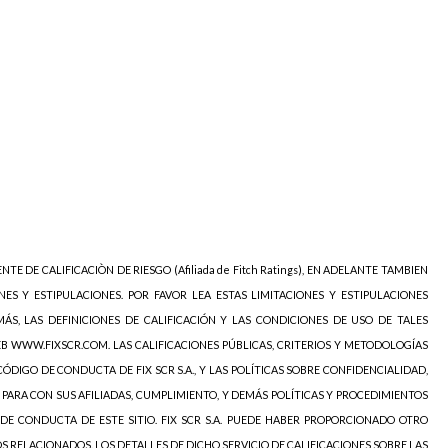
NTE DE CALIFICACIÒN DE RIESGO (Afiliada de Fitch Ratings), EN ADELANTE TAMBIEN
NES Y ESTIPULACIONES. POR FAVOR LEA ESTAS LIMITACIONES Y ESTIPULACIONES
ÁS, LAS DEFINICIONES DE CALIFICACIÓN Y LAS CONDICIONES DE USO DE TALES
EB WWW.FIXSCR.COM. LAS CALIFICACIONES PÚBLICAS, CRITERIOS Y METODOLOGÍAS
ÓDIGO DE CONDUCTA DE FIX SCR S.A., Y LAS POLÍTICAS SOBRE CONFIDENCIALIDAD,
 PARA CON SUS AFILIADAS, CUMPLIMIENTO, Y DEMÁS POLÍTICAS Y PROCEDIMIENTOS
DE CONDUCTA DE ESTE SITIO. FIX SCR S.A. PUEDE HABER PROPORCIONADO OTRO
OS RELACIONADOS. LOS DETALLES DE DICHO SERVICIO DE CALIFICACIONES SOBRE LAS