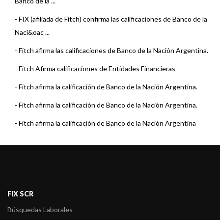
Banco de la ...
-
FIX (afiliada de Fitch) confirma las calificaciones de Banco de la
Naci&oac ...
-
Fitch afirma las calificaciones de Banco de la Nación Argentina.
-
Fitch Afirma calificaciones de Entidades Financieras
-
Fitch afirma la calificación de Banco de la Nación Argentina.
-
Fitch afirma la calificación de Banco de la Nación Argentina.
-
Fitch afirma la calificación de Banco de la Nación Argentina
-
Fitch afirma la calificación de Banco de la Nación Argentina ...
-
Fitch sube las calificaciones de determinadas Entidades
Financieras Argenti ...
-
Fitch afirma la calificación de Banco de la Nación Argentina
FIX SCR
-
Fitch confirma la calificación de Banco de la Nación Argentin ...
Búsquedas Laborales