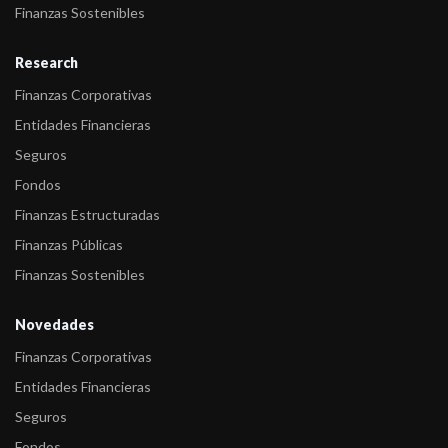
Finanzas Sostenibles
sobre las ...
-
FIX (afiliada de Fitch Ratings) sube la calificación de Largo Plazo
Research
de Banc ...
Finanzas Corporativas
-
FIX asigna calificación a las Obligaciones Negociables a ser
Entidades Financieras
emitidas por B ...
Seguros
-
FIX asigna calificación a los Títulos de Deuda a ser emitidos por
Fondos
Banco de ...
Finanzas Estructuradas
Finanzas Públicas
Finanzas Sostenibles
Novedades
Finanzas Corporativas
Entidades Financieras
Seguros
Fondos