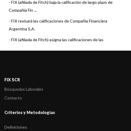
-
FIX (afiliada de Fitch) baja la calificación de largo plazo de
Compañía Fin ...
-
FIX revisará las calificaciones de Compañía Financiera
Argentina S.A.
-
FIX (afiliada de Fitch) asigna las calificaciones de las
Obligaciones Nego ...
-
FIX (afiliada de Fitch) confirma las calificaciones de Compañía
Financiera ...
-
El Rating Watch en Evolución de las calificaciones de CFA no se
FIX SCR
ve afectad ...
Búsquedas Laborales
-
FIX (afiliada de Fitch) coloca en Rating Watch en Evolución las
Contacto
calificacio ...
Criterios y Metodologías
-
FIX (afiliada de Fitch) asigna calificación a las ON Clase XIX, a
ser emiti ...
Definiciones