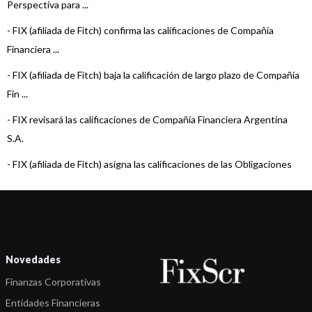
Perspectiva para ...
-
FIX (afiliada de Fitch) confirma las calificaciones de Compañía
Financiera ...
-
FIX (afiliada de Fitch) baja la calificación de largo plazo de Compañía
Fin ...
-
FIX revisará las calificaciones de Compañía Financiera Argentina
S.A.
-
FIX (afiliada de Fitch) asigna las calificaciones de las Obligaciones
Nego ...
-
FIX (afiliada de Fitch) confirma las calificaciones de Compañía
Financiera ...
-
El Rating Watch en Evolución de las calificaciones de CFA no se ve
Novedades
afectad ...
Finanzas Corporativas
-
FIX (afiliada de Fitch) coloca en Rating Watch en Evolución las
Entidades Financieras