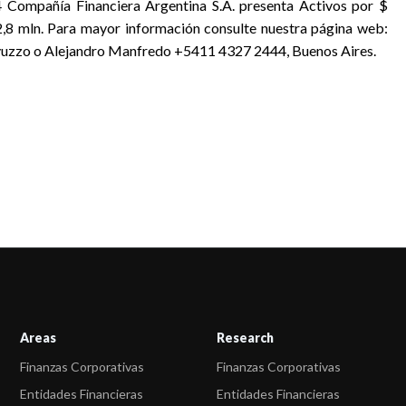
 Compañía Financiera Argentina S.A. presenta Activos por $
,8 mln. Para mayor información consulte nuestra página web:
vuzzo o Alejandro Manfredo +5411 4327 2444, Buenos Aires.
Areas
Research
Finanzas Corporativas
Finanzas Corporativas
Entidades Financieras
Entidades Financieras