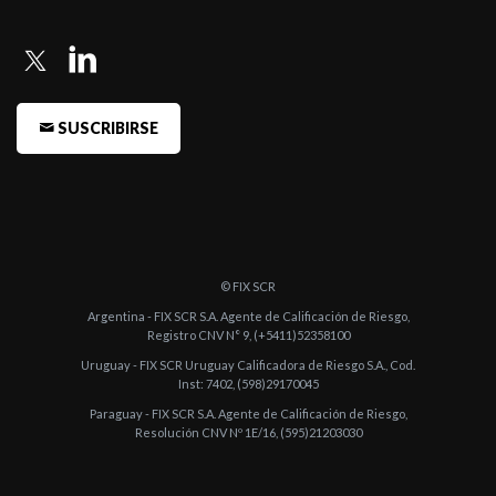
SUSCRIBIRSE
© FIX SCR
Argentina - FIX SCR S.A. Agente de Calificación de Riesgo,
Registro CNV N° 9, (+5411)52358100
Uruguay - FIX SCR Uruguay Calificadora de Riesgo S.A., Cod.
Inst: 7402, (598)29170045
Paraguay - FIX SCR S.A. Agente de Calificación de Riesgo,
Resolución CNV Nº 1E/16, (595)21203030