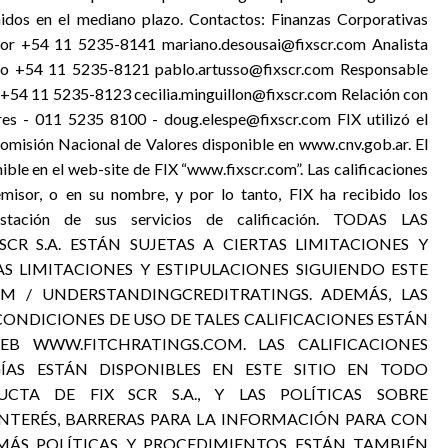
dos en el mediano plazo. Contactos: Finanzas Corporativas
tor +54 11 5235-8141 mariano.desousai@fixscr.com Analista
do +54 11 5235-8121 pablo.artusso@fixscr.com Responsable
or +54 11 5235-8123 cecilia.minguillon@fixscr.com Relación con
res - 011 5235 8100 - doug.elespe@fixscr.com FIX utilizó el
omisión Nacional de Valores disponible en www.cnv.gob.ar. El
ble en el web-site de FIX “www.fixscr.com”. Las calificaciones
emisor, o en su nombre, y por lo tanto, FIX ha recibido los
estación de sus servicios de calificación. TODAS LAS
 SCR S.A. ESTÁN SUJETAS A CIERTAS LIMITACIONES Y
AS LIMITACIONES Y ESTIPULACIONES SIGUIENDO ESTE
COM / UNDERSTANDINGCREDITRATINGS. ADEMÁS, LAS
 CONDICIONES DE USO DE TALES CALIFICACIONES ESTÁN
EB WWW.FITCHRATINGS.COM. LAS CALIFICACIONES
GÍAS ESTÁN DISPONIBLES EN ESTE SITIO EN TODO
TA DE FIX SCR S.A., Y LAS POLÍTICAS SOBRE
INTERÉS, BARRERAS PARA LA INFORMACIÓN PARA CON
EMÁS POLÍTICAS Y PROCEDIMIENTOS ESTÁN TAMBIÉN