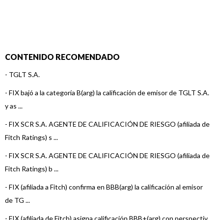
CONTENIDO RECOMENDADO
-
TGLT S.A.
-
FIX bajó a la categoría B(arg) la calificación de emisor de TGLT S.A.
y as ...
-
FIX SCR S.A. AGENTE DE CALIFICACIÓN DE RIESGO (afiliada de
Fitch Ratings) s ...
-
FIX SCR S.A. AGENTE DE CALIFICACIÓN DE RIESGO (afiliada de
Fitch Ratings) b ...
-
FIX (afiliada a Fitch) confirma en BBB(arg) la calificación al emisor
de TG ...
-
FIX (afiliada de Fitch) asigna calificación BBB+(arg) con perspectiv