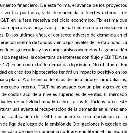
miento financiero. De esta forma, el avance de los proyectos
r ventas pactadas, y la dependencia a fuertes externas de
TGLT en la fase recesiva del ciclo económico. Fix estima que
e caja operativos negativos principalmente como consecuencia
s. En los últimos años, el contexto adverso de demanda en el
ración interna de fondos y en bajos niveles de rentabilidad. La
los flujos generados y los compromisos asumidos. La generación
a sido negativa, la cobertura de intereses con flujo y EBITDA se
r’17) en un contexto de demanda deprimida. No obstante, Fix
idad de créditos hipotecarios tendrá un impacto positivo en los
ano plazo. A diferencia de otros desarrolladores inmobiliarios,
 mercado interno, TGLT ha avanzado con un plan agresivo de
 de costos acorde a niveles superiores de ventas. El mercado
iveles de actividad muy inferiores a los históricos, y en este
pturar una eventual recuperación de la demanda en el mediano
actual calificación de TGLT considera su recomposición en su
ón de liquidez luego de la emisión de Obligaciones Negociables
r en caso de que la compañía no logre equilibrar el ingreso de