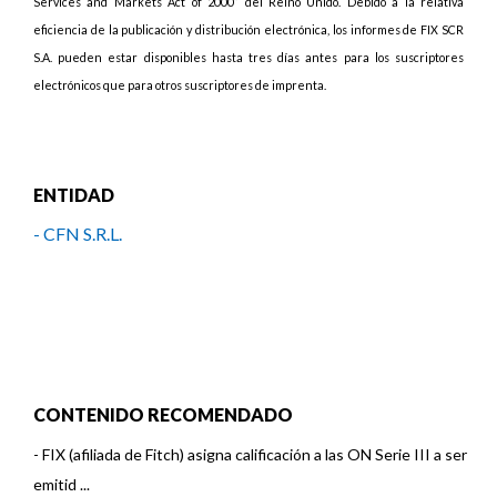
Services and Markets Act of 2000” del Reino Unido. Debido a la relativa
eficiencia de la publicación y distribución electrónica, los informes de FIX SCR
S.A. pueden estar disponibles hasta tres días antes para los suscriptores
electrónicos que para otros suscriptores de imprenta.
ENTIDAD
- CFN S.R.L.
CONTENIDO RECOMENDADO
-
FIX (afiliada de Fitch) asigna calificación a las ON Serie III a ser
emitid ...