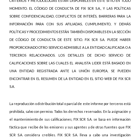
CRITERIOS Y METODOLOGÍAS ESTÁN DISPONIBLES EN ESTE SITIO EN TODO
MOMENTO. EL CÓDIGO DE CONDUCTA DE FIX SCR S.A., Y LAS POLÍTICAS
SOBRE CONFIDENCIALIDAD, CONFLICTOS DE INTERÉS, BARRERAS PARA LA
INFORMACIÓN PARA CON SUS AFILIADAS, CUMPLIMIENTO, Y DEMÁS
POLÍTICAS Y PROCEDIMIENTOS ESTÁN TAMBIÉN DISPONIBLES EN LA SECCIÓN
DE CÓDIGO DE CONDUCTA DE ESTE SITIO. FIX SCR S.A. PUEDE HABER
PROPORCIONADO OTRO SERVICIO ADMISIBLE A LA ENTIDAD CALIFICADA O A
TERCEROS RELACIONADOS. LOS DETALLES DE DICHO SERVICIO DE
CALIFICACIONES SOBRE LAS CUALES EL ANALISTA LIDER ESTÁ BASADO EN
UNA ENTIDAD REGISTRADA ANTE LA UNIÓN EUROPEA, SE PUEDEN
ENCONTRAR EN EL RESUMEN DE LA ENTIDAD EN EL SITIO WEB DE FIX SCR
S.A.
La reproducción o distribución total o parcial de este informe por terceros está
prohibida, salvo con permiso. Todos los derechos reservados. En la asignación y
el mantenimiento de sus calificaciones, FIX SCR S.A. se basa en información
fáctica que recibe de los emisores y sus agentes y de otras fuentes que FIX
SCR S.A. considera creíbles. FIX SCR S.A. lleva a cabo una investigación