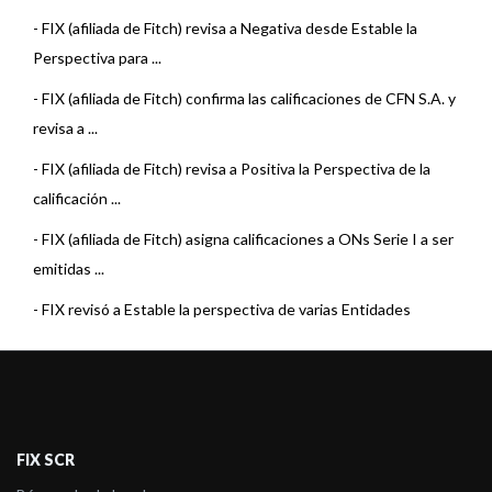
-
FIX (afiliada de Fitch) revisa a Negativa desde Estable la
Perspectiva para ...
-
FIX (afiliada de Fitch) confirma las calificaciones de CFN S.A. y
revisa a ...
-
FIX (afiliada de Fitch) revisa a Positiva la Perspectiva de la
calificación ...
-
FIX (afiliada de Fitch) asigna calificaciones a ONs Serie I a ser
emitidas ...
-
FIX revisó a Estable la perspectiva de varias Entidades
Financieras
-
Fix (afiliada de Fitch) sube la calificación de corto plazo de CFN
-
FIX (afiliada a Fitch) asigna calificación a las ONs Serie IV de
Obl ...
FIX SCR
-
Fix SCR confirma la calificación de la Serie III ON de CFN