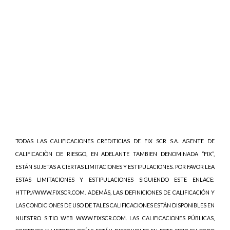
TODAS LAS CALIFICACIONES CREDITICIAS DE FIX SCR S.A. AGENTE DE
CALIFICACIÒN DE RIESGO, EN ADELANTE TAMBIEN DENOMINADA “FIX”,
ESTÁN SUJETAS A CIERTAS LIMITACIONES Y ESTIPULACIONES. POR FAVOR LEA
ESTAS LIMITACIONES Y ESTIPULACIONES SIGUIENDO ESTE ENLACE:
HTTP://WWW.FIXSCR.COM. ADEMÁS, LAS DEFINICIONES DE CALIFICACIÓN Y
LAS CONDICIONES DE USO DE TALES CALIFICACIONES ESTÁN DISPONIBLES EN
NUESTRO SITIO WEB WWW.FIXSCR.COM. LAS CALIFICACIONES PÚBLICAS,