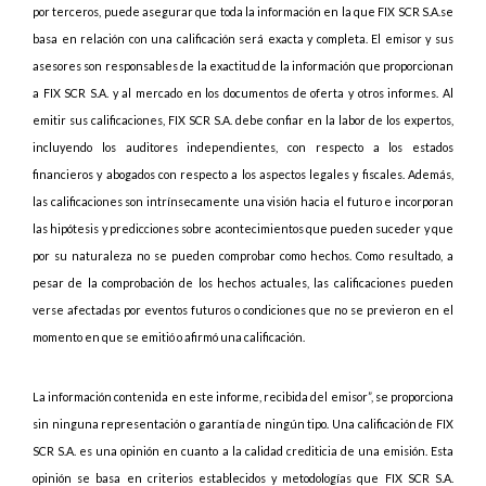
por terceros, puede asegurar que toda la información en la que FIX SCR S.A.se
basa en relación con una calificación será exacta y completa. El emisor y sus
asesores son responsables de la exactitud de la información que proporcionan
a FIX SCR S.A. y al mercado en los documentos de oferta y otros informes. Al
emitir sus calificaciones, FIX SCR S.A. debe confiar en la labor de los expertos,
incluyendo los auditores independientes, con respecto a los estados
financieros y abogados con respecto a los aspectos legales y fiscales. Además,
las calificaciones son intrínsecamente una visión hacia el futuro e incorporan
las hipótesis y predicciones sobre acontecimientos que pueden suceder y que
por su naturaleza no se pueden comprobar como hechos. Como resultado, a
pesar de la comprobación de los hechos actuales, las calificaciones pueden
verse afectadas por eventos futuros o condiciones que no se previeron en el
momento en que se emitió o afirmó una calificación.
La información contenida en este informe, recibida del emisor”, se proporciona
sin ninguna representación o garantía de ningún tipo. Una calificación de FIX
SCR S.A. es una opinión en cuanto a la calidad crediticia de una emisión. Esta
opinión se basa en criterios establecidos y metodologías que FIX SCR S.A.