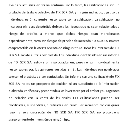
evalúa y actualiza en forma continua. Por lo tanto, las calificaciones son un
producto de trabajo colectivo de FIX SCR S.A. y ningún individuo, o grupo de
individuos, es únicamente responsable por la calificación. La calificación no
incorpora el riesgo de pérdida debido a los riesgos que no sean relacionados a
riesgo de crédito, a menos que dichos riesgos sean mencionados
específicamente, como son riesgos de precio o de mercado. FIX SCR S.A. no está
comprometido en la oferta o venta de ningún título. Todos los informes de FIX
SCR S.A. son de autoría compartida. Los individuos identificados en un informe
de FIX SCR S.A. estuvieron involucrados en, pero no son individualmente
responsables por, las opiniones vertidas en él. Los individuos son nombrados
solo con el propósito de ser contactados. Un informe con una calificación de FIX
SCR S.A. no es un prospecto de emisión ni un substituto de la información
elaborada, verificada y presentada a los inversores por el emisor y sus agentes
en relación con la venta de los títulos. Las calificaciones pueden ser
modificadas, suspendidas, o retiradas en cualquier momento por cualquier
razón a sola discreción de FIX SCR S.A. FIX SCR S.A. no proporciona
asesoramiento de inversión de ningún tipo.