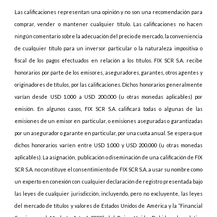
Las calificaciones representan una opinión y no son una recomendación para
comprar, vender o mantener cualquier título. Las calificaciones no hacen
ningún comentario sobre la adecuación del precio de mercado, la conveniencia
de cualquier título para un inversor particular o la naturaleza impositiva o
fiscal de los pagos efectuados en relación a los títulos. FIX SCR S.A. recibe
honorarios por parte de los emisores, aseguradores, garantes, otros agentes y
originadores de títulos, por las calificaciones. Dichos honorarios generalmente
varían desde USD 1.000 a USD 200.000 (u otras monedas aplicables) por
emisión. En algunos casos, FIX SCR S.A. calificará todas o algunas de las
emisiones de un emisor en particular, o emisiones aseguradas o garantizadas
por un asegurador o garante en particular, por una cuota anual. Se espera que
dichos honorarios varíen entre USD 1.000 y USD 200.000 (u otras monedas
aplicables). La asignación, publicación o diseminación de una calificación de FIX
SCR S.A. no constituye el consentimiento de FIX SCR S.A. a usar su nombre como
un experto en conexión con cualquier declaración de registro presentada bajo
las leyes de cualquier jurisdicción, incluyendo, pero no excluyente, las leyes
del mercado de títulos y valores de Estados Unidos de América y la “Financial