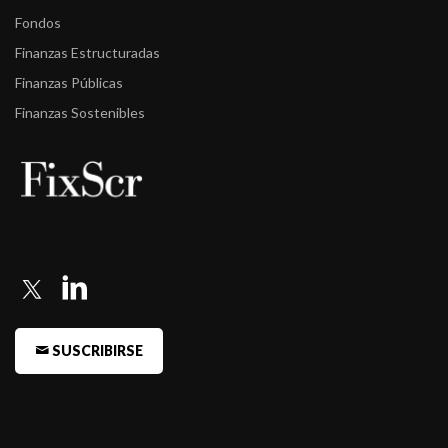
-
FIX (afiliada de Fitch Ratings) revisó las calificaciones de las
Fondos
Entidades ...
Finanzas Estructuradas
-
FIX (afiliada de Fitch Ratings) revisó las calificaciones de las
Finanzas Públicas
Entidades ...
Finanzas Sostenibles
SUSCRIBIRSE