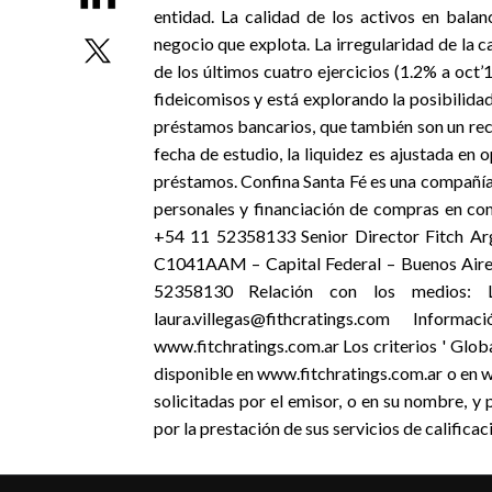
entidad. La calidad de los activos en bal
negocio que explota. La irregularidad de la c
de los últimos cuatro ejercicios (1.2% a oct’
fideicomisos y está explorando la posibilidad
préstamos bancarios, que también son un recu
fecha de estudio, la liquidez es ajustada en 
préstamos. Confina Santa Fé es una compañía
personales y financiación de compras en co
+54 11 52358133 Senior Director Fitch Arg
C1041AAM – Capital Federal – Buenos Aires
52358130 Relación con los medios:
laura.villegas@fithcratings.com Infor
www.fitchratings.com.ar Los criterios ' Globa
disponible en www.fitchratings.com.ar o en w
solicitadas por el emisor, o en su nombre, y 
por la prestación de sus servicios de calificac