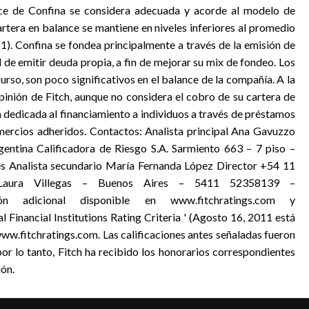
ance de Confina se considera adecuada y acorde al modelo de
artera en balance se mantiene en niveles inferiores al promedio
11). Confina se fondea principalmente a través de la emisión de
 de emitir deuda propia, a fin de mejorar su mix de fondeo. Los
rso, son poco significativos en el balance de la compañía. A la
opinión de Fitch, aunque no considera el cobro de su cartera de
 dedicada al financiamiento a individuos a través de préstamos
mercios adheridos. Contactos: Analista principal Ana Gavuzzo
entina Calificadora de Riesgo S.A. Sarmiento 663 – 7 piso –
 Analista secundario María Fernanda López Director +54 11
 Laura Villegas – Buenos Aires – 5411 52358139 –
mación adicional disponible en www.fitchratings.com y
l Financial Institutions Rating Criteria ' (Agosto 16, 2011 está
ww.fitchratings.com. Las calificaciones antes señaladas fueron
por lo tanto, Fitch ha recibido los honorarios correspondientes
ión.