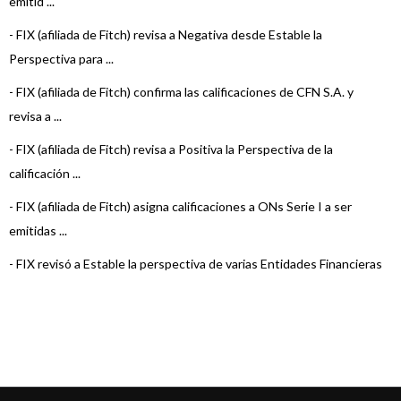
emitid ...
-
FIX (afiliada de Fitch) revisa a Negativa desde Estable la
Perspectiva para ...
-
FIX (afiliada de Fitch) confirma las calificaciones de CFN S.A. y
revisa a ...
-
FIX (afiliada de Fitch) revisa a Positiva la Perspectiva de la
calificación ...
-
FIX (afiliada de Fitch) asigna calificaciones a ONs Serie I a ser
emitidas ...
-
FIX revisó a Estable la perspectiva de varias Entidades Financieras
-
Fix (afiliada de Fitch) sube la calificación de corto plazo de CFN
-
FIX (afiliada a Fitch) asigna calificación a las ONs Serie IV de Obl ...
-
Fix SCR confirma la calificación de la Serie III ON de CFN
-
Fitch asigna calificación a las ON Serie III de Corto Plazo de CFN S