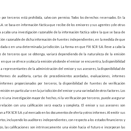
e por terceros está prohibida, salvo con permiso. Todos los derechos reservados. En la
S.A. se basa en información fáctica que recibe de los emisores y sus agentes y de otras
va a cabo una investigación razonable de la información fáctica sobre la que se basa de
icación razonable de dicha información de fuentes independientes, en la medida de que
ada o en una determinada jurisdicción. La forma en que FIX SCR S.A. lleve a cabo la
arte de terceros que se obtenga, variará dependiendo de la naturaleza de la emisión
ión en que se ofrece y coloca la emisión y/o donde el emisor se encuentra, la disponibilidad
o a representantes de la administración del emisor y sus asesores, la disponibilidad de
nformes de auditoría, cartas de procedimientos acordadas, evaluaciones, informes
informes proporcionados por terceros, la disponibilidad de fuentes de verificación
sión en particular o en la jurisdicción del emisor y una variedad de otros factores. Los
 ni una investigación mayor de hechos, ni la verificación por terceros, puede asegurar
elación con una calificación será exacta y completa. El emisor y sus asesores son
 a FIX SCR S.A. y al mercado en los documentos de oferta y otros informes. Al emitir sus
pertos, incluyendo los auditores independientes, con respecto a los estados financieros y
ás, las calificaciones son intrínsecamente una visión hacia el futuro e incorporan las