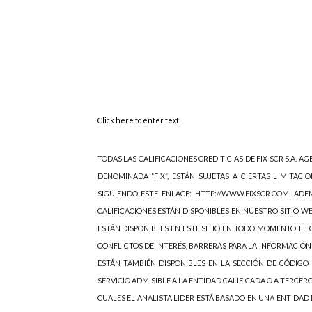
Click here to enter text.
TODAS LAS CALIFICACIONES CREDITICIAS DE FIX SCR S.A. AGE
DENOMINADA “FIX”, ESTÁN SUJETAS A CIERTAS LIMITACIO
SIGUIENDO ESTE ENLACE: HTTP://WWW.FIXSCR.COM. ADEM
CALIFICACIONES ESTÁN DISPONIBLES EN NUESTRO SITIO W
ESTÁN DISPONIBLES EN ESTE SITIO EN TODO MOMENTO. EL C
CONFLICTOS DE INTERÉS, BARRERAS PARA LA INFORMACIÓN
ESTÁN TAMBIÉN DISPONIBLES EN LA SECCIÓN DE CÓDIGO 
SERVICIO ADMISIBLE A LA ENTIDAD CALIFICADA O A TERCER
CUALES EL ANALISTA LIDER ESTÁ BASADO EN UNA ENTIDAD