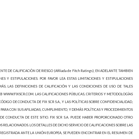
NTE DE CALIFICACIÒN DE RIESGO (Afiliada de Fitch Ratings), EN ADELANTE TAMBIEN
NES Y ESTIPULACIONES. POR FAVOR LEA ESTAS LIMITACIONES Y ESTIPULACIONES
ÁS, LAS DEFINICIONES DE CALIFICACIÓN Y LAS CONDICIONES DE USO DE TALES
EB WWW.FIXSCR.COM. LAS CALIFICACIONES PÚBLICAS, CRITERIOS Y METODOLOGÍAS
ÓDIGO DE CONDUCTA DE FIX SCR S.A., Y LAS POLÍTICAS SOBRE CONFIDENCIALIDAD,
 PARA CON SUS AFILIADAS, CUMPLIMIENTO, Y DEMÁS POLÍTICAS Y PROCEDIMIENTOS
DE CONDUCTA DE ESTE SITIO. FIX SCR S.A. PUEDE HABER PROPORCIONADO OTRO
OS RELACIONADOS. LOS DETALLES DE DICHO SERVICIO DE CALIFICACIONES SOBRE LAS
 REGISTRADA ANTE LA UNIÓN EUROPEA, SE PUEDEN ENCONTRAR EN EL RESUMEN DE