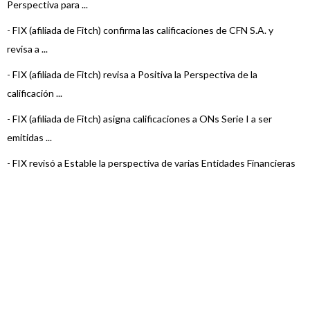
Perspectiva para ...
-
FIX (afiliada de Fitch) confirma las calificaciones de CFN S.A. y
revisa a ...
-
FIX (afiliada de Fitch) revisa a Positiva la Perspectiva de la
calificación ...
-
FIX (afiliada de Fitch) asigna calificaciones a ONs Serie I a ser
emitidas ...
-
FIX revisó a Estable la perspectiva de varias Entidades Financieras
-
Fix (afiliada de Fitch) sube la calificación de corto plazo de CFN
-
FIX (afiliada a Fitch) asigna calificación a las ONs Serie IV de Obl ...
-
Fix SCR confirma la calificación de la Serie III ON de CFN
-
Fitch asigna calificación a las ON Serie III de Corto Plazo de CFN S
...
-
Fitch afirma en “A3(arg)” a la Serie II de ON de Corto Plazo por $