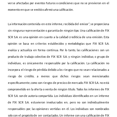
verse afectadas por eventos futuros o condiciones que no se previeron en el
momento en que se emitió o afirmó una calificación.
La información contenida en este informe, recibida del emisor”, se proporciona
sin ninguna representación o garantía de ningún tipo. Una calificación de FIX
SCR S.A. es una opinión en cuanto a la calidad crediticia de una emisión. Esta
opinión se basa en criterios establecidos y metodologías que FIX SCR S.A.
evalúa y actualiza en forma continua. Por lo tanto, las calificaciones son un
producto de trabajo colectivo de FIX SCR S.A. y ningún individuo, o grupo de
individuos, es únicamente responsable por la calificación. La calificación no
incorpora el riesgo de pérdida debido a los riesgos que no sean relacionados a
riesgo de crédito, a menos que dichos riesgos sean mencionados
específicamente, como son riesgos de precio o de mercado. FIX SCR S.A. no está
comprometido en la oferta o venta de ningún título. Todos los informes de FIX
SCR S.A. son de autoría compartida. Los individuos identificados en un informe
de FIX SCR S.A. estuvieron involucrados en, pero no son individualmente
responsables por, las opiniones vertidas en él. Los individuos son nombrados
solo con el propósito de ser contactados. Un informe con una calificación de FIX