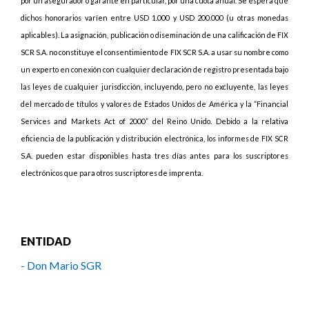
por un asegurador o garante en particular, por una cuota anual. Se espera que
dichos honorarios varíen entre USD 1.000 y USD 200.000 (u otras monedas
aplicables). La asignación, publicación o diseminación de una calificación de FIX
SCR S.A. no constituye el consentimiento de FIX SCR S.A. a usar su nombre como
un experto en conexión con cualquier declaración de registro presentada bajo
las leyes de cualquier jurisdicción, incluyendo, pero no excluyente, las leyes
del mercado de títulos y valores de Estados Unidos de América y la “Financial
Services and Markets Act of 2000” del Reino Unido. Debido a la relativa
eficiencia de la publicación y distribución electrónica, los informes de FIX SCR
S.A. pueden estar disponibles hasta tres días antes para los suscriptores
electrónicos que para otros suscriptores de imprenta.
ENTIDAD
- Don Mario SGR