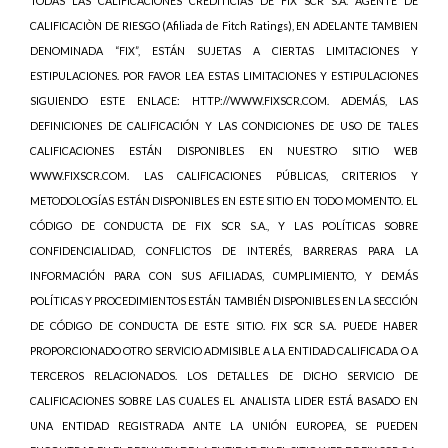
TODAS LAS CALIFICACIONES CREDITICIAS DE FIX SCR S.A. AGENTE DE
CALIFICACIÒN DE RIESGO (Afiliada de Fitch Ratings), EN ADELANTE TAMBIEN
DENOMINADA “FIX”, ESTÁN SUJETAS A CIERTAS LIMITACIONES Y
ESTIPULACIONES. POR FAVOR LEA ESTAS LIMITACIONES Y ESTIPULACIONES
SIGUIENDO ESTE ENLACE: HTTP://WWW.FIXSCR.COM. ADEMÁS, LAS
DEFINICIONES DE CALIFICACIÓN Y LAS CONDICIONES DE USO DE TALES
CALIFICACIONES ESTÁN DISPONIBLES EN NUESTRO SITIO WEB
WWW.FIXSCR.COM. LAS CALIFICACIONES PÚBLICAS, CRITERIOS Y
METODOLOGÍAS ESTÁN DISPONIBLES EN ESTE SITIO EN TODO MOMENTO. EL
CÓDIGO DE CONDUCTA DE FIX SCR S.A., Y LAS POLÍTICAS SOBRE
CONFIDENCIALIDAD, CONFLICTOS DE INTERÉS, BARRERAS PARA LA
INFORMACIÓN PARA CON SUS AFILIADAS, CUMPLIMIENTO, Y DEMÁS
POLÍTICAS Y PROCEDIMIENTOS ESTÁN TAMBIÉN DISPONIBLES EN LA SECCIÓN
DE CÓDIGO DE CONDUCTA DE ESTE SITIO. FIX SCR S.A. PUEDE HABER
PROPORCIONADO OTRO SERVICIO ADMISIBLE A LA ENTIDAD CALIFICADA O A
TERCEROS RELACIONADOS. LOS DETALLES DE DICHO SERVICIO DE
CALIFICACIONES SOBRE LAS CUALES EL ANALISTA LIDER ESTÁ BASADO EN
UNA ENTIDAD REGISTRADA ANTE LA UNIÓN EUROPEA, SE PUEDEN