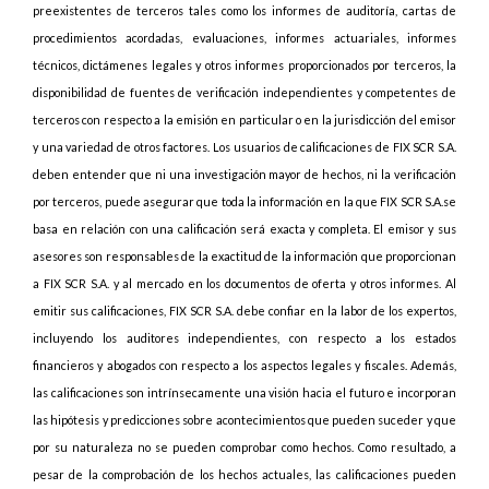
preexistentes de terceros tales como los informes de auditoría, cartas de
procedimientos acordadas, evaluaciones, informes actuariales, informes
técnicos, dictámenes legales y otros informes proporcionados por terceros, la
disponibilidad de fuentes de verificación independientes y competentes de
terceros con respecto a la emisión en particular o en la jurisdicción del emisor
y una variedad de otros factores. Los usuarios de calificaciones de FIX SCR S.A.
deben entender que ni una investigación mayor de hechos, ni la verificación
por terceros, puede asegurar que toda la información en la que FIX SCR S.A.se
basa en relación con una calificación será exacta y completa. El emisor y sus
asesores son responsables de la exactitud de la información que proporcionan
a FIX SCR S.A. y al mercado en los documentos de oferta y otros informes. Al
emitir sus calificaciones, FIX SCR S.A. debe confiar en la labor de los expertos,
incluyendo los auditores independientes, con respecto a los estados
financieros y abogados con respecto a los aspectos legales y fiscales. Además,
las calificaciones son intrínsecamente una visión hacia el futuro e incorporan
las hipótesis y predicciones sobre acontecimientos que pueden suceder y que
por su naturaleza no se pueden comprobar como hechos. Como resultado, a
pesar de la comprobación de los hechos actuales, las calificaciones pueden