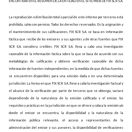
ENCONTRAR EN EL RESUMEN DE LA ENTIDAD EN EL SITIO WEB DE FIX SCR S.A.
La reproducción o distribución total o parcial de este informe por terceros está
prohibida, salvo con permiso. Todos los derechos reservados. En la asignación y
el mantenimiento de sus calificaciones, FIX SCR S.A. se basa en información
fáctica que recibe de los emisores y sus agentes y de otras fuentes que FIX
SCR S.A. considera creíbles. FIX SCR S.A. lleva a cabo una investigación
razonable de la información fáctica sobre la que se basa de acuerdo con sus
metodologías de calificación y obtiene verificación razonable de dicha
información de fuentes independientes, en la medida de que dichas fuentes
se encuentren disponibles para una emisión dada o en una determinada
jurisdicción. La forma en que FIX SCR S.A. lleve a cabo la investigación factual y
el alcance de la verificación por parte de terceros que se obtenga, variará
dependiendo de la naturaleza de la emisión calificada y el emisor, los
requisitos y prácticas en la jurisdicción en que se ofrece y coloca la emisión y/o
donde el emisor se encuentra, la disponibilidad y la naturaleza de la
información pública relevante, el acceso a representantes de la
administración del emisor y sus asesores, la disponibilidad de verificaciones