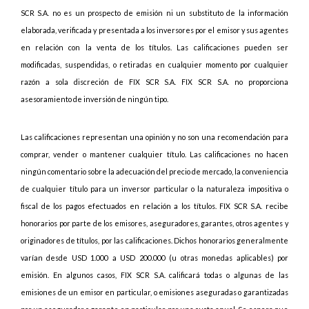
SCR S.A. no es un prospecto de emisión ni un substituto de la información
elaborada, verificada y presentada a los inversores por el emisor y sus agentes
en relación con la venta de los títulos. Las calificaciones pueden ser
modificadas, suspendidas, o retiradas en cualquier momento por cualquier
razón a sola discreción de FIX SCR S.A. FIX SCR S.A. no proporciona
asesoramiento de inversión de ningún tipo.
Las calificaciones representan una opinión y no son una recomendación para
comprar, vender o mantener cualquier título. Las calificaciones no hacen
ningún comentario sobre la adecuación del precio de mercado, la conveniencia
de cualquier título para un inversor particular o la naturaleza impositiva o
fiscal de los pagos efectuados en relación a los títulos. FIX SCR S.A. recibe
honorarios por parte de los emisores, aseguradores, garantes, otros agentes y
originadores de títulos, por las calificaciones. Dichos honorarios generalmente
varían desde USD 1.000 a USD 200.000 (u otras monedas aplicables) por
emisión. En algunos casos, FIX SCR S.A. calificará todas o algunas de las
emisiones de un emisor en particular, o emisiones aseguradas o garantizadas