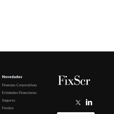
-
FIX (afiliada de Fitch Ratings) revisó calificaciones de Sociedades
de Gara ...
-
FIX (afiliada de Fitch Ratings) revisó calificaciones de Sociedades
de Gara ...
-
FIX (afiliada de Fitch Ratings) confirmó las calificaciones de Don
Mario S. ...
-
FIX (afiliada de Fitch Ratings) revisó calificaciones de Sociedades
de Gara ...
-
FIX (afiliada de Fitch Ratings) revisó calificaciones de Sociedades
Novedades
de Gara ...
Finanzas Corporativas
-
FIX revisó calificaciones de Sociedades de Garantía Recíproca.
Entidades Financieras
Seguros
Fondos