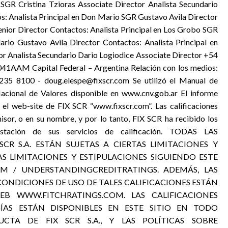
 SGR Cristina Tzioras Associate Director Analista Secundario
s: Analista Principal en Don Mario SGR Gustavo Avila Director
nior Director Contactos: Analista Principal en Los Grobo SGR
dario Gustavo Avila Director Contactos: Analista Principal en
or Analista Secundario Dario Logiodice Associate Director +54
41AAM Capital Federal – Argentina Relación con los medios:
235 8100 - doug.elespe@fixscr.com Se utilizó el Manual de
Nacional de Valores disponible en www.cnv.gob.ar El informe
 el web-site de FIX SCR “www.fixscr.com”. Las calificaciones
misor, o en su nombre, y por lo tanto, FIX SCR ha recibido los
estación de sus servicios de calificación. TODAS LAS
 SCR S.A. ESTÁN SUJETAS A CIERTAS LIMITACIONES Y
AS LIMITACIONES Y ESTIPULACIONES SIGUIENDO ESTE
COM / UNDERSTANDINGCREDITRATINGS. ADEMÁS, LAS
 CONDICIONES DE USO DE TALES CALIFICACIONES ESTÁN
EB WWW.FITCHRATINGS.COM. LAS CALIFICACIONES
GÍAS ESTÁN DISPONIBLES EN ESTE SITIO EN TODO
TA DE FIX SCR S.A., Y LAS POLÍTICAS SOBRE