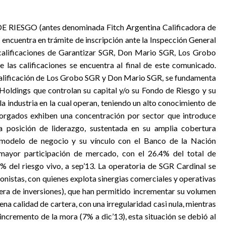
RIESGO (antes denominada Fitch Argentina Calificadora de
encuentra en trámite de inscripción ante la Inspección General
s calificaciones de Garantizar SGR, Don Mario SGR, Los Grobo
las calificaciones se encuentra al final de este comunicado.
a calificación de Los Grobo SGR y Don Mario SGR, se fundamenta
 Holdings que controlan su capital y/o su Fondo de Riesgo y su
la industria en la cual operan, teniendo un alto conocimiento de
torgados exhiben una concentración por sector que introduce
a posición de liderazgo, sustentada en su amplia cobertura
su modelo de negocio y su vínculo con el Banco de la Nación
mayor participación de mercado, con el 26.4% del total de
7% del riesgo vivo, a sep’13. La operatoria de SGR Cardinal se
ionistas, con quienes explota sinergias comerciales y operativas
rtera de inversiones), que han permitido incrementar su volumen
a calidad de cartera, con una irregularidad casi nula, mientras
ncremento de la mora (7% a dic’13), esta situación se debió al