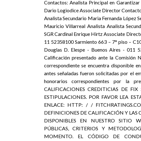
Contactos: Analista Principal en Garantizar
Dario Logiodice Associate Director Contacto
Analista Secundario Maria Fernanda López Se
Mauricio Villarreal Analista Analista Secun
SGR Cardinal Enrique Hirtz Associate Direct
11 52358100 Sarmiento 663 – 7° piso – C10
Douglas D. Elespe - Buenos Aires - 011 5
Calificación presentado ante la Comisión 
correspondiente se encuentra disponible en
antes señaladas fueron solicitadas por el e
honorarios correspondientes por la pr
CALIFICACIONES CREDITICIAS DE FIX
ESTIPULACIONES. POR FAVOR LEA EST
ENLACE: HTTP: / / FITCHRATINGS.
DEFINICIONES DE CALIFICACIÓN Y LAS
DISPONIBLES EN NUESTRO SITIO W
PÚBLICAS, CRITERIOS Y METODOLO
MOMENTO. EL CÓDIGO DE CONDUC