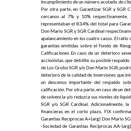
incumplimiento de un número acotado de clie
Por otra parte, en Garantizar SGR y SGR Ca
cercanos al 7% y 10% respectivamente. R
representaban el 83.4% del total para Gar
Don Mario SGR y SGR Cardinal respectivamen
apalancamiento en los cuatro casos. El ratio 
garantías emitidas sobre el Fondo de Riesg
Calificaciones En caso de un deterioro seve
accionistas, que debilite su posible respaldo
de Los Grobo SGR y/o Don Mario SGR, podría g
deterioro de la calidad de inversiones que in
un descenso importante del respaldo sobr
calificación. Por otra parte, en caso de un de
de solvencia y/o reduzca sus niveles de liqui
SGR y/o SGR Cardinal. Adicionalmente, la 
financieras en el corto plazo. FIX confirma
Garantías Reciprocas A+(arg) Don Mario SG
-Sociedad de Garantías Reciprocas AA-(arg