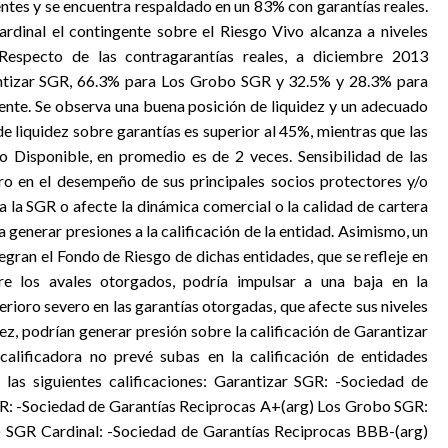
ntes y se encuentra respaldado en un 83% con garantías reales.
rdinal el contingente sobre el Riesgo Vivo alcanza a niveles
especto de las contragarantías reales, a diciembre 2013
antizar SGR, 66.3% para Los Grobo SGR y 32.5% y 28.3% para
te. Se observa una buena posición de liquidez y un adecuado
de liquidez sobre garantías es superior al 45%, mientras que las
o Disponible, en promedio es de 2 veces. Sensibilidad de las
ro en el desempeño de sus principales socios protectores y/o
 a la SGR o afecte la dinámica comercial o la calidad de cartera
enerar presiones a la calificación de la entidad. Asimismo, un
tegran el Fondo de Riesgo de dichas entidades, que se refleje en
e los avales otorgados, podría impulsar a una baja en la
terioro severo en las garantías otorgadas, que afecte sus niveles
dez, podrían generar presión sobre la calificación de Garantizar
calificadora no prevé subas en la calificación de entidades
 las siguientes calificaciones: Garantizar SGR: -Sociedad de
R: -Sociedad de Garantías Reciprocas A+(arg) Los Grobo SGR:
) SGR Cardinal: -Sociedad de Garantías Reciprocas BBB-(arg)