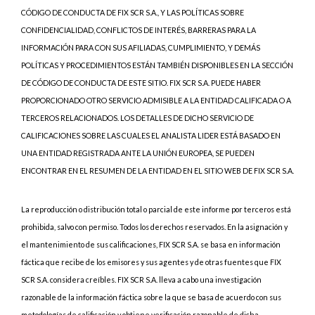
CÓDIGO DE CONDUCTA DE FIX SCR S.A., Y LAS POLÍTICAS SOBRE
CONFIDENCIALIDAD, CONFLICTOS DE INTERÉS, BARRERAS PARA LA
INFORMACIÓN PARA CON SUS AFILIADAS, CUMPLIMIENTO, Y DEMÁS
POLÍTICAS Y PROCEDIMIENTOS ESTÁN TAMBIÉN DISPONIBLES EN LA SECCIÓN
DE CÓDIGO DE CONDUCTA DE ESTE SITIO. FIX SCR S.A. PUEDE HABER
PROPORCIONADO OTRO SERVICIO ADMISIBLE A LA ENTIDAD CALIFICADA O A
TERCEROS RELACIONADOS. LOS DETALLES DE DICHO SERVICIO DE
CALIFICACIONES SOBRE LAS CUALES EL ANALISTA LIDER ESTÁ BASADO EN
UNA ENTIDAD REGISTRADA ANTE LA UNIÓN EUROPEA, SE PUEDEN
ENCONTRAR EN EL RESUMEN DE LA ENTIDAD EN EL SITIO WEB DE FIX SCR S.A.
La reproducción o distribución total o parcial de este informe por terceros está
prohibida, salvo con permiso. Todos los derechos reservados. En la asignación y
el mantenimiento de sus calificaciones, FIX SCR S.A. se basa en información
fáctica que recibe de los emisores y sus agentes y de otras fuentes que FIX
SCR S.A. considera creíbles. FIX SCR S.A. lleva a cabo una investigación
razonable de la información fáctica sobre la que se basa de acuerdo con sus
metodologías de calificación y obtiene verificación razonable de dicha