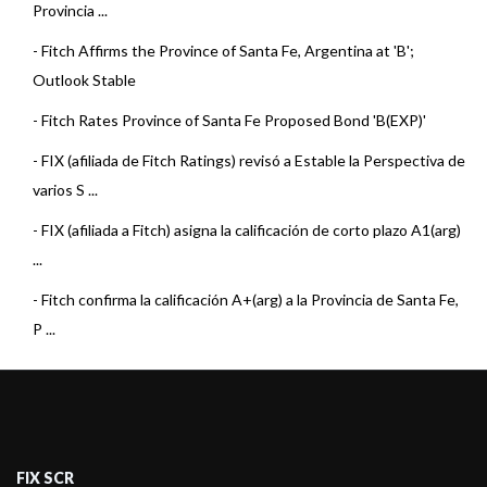
Provincia ...
-
Fitch Affirms the Province of Santa Fe, Argentina at 'B';
Outlook Stable
-
Fitch Rates Province of Santa Fe Proposed Bond 'B(EXP)'
-
FIX (afiliada de Fitch Ratings) revisó a Estable la Perspectiva de
varios S ...
-
FIX (afiliada a Fitch) asigna la calificación de corto plazo A1(arg)
...
-
Fitch confirma la calificación A+(arg) a la Provincia de Santa Fe,
P ...
-
Fitch asigna la calificación de corto plazo A1(arg) al Programa
de L ...
-
Fitch afirma la calificación A+(arg) a la Provincia de Santa Fe
FIX SCR
-
Fitch afirma la calificación A+(arg) a la Provincia de Santa Fe