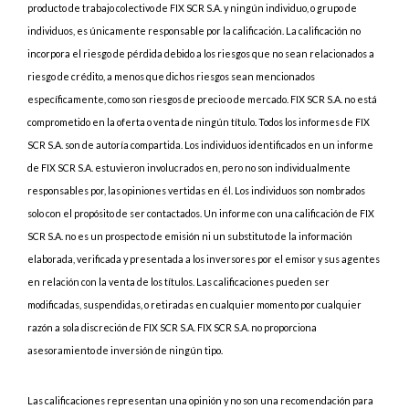
producto de trabajo colectivo de FIX SCR S.A. y ningún individuo, o grupo de
individuos, es únicamente responsable por la calificación. La calificación no
incorpora el riesgo de pérdida debido a los riesgos que no sean relacionados a
riesgo de crédito, a menos que dichos riesgos sean mencionados
específicamente, como son riesgos de precio o de mercado. FIX SCR S.A. no está
comprometido en la oferta o venta de ningún título. Todos los informes de FIX
SCR S.A. son de autoría compartida. Los individuos identificados en un informe
de FIX SCR S.A. estuvieron involucrados en, pero no son individualmente
responsables por, las opiniones vertidas en él. Los individuos son nombrados
solo con el propósito de ser contactados. Un informe con una calificación de FIX
SCR S.A. no es un prospecto de emisión ni un substituto de la información
elaborada, verificada y presentada a los inversores por el emisor y sus agentes
en relación con la venta de los títulos. Las calificaciones pueden ser
modificadas, suspendidas, o retiradas en cualquier momento por cualquier
razón a sola discreción de FIX SCR S.A. FIX SCR S.A. no proporciona
asesoramiento de inversión de ningún tipo.
Las calificaciones representan una opinión y no son una recomendación para