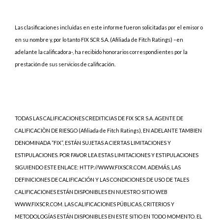
Las clasificaciones incluidas en este informe fueron solicitadas por el emisor o
en su nombre y, por lo tanto FIX SCR S.A. (Afiliada de Fitch Ratings) –en
adelante la calificadora-, ha recibido honorarios correspondientes por la
prestación de sus servicios de calificación.
TODAS LAS CALIFICACIONES CREDITICIAS DE FIX SCR S.A. AGENTE DE
CALIFICACIÒN DE RIESGO (Afiliada de Fitch Ratings), EN ADELANTE TAMBIEN
DENOMINADA “FIX”, ESTÁN SUJETAS A CIERTAS LIMITACIONES Y
ESTIPULACIONES. POR FAVOR LEA ESTAS LIMITACIONES Y ESTIPULACIONES
SIGUIENDO ESTE ENLACE: HTTP://WWW.FIXSCR.COM. ADEMÁS, LAS
DEFINICIONES DE CALIFICACIÓN Y LAS CONDICIONES DE USO DE TALES
CALIFICACIONES ESTÁN DISPONIBLES EN NUESTRO SITIO WEB
WWW.FIXSCR.COM. LAS CALIFICACIONES PÚBLICAS, CRITERIOS Y
METODOLOGÍAS ESTÁN DISPONIBLES EN ESTE SITIO EN TODO MOMENTO. EL