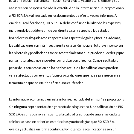
basa en relación con una calificación será exacta y completa. El emisor y sus
asesores son responsables de la exactitud de la información que proporcionan
a FIX SCR S.A. y al mercado en los documentos de oferta y otros informes. Al
emitir sus calificaciones, FIX SCR S.A. debe confiar en la labor de los expertos,
incluyendo los auditores independientes, con respecto a los estados
financieros y abogados con respecto a los aspectos legales y fiscales. Además,
las calificaciones son intrínsecamente una visión hacia el futuro e incorporan
las hipótesis y predicciones sobre acontecimientos que pueden suceder y que
por su naturaleza no se pueden comprobar como hechos. Como resultado, a
pesar de la comprobación de los hechos actuales, las calificaciones pueden
verse afectadas por eventos futuros o condiciones que no se previeron en el
momento en que se emitió o afirmó una calificación.
La información contenida en este informe, recibida del emisor”, se proporciona
sin ninguna representación o garantía de ningún tipo. Una calificación de FIX
SCR S.A. es una opinión en cuanto a la calidad crediticia de una emisión. Esta
opinión se basa en criterios establecidos y metodologías que FIX SCR S.A.
evalúa y actualiza en forma continua. Por lo tanto, las calificaciones son un