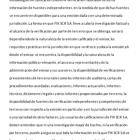
información de fuentes independientes, en la medida de que dichas fuentes
se encuentren disponibles para una emisión dada o en una determinada
jurisdicción. La forma en que FIX SCR S.A. lleve a cabo la investigación factual y
el alcance de la verificación por parte de terceros que se obtenga, variará
dependiendo de la naturaleza de la emisión calificada y el emisor, los
requisitos y prácticas en la jurisdicción en que se ofrece y coloca la emisión y/o
donde el emisor se encuentra, la disponibilidad y la naturaleza de la
información pública relevante, el acceso a representantes de la
administración del emisor y sus asesores, la disponibilidad de verificaciones
preexistentes de terceros tales como los informes de auditoría, cartas de
procedimientos acordadas, evaluaciones, informes actuariales, informes
técnicos, dictámenes legales y otros informes proporcionados por terceros, la
disponibilidad de fuentes de verificación independientes y competentes de
terceros con respecto a la emisión en particular o en la jurisdicción del emisor
y una variedad de otros factores. Los usuarios de calificaciones de FIX SCR S.A.
deben entender que ni una investigación mayor de hechos, ni la verificación
por terceros, puede asegurar que toda la información en la que FIX SCR S.A.se