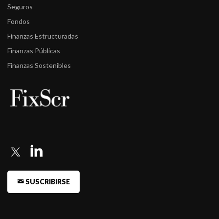
portafolio de ...
Seguros
Fondos
-
FIX revisó las calificaciones del portafolio de Provincias
Finanzas Estructuradas
Argentinas
Finanzas Públicas
Finanzas Sostenibles
SUSCRIBIRSE