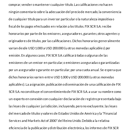
comprar, vender o mantener cualquier título. Las calificaciones no hacen
ningún comentario sobre la adecuación del precio de mercado, la conveniencia
de cualquier título para un inversor particular o la naturaleza impositiva o
fiscal de los pagos efectuados en relación a los títulos. FIX SCR S.A. recibe
honorarios por parte de los emisores, aseguradores, garantes, otros agentes y
originadores de títulos, por las calificaciones. Dichos honorarios generalmente
varían desde USD 1.000 a USD 200.000 (u otras monedas aplicables) por
emisión. En algunos casos, FIX SCR S.A. calificará todas o algunas de las
emisiones de un emisor en particular, o emisiones aseguradas o garantizadas
por un asegurador o garante en particular, por una cuota anual. Se espera que
dichos honorarios varíen entre USD 1.000 y USD 200.000 (u otras monedas
aplicables). La asignación, publicación o diseminación de una calificación de FIX
SCR S.A. no constituye el consentimiento de FIX SCR S.A. a usar su nombre como
un experto en conexión con cualquier declaración de registro presentada bajo
las leyes de cualquier jurisdicción, incluyendo, pero no excluyente, las leyes
del mercado de títulos y valores de Estados Unidos de América y la “Financial
Services and Markets Act of 2000” del Reino Unido. Debido a la relativa
eficiencia de la publicación y distribución electrónica, los informes de FIX SCR