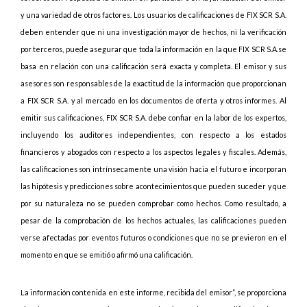
y una variedad de otros factores. Los usuarios de calificaciones de FIX SCR S.A.
deben entender que ni una investigación mayor de hechos, ni la verificación
por terceros, puede asegurar que toda la información en la que FIX SCR S.A.se
basa en relación con una calificación será exacta y completa. El emisor y sus
asesores son responsables de la exactitud de la información que proporcionan
a FIX SCR S.A. y al mercado en los documentos de oferta y otros informes. Al
emitir sus calificaciones, FIX SCR S.A. debe confiar en la labor de los expertos,
incluyendo los auditores independientes, con respecto a los estados
financieros y abogados con respecto a los aspectos legales y fiscales. Además,
las calificaciones son intrínsecamente una visión hacia el futuro e incorporan
las hipótesis y predicciones sobre acontecimientos que pueden suceder y que
por su naturaleza no se pueden comprobar como hechos. Como resultado, a
pesar de la comprobación de los hechos actuales, las calificaciones pueden
verse afectadas por eventos futuros o condiciones que no se previeron en el
momento en que se emitió o afirmó una calificación.
La información contenida en este informe, recibida del emisor”, se proporciona