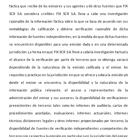
fáctica que recibe de los emisores y sus agentes y de otras fuentes que FIX
SCR S.A. considera creíbles. FIX SCR S.A. lleva a cabo una investigación
razonable de la información fáctica sobre la que se basa de acuerdo con sus
metodologías de calificación y obtiene verificación razonable de dicha
información de fuentes independientes, en la medida de que dichas fuentes
se encuentren disponibles para una emisión dada o en una determinada
jurisdicción. La forma en que FIX SCR S.A. lleve a cabo la investigación factual y
el alcance de la verificación por parte de terceros que se obtenga, variará
dependiendo de la naturaleza de la emisión calificada y el emisor, los
requisitos y prácticas en la jurisdicción en que se ofrece y coloca la emisión y/o
donde el emisor se encuentra, la disponibilidad y la naturaleza de la
información pública relevante, el acceso a representantes de la
administración del emisor y sus asesores, la disponibilidad de verificaciones
preexistentes de terceros tales como los informes de auditoría, cartas de
procedimientos acordadas, evaluaciones, informes actuariales, informes
técnicos, dictámenes legales y otros informes proporcionados por terceros, la
disponibilidad de fuentes de verificación independientes y competentes de
terceros con respecto a la emisión en particular o en la jurisdicción del emisor