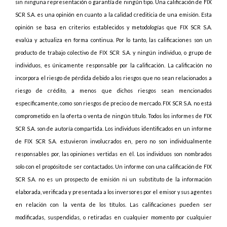
sin ninguna representación o garantía de ningún tipo. Una calificación de FIX
SCR S.A. es una opinión en cuanto a la calidad crediticia de una emisión. Esta
opinión se basa en criterios establecidos y metodologías que FIX SCR S.A.
evalúa y actualiza en forma continua. Por lo tanto, las calificaciones son un
producto de trabajo colectivo de FIX SCR S.A. y ningún individuo, o grupo de
individuos, es únicamente responsable por la calificación. La calificación no
incorpora el riesgo de pérdida debido a los riesgos que no sean relacionados a
riesgo de crédito, a menos que dichos riesgos sean mencionados
específicamente, como son riesgos de precio o de mercado. FIX SCR S.A. no está
comprometido en la oferta o venta de ningún título. Todos los informes de FIX
SCR S.A. son de autoría compartida. Los individuos identificados en un informe
de FIX SCR S.A. estuvieron involucrados en, pero no son individualmente
responsables por, las opiniones vertidas en él. Los individuos son nombrados
solo con el propósito de ser contactados. Un informe con una calificación de FIX
SCR S.A. no es un prospecto de emisión ni un substituto de la información
elaborada, verificada y presentada a los inversores por el emisor y sus agentes
en relación con la venta de los títulos. Las calificaciones pueden ser
modificadas, suspendidas, o retiradas en cualquier momento por cualquier