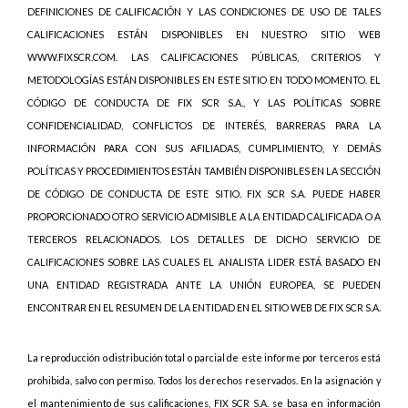
DEFINICIONES DE CALIFICACIÓN Y LAS CONDICIONES DE USO DE TALES
CALIFICACIONES ESTÁN DISPONIBLES EN NUESTRO SITIO WEB
WWW.FIXSCR.COM. LAS CALIFICACIONES PÚBLICAS, CRITERIOS Y
METODOLOGÍAS ESTÁN DISPONIBLES EN ESTE SITIO EN TODO MOMENTO. EL
CÓDIGO DE CONDUCTA DE FIX SCR S.A., Y LAS POLÍTICAS SOBRE
CONFIDENCIALIDAD, CONFLICTOS DE INTERÉS, BARRERAS PARA LA
INFORMACIÓN PARA CON SUS AFILIADAS, CUMPLIMIENTO, Y DEMÁS
POLÍTICAS Y PROCEDIMIENTOS ESTÁN TAMBIÉN DISPONIBLES EN LA SECCIÓN
DE CÓDIGO DE CONDUCTA DE ESTE SITIO. FIX SCR S.A. PUEDE HABER
PROPORCIONADO OTRO SERVICIO ADMISIBLE A LA ENTIDAD CALIFICADA O A
TERCEROS RELACIONADOS. LOS DETALLES DE DICHO SERVICIO DE
CALIFICACIONES SOBRE LAS CUALES EL ANALISTA LIDER ESTÁ BASADO EN
UNA ENTIDAD REGISTRADA ANTE LA UNIÓN EUROPEA, SE PUEDEN
ENCONTRAR EN EL RESUMEN DE LA ENTIDAD EN EL SITIO WEB DE FIX SCR S.A.
La reproducción o distribución total o parcial de este informe por terceros está
prohibida, salvo con permiso. Todos los derechos reservados. En la asignación y
el mantenimiento de sus calificaciones, FIX SCR S.A. se basa en información