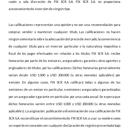
razón a sola discreción de FIX SCR S.A. FIX SCR S.A. no proporciona
asesoramiento de inversión de ningún tipo.
Las calificaciones representan una opinión y no son una recomendación para
comprar, vender o mantener cualquier título. Las calificaciones no hacen
ningún comentario sobre la adecuación del precio de mercado, la conveniencia
de cualquier título para un inversor particular o la naturaleza impositiva o
fiscal de los pagos efectuados en relación a los títulos. FIX SCR S.A. recibe
honorarios por parte de los emisores, aseguradores, garantes, otros agentes y
originadores de títulos, por las calificaciones. Dichos honorarios generalmente
varían desde USD 1.000 a USD 200.000 (u otras monedas aplicables) por
emisión. En algunos casos, FIX SCR S.A. calificará todas o algunas de las
emisiones de un emisor en particular, o emisiones aseguradas o garantizadas
por un asegurador o garante en particular, por una cuota anual. Se espera que
dichos honorarios varíen entre USD 1.000 y USD 200.000 (u otras monedas
aplicables). La asignación, publicación o diseminación de una calificación de FIX
SCR S.A. no constituye el consentimiento de FIX SCR S.A. a usar su nombre como
un experto en conexión con cualquier declaración de registro presentada bajo