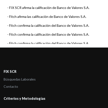
-
FIX SCR afirma la calificación de Banco de Valores S.A.
-
Fitch afirma las calificación de Banco de Valores S.A.
-
Fitch confirma la calificación del Banco de Valores S.A.
-
Fitch confirma la calificación del Banco de Valores S.A.
-
Fitch confirma la calificación del Banco de Valores S.A.
-
Fitch confirma la calificación del Banco de Valores S.A.
-
Fitch confirma la calificación del Banco de Valores S.A.
-
Fitch confirma la calificación del Banco de Valores S.A.
FIX SCR
-
Fitch confirma la calificación del Banco de Valores S.A.
Búsquedas Laborales
Contacto
-
Fitch confirma la calificación del Banco de Valores S.A.
-
Fitch confirma la calificación del Banco de Valores S.A.
Criterios y Metodologías
-
Fitch confirma la calificación del Banco de Valores S.A.