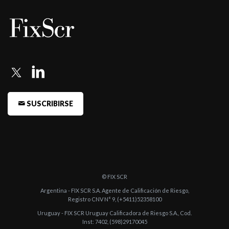
-
Fitch confirma las calificaciones de Banco de Valores
-
Fitch otorga la categoría A-(arg) al Programa Global de ONs
Simples por ...
-
Fitch otorga categoría BBB+(arg) a las Obligaciones
Negociables Subordi ...
-
Fitch asigna categoría A2(arg) al Endeudamiento de Corto
Plazo de Banco ...
SUSCRIBIRSE
-
FIX (afiliada de Fitch Ratings) confirma la Calificación de Corto
Plazo del ...
-
FIX (afiliada de Fitch Ratings) confirma la calificación de Banco
de Valore ...
© FIX SCR
-
FIX (afiliada de Fitch Ratings) asigna la Calificación de Largo
Argentina - FIX SCR S.A. Agente de Calificación de Riesgo,
Plazo del B ...
Registro CNV N° 9, (+5411)52358100
Uruguay - FIX SCR Uruguay Calificadora de Riesgo S.A., Cod.
-
FIX (afiliada de Fitch Ratings) confirmo las calificaciones de
Inst: 7402, (598)29170045