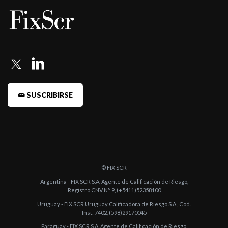
-
Fitch otorga la categoría A-(arg) al Programa Global de ONs
Simples por ...
-
Fitch otorga categoría BBB+(arg) a las Obligaciones
Negociables Subordi ...
-
Fitch asigna categoría A2(arg) al Endeudamiento de Corto
Plazo de Banco ...
SUSCRIBIRSE
-
FIX (afiliada de Fitch Ratings) confirma la Calificación de Corto
Plazo del ...
-
FIX (afiliada de Fitch Ratings) confirma la calificación de Banco
de Valore ...
© FIX SCR
-
FIX (afiliada de Fitch Ratings) asigna la Calificación de Largo
Argentina - FIX SCR S.A. Agente de Calificación de Riesgo,
Plazo del B ...
Registro CNV N° 9, (+5411)52358100
Uruguay - FIX SCR Uruguay Calificadora de Riesgo S.A., Cod.
-
FIX (afiliada de Fitch Ratings) confirmo las calificaciones de
Inst: 7402, (598)29170045
Banco de Val ...
Paraguay - FIX SCR S.A. Agente de Calificación de Riesgo,