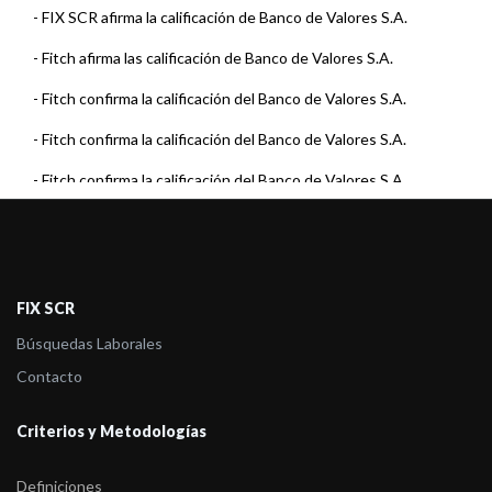
-
FIX SCR afirma la calificación de Banco de Valores S.A.
-
Fitch afirma las calificación de Banco de Valores S.A.
-
Fitch confirma la calificación del Banco de Valores S.A.
-
Fitch confirma la calificación del Banco de Valores S.A.
-
Fitch confirma la calificación del Banco de Valores S.A.
-
Fitch confirma la calificación del Banco de Valores S.A.
-
Fitch confirma la calificación del Banco de Valores S.A.
-
Fitch confirma la calificación del Banco de Valores S.A.
FIX SCR
-
Fitch confirma la calificación del Banco de Valores S.A.
Búsquedas Laborales
Contacto
-
Fitch confirma la calificación del Banco de Valores S.A.
-
Fitch confirma la calificación del Banco de Valores S.A.
Criterios y Metodologías
-
Fitch confirma la calificación del Banco de Valores S.A.
Definiciones