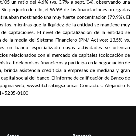
t.´05 un ratio del 4.6% (vs. 3.7% a sept.´04), observando una
Sin perjuicio de ello, el 96.9% de las financiaciones otorgadas
ntinuaban mostrando una muy fuerte concentración (79.9%). El
itos, mientras que la liquidez de la entidad se mantiene muy
de captaciones. El nivel de capitalización de la entidad se
 de la media del Sistema Financiero (PN/ Activos: 13.5% vs.
es un banco especializado cuyas actividades se orientan
cios relacionados con el mercado de capitales (colocación de
nistra fideicomisos financieros y participa en la negociación de
, brinda asistencia crediticia a empresas de mediana y gran
capital social del banco. El informe de calificación de Banco de
 página web, www.fitchratings.com.ar Contactos: Alejandro P.
11+5235-8100
Areas
Research