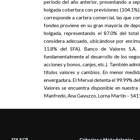
período del año anterior, presentando a sep
holgada cobertura con previsiones (104.1%). 
corresponde a cartera comercial, las que co
fondeo proviene en su gran mayoría de depós
holgada, representando el 87.0% del total 
considera adecuado, ubicándose por encima
11.8% del SFA). Banco de Valores S.A. 
fundamentalmente al desarrollo de los nego
acciones y bonos, canjes, etc.). También admi
títulos valores y cambios. En menor medida
envergadura. El Merval detenta el 99.99% del 
Valores se encuentra disponible en nuestra
Manfredo, Ana Gavuzzo, Lorna Martin – 54
FIX SCR
Criterios y Metodologías