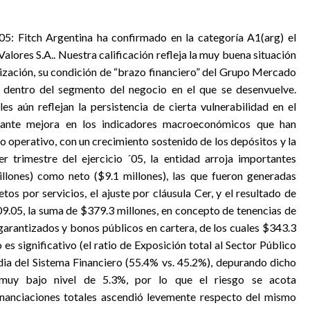
05: Fitch Argentina ha confirmado en la categoría A1(arg) el
ores S.A.. Nuestra calificación refleja la muy buena situación
alización, su condición de “brazo financiero” del Grupo Mercado
n dentro del segmento del negocio en el que se desenvuelve.
les aún reflejan la persistencia de cierta vulnerabilidad en el
rtante mejora en los indicadores macroeconómicos que han
o operativo, con un crecimiento sostenido de los depósitos y la
cer trimestre del ejercicio ´05, la entidad arroja importantes
illones) como neto ($9.1 millones), las que fueron generadas
os por servicios, el ajuste por cláusula Cer, y el resultado de
0.09.05, la suma de $379.3 millones, en concepto de tenencias de
garantizados y bonos públicos en cartera, de los cuales $343.3
es significativo (el ratio de Exposición total al Sector Público
ia del Sistema Financiero (55.4% vs. 45.2%), depurando dicho
muy bajo nivel de 5.3%, por lo que el riesgo se acota
financiaciones totales ascendió levemente respecto del mismo