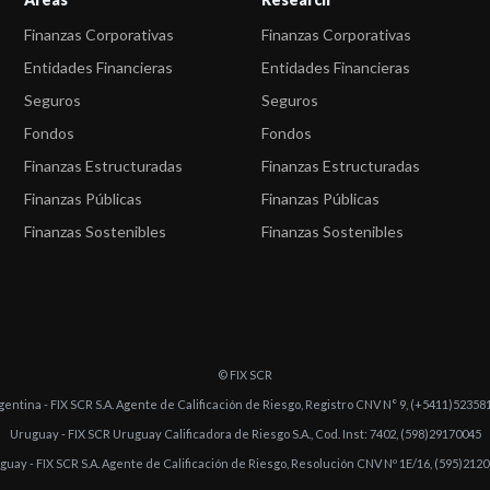
Finanzas Corporativas
Finanzas Corporativas
Entidades Financieras
Entidades Financieras
Seguros
Seguros
Fondos
Fondos
Finanzas Estructuradas
Finanzas Estructuradas
Finanzas Públicas
Finanzas Públicas
Finanzas Sostenibles
Finanzas Sostenibles
© FIX SCR
gentina - FIX SCR S.A. Agente de Calificación de Riesgo, Registro CNV N° 9, (+5411)52358
Uruguay - FIX SCR Uruguay Calificadora de Riesgo S.A., Cod. Inst: 7402, (598)29170045
guay - FIX SCR S.A. Agente de Calificación de Riesgo, Resolución CNV Nº 1E/16, (595)212