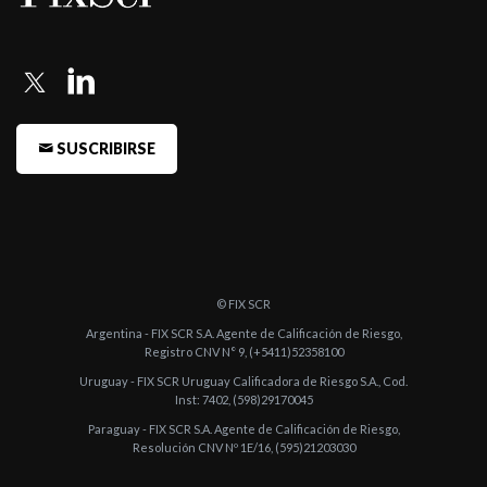
Simples por ...
-
Fitch otorga categoría BBB+(arg) a las Obligaciones
Negociables Subordi ...
-
Fitch asigna categoría A2(arg) al Endeudamiento de Corto
Plazo de Banco ...
SUSCRIBIRSE
-
FIX (afiliada de Fitch Ratings) confirma la Calificación de Corto
Plazo del ...
-
FIX (afiliada de Fitch Ratings) confirma la calificación de Banco
de Valore ...
© FIX SCR
-
FIX (afiliada de Fitch Ratings) asigna la Calificación de Largo
Argentina - FIX SCR S.A. Agente de Calificación de Riesgo,
Plazo del B ...
Registro CNV N° 9, (+5411)52358100
Uruguay - FIX SCR Uruguay Calificadora de Riesgo S.A., Cod.
-
FIX (afiliada de Fitch Ratings) confirmo las calificaciones de
Inst: 7402, (598)29170045
Banco de Val ...
Paraguay - FIX SCR S.A. Agente de Calificación de Riesgo,
Resolución CNV Nº 1E/16, (595)21203030
-
FIX (afiliada de Fitch Ratings) asignó calificaciones preliminares